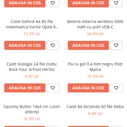
ADAUGA IN COS
ADAUGA IN COS
Ghiozdane și rucsacuri
Ghiozdane școlare
Caiet Oxford A4 80 file
Baterie externa wireless 5000
Rucsacuri școlare și casual
matematica hartie Optik 80
mAh cu port USB-C
Ghiozdane pentru grădinită
g/mp motiv Teenager
15,99 Lei
54,99 Lei
Trollere pentru copii
ADAUGA IN COS
ADAUGA IN COS
Penare
Penare echipate
Penare neechipate
Caiet biologie 24 file motiv
Pix cu gel 0.4 mm negru Pilot
Penare tip etui
Rock Your School Herlitz
Maica
4,49 Lei
16,99 Lei
Acuarele și pensule școlare
Acuarele școlare și Tempera
ADAUGA IN COS
ADAUGA IN COS
Pensule școlare
Pahare și palete pictură
Squishy Butter 14x4 cm culori
Caiet A4 dictando 60 file Nebo
Cărți
diferite
8,49 Lei
Cărți pentru copii
32,99 Lei
Cărți de colorat