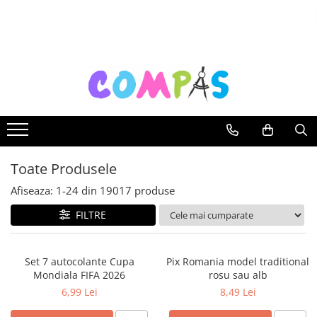
Toate Produsele
Noutăți Librăria Compas
Souvenir România
Rechizite școlare
Instrumente de scris
Pixuri
Toate Produsele
Stilouri școlare
Rollere și finelinere
Afiseaza:
1-
24
din
19017
produse
Markere și textmarkere
FILTRE
Creioane grafice
Creioane mecanice
Set 7 autocolante Cupa
Pix Romania model traditional
Creioane colorate
Mondiala FIFA 2026
rosu sau alb
Creioane cerate
6,99 Lei
8,49 Lei
Carioci