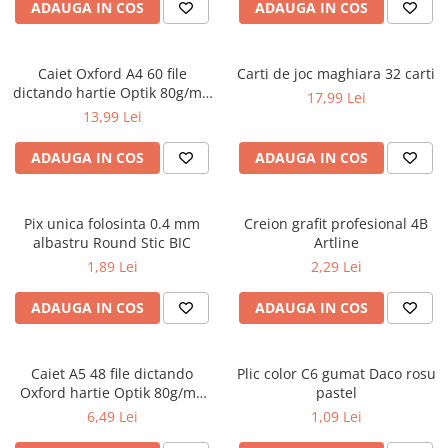
Caiete școlare și hârtie
ADAUGA IN COS
ADAUGA IN COS
Caiete dictando
Caiete matematică
Caiet Oxford A4 60 file
Carti de joc maghiara 32 carti
Caiete muzică
dictando hartie Optik 80g/mp
17,99 Lei
Caiete geografie și biologie
Touch Pastel
13,99 Lei
Caiete tip I, II și III
ADAUGA IN COS
ADAUGA IN COS
Caiete foi veline
Rezerve pentru caiete
Vocabulare
Pix unica folosinta 0.4 mm
Creion grafit profesional 4B
Blocuri de desen școlare
albastru Round Stic BIC
Artline
Hârtie pentru lucru manual
1,89 Lei
2,29 Lei
Accesorii geometrie și matematică
ADAUGA IN COS
ADAUGA IN COS
Rigle și Echere
Raportoare
Caiet A5 48 file dictando
Plic color C6 gumat Daco rosu
Compasuri
Oxford hartie Optik 80g/mp
pastel
Truse geometrie
diverse culori
6,49 Lei
1,09 Lei
Socotitori și bețisoare pentru
numărat