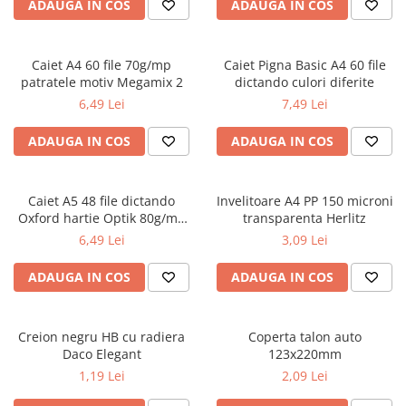
Radiere
ADAUGA IN COS
ADAUGA IN COS
Ascutițori
Corectoare și lipici
Caiet A4 60 file 70g/mp
Caiet Pigna Basic A4 60 file
Mine și rezerve
patratele motiv Megamix 2
dictando culori diferite
Cretă școlară și creativă
6,49 Lei
7,49 Lei
Accesorii școlare
ADAUGA IN COS
ADAUGA IN COS
Coperți caiete si cărți
Etichete școlare
Carnete pentru elevi
Caiet A5 48 file dictando
Invelitoare A4 PP 150 microni
Oxford hartie Optik 80g/mp
transparenta Herlitz
Lupe și articole educative
motiv Touch Trend
6,49 Lei
3,09 Lei
Foarfece școlare
Globuri pământești
ADAUGA IN COS
ADAUGA IN COS
Cutii sandwich și caserole
Umbrele pentru copii
Termosuri
Creion negru HB cu radiera
Coperta talon auto
Daco Elegant
123x220mm
Pahare și sticle pentru scoală
1,19 Lei
2,09 Lei
Cutii pentru depozitare