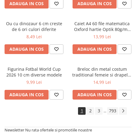
ADAUGA IN COS
ADAUGA IN COS
Cărți ilustrate și interactive
Povești și ficțiune pentru copii
Enciclopedii și atlase pentru copii
Ou cu dinozaur 6 cm creste
Caiet A4 60 file matematica
Materiale educaționale
de 6 ori culori diferite
Oxford hartie Optik 80g/mp
motiv Touch Pastel
Benzi desenate
8,49 Lei
13,99 Lei
Hobby și activități pentru copii
ADAUGA IN COS
ADAUGA IN COS
Educație și carte școlară
Metoda Montessori
Culegeri și materiale auxiliare
Figurina Fotbal World Cup
Breloc din metal costum
2026 10 cm diverse modele
traditional femeie si drapelul
Caiete de vacanță
Romaniei 9 cm
9,99 Lei
14,99 Lei
Bibliografie școlară
Bibliografie didactică
ADAUGA IN COS
ADAUGA IN COS
Dicționare și gramatici
Pregătire pentru admitere
1
2
3
793
...
Pregătire Evaluare Națională
Pregătire Bacalaureat
Newsletter
Nu rata ofertele si promotiile noastre
Romane și literatură