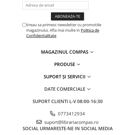
Clasici români și universali
Literatură modernă și
contemporană
Vreau sa primesc newsletter cu promotiile
Thriller și mister
magazinului. Afla mai multe in
Politica de
Young adult
Confidentialitate
Science-fiction și fantasy
Ficțiune erotică
MAGAZINUL COMPAS
Ficțiune mitologică și istorică
PRODUSE
Romane de dragoste
Poezie și teatru
SUPORT ȘI SERVICII
Romane ilustrate
DATE COMERCIALE
Dezvoltare personală și non-
ficțiune
SUPORT CLIENTI
L-V 08:00-16:30
Psihologie și dezvoltare personală
Biografii și memorii
0773412934
Parenting și educație
suport@librariacompas.ro
SOCIAL
URMARESTE-NE IN SOCIAL MEDIA
Sănătate și stil de viață