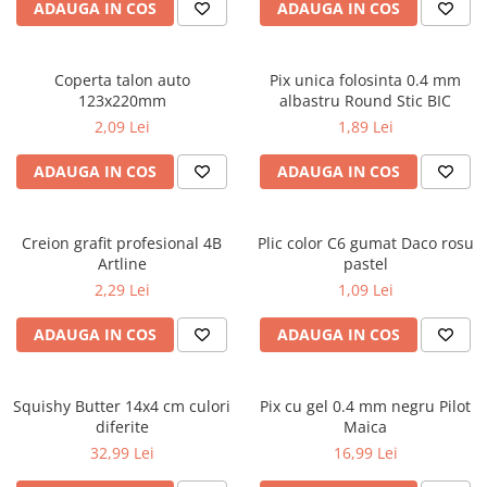
Caiete școlare și hârtie
ADAUGA IN COS
ADAUGA IN COS
Caiete dictando
Caiete matematică
Coperta talon auto
Pix unica folosinta 0.4 mm
Caiete muzică
123x220mm
albastru Round Stic BIC
Caiete geografie și biologie
2,09 Lei
1,89 Lei
Caiete tip I, II și III
ADAUGA IN COS
ADAUGA IN COS
Caiete foi veline
Rezerve pentru caiete
Vocabulare
Creion grafit profesional 4B
Plic color C6 gumat Daco rosu
Blocuri de desen școlare
Artline
pastel
Hârtie pentru lucru manual
2,29 Lei
1,09 Lei
Accesorii geometrie și matematică
ADAUGA IN COS
ADAUGA IN COS
Rigle și Echere
Raportoare
Squishy Butter 14x4 cm culori
Pix cu gel 0.4 mm negru Pilot
Compasuri
diferite
Maica
Truse geometrie
32,99 Lei
16,99 Lei
Socotitori și bețisoare pentru
numărat