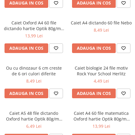
ADAUGA IN COS
ADAUGA IN COS
Ghiozdane și rucsacuri
Ghiozdane școlare
Caiet Oxford A4 60 file
Caiet A4 dictando 60 file Nebo
Rucsacuri școlare și casual
dictando hartie Optik 80g/mp
8,49 Lei
Ghiozdane pentru grădinită
Touch Pastel
13,99 Lei
Trollere pentru copii
ADAUGA IN COS
ADAUGA IN COS
Penare
Penare echipate
Penare neechipate
Ou cu dinozaur 6 cm creste
Caiet biologie 24 file motiv
Penare tip etui
de 6 ori culori diferite
Rock Your School Herlitz
8,49 Lei
4,49 Lei
Acuarele și pensule școlare
Acuarele școlare și Tempera
ADAUGA IN COS
ADAUGA IN COS
Pensule școlare
Pahare și palete pictură
Caiet A5 48 file dictando
Caiet A4 60 file matematica
Cărți
Oxford hartie Optik 80g/mp
Oxford hartie Optik 80g/mp
Cărți pentru copii
diverse culori
motiv Touch Pastel
6,49 Lei
13,99 Lei
Cărți de colorat