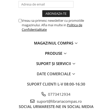
Clasici români și universali
Literatură modernă și
contemporană
Vreau sa primesc newsletter cu promotiile
Thriller și mister
magazinului. Afla mai multe in
Politica de
Young adult
Confidentialitate
Science-fiction și fantasy
Ficțiune erotică
MAGAZINUL COMPAS
Ficțiune mitologică și istorică
PRODUSE
Romane de dragoste
Poezie și teatru
SUPORT ȘI SERVICII
Romane ilustrate
DATE COMERCIALE
Dezvoltare personală și non-
ficțiune
SUPORT CLIENTI
L-V 08:00-16:30
Psihologie și dezvoltare personală
Biografii și memorii
0773412934
Parenting și educație
suport@librariacompas.ro
SOCIAL
URMARESTE-NE IN SOCIAL MEDIA
Sănătate și stil de viață