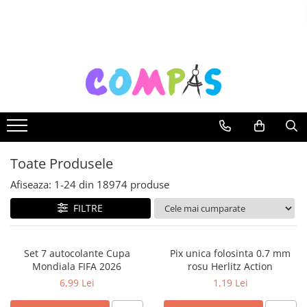
Toate Produsele
Noutăți Librăria Compas
Souvenir România
Rechizite școlare
Instrumente de scris
Pixuri
Toate Produsele
Stilouri școlare
Rollere și finelinere
Afiseaza:
1-
24
din
18974
produse
Markere și textmarkere
FILTRE
Creioane grafice
Creioane mecanice
Set 7 autocolante Cupa
Pix unica folosinta 0.7 mm
Creioane colorate
Mondiala FIFA 2026
rosu Herlitz Action
Creioane cerate
6,99 Lei
1,19 Lei
Carioci