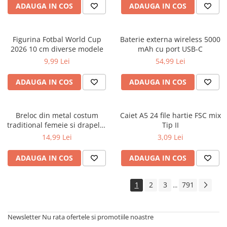
ADAUGA IN COS
ADAUGA IN COS
Cărți ilustrate și interactive
Povești și ficțiune pentru copii
Enciclopedii și atlase pentru copii
Figurina Fotbal World Cup
Baterie externa wireless 5000
Materiale educaționale
2026 10 cm diverse modele
mAh cu port USB-C
Benzi desenate
9,99 Lei
54,99 Lei
Hobby și activități pentru copii
ADAUGA IN COS
ADAUGA IN COS
Educație și carte școlară
Metoda Montessori
Culegeri și materiale auxiliare
Breloc din metal costum
Caiet A5 24 file hartie FSC mix
traditional femeie si drapelul
Tip II
Caiete de vacanță
Romaniei 9 cm
14,99 Lei
3,09 Lei
Bibliografie școlară
Bibliografie didactică
ADAUGA IN COS
ADAUGA IN COS
Dicționare și gramatici
Pregătire pentru admitere
1
2
3
791
...
Pregătire Evaluare Națională
Pregătire Bacalaureat
Newsletter
Nu rata ofertele si promotiile noastre
Romane și literatură