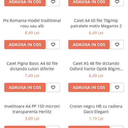
Radiere
ADAUGA IN COS
ADAUGA IN COS
Ascutițori
Corectoare și lipici
Pix Romania model traditional
Caiet A4 60 file 70g/mp
Mine și rezerve
rosu sau alb
patratele motiv Megamix 2
Cretă școlară și creativă
8,49 Lei
6,49 Lei
Accesorii școlare
ADAUGA IN COS
ADAUGA IN COS
Coperți caiete si cărți
Etichete școlare
Carnete pentru elevi
Caiet Pigna Basic A4 60 file
Caiet A5 48 file dictando
dictando culori diferite
Oxford hartie Optik 80g/mp
Lupe și articole educative
motiv Touch Trend
7,49 Lei
6,49 Lei
Foarfece școlare
Globuri pământești
ADAUGA IN COS
ADAUGA IN COS
Cutii sandwich și caserole
Umbrele pentru copii
Invelitoare A4 PP 150 microni
Termosuri
Creion negru HB cu radiera
transparenta Herlitz
Daco Elegant
Pahare și sticle pentru scoală
3,09 Lei
1,19 Lei
Cutii pentru depozitare