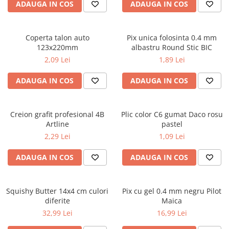
ADAUGA IN COS
ADAUGA IN COS
ficțiune
Avioane de jucărie
Caiete geografie și biologie
Mine și rezerve
Utilaje de jucărie
Psihologie și dezvoltare personală
Caiete tip I, II și III
Creioane grafit și ascuțitori
Masinuțe cu telecomandă
Biografii și memorii
Coperta talon auto
Pix unica folosinta 0.4 mm
Caiete foi veline
Corectoare și radiere
Jucării de pluș
123x220mm
albastru Round Stic BIC
Parenting și educație
Rezerve pentru caiete
Instrumente de scris premium
2,09 Lei
1,89 Lei
Sănătate și stil de viață
Jucării și articole pentru bebeluși
Vocabulare
Pixuri premium
Artă și fotografie
Jucării pentru bebeluși
Blocuri de desen școlare
Stilouri premium
ADAUGA IN COS
ADAUGA IN COS
Ghiduri și hărți
Camera Bebe
Hârtie pentru lucru manual
Seturi de scris premium
Istorie și științe sociale
Figurine
Accesorii geometrie și matematică
Afaceri și economie
Creion grafit profesional 4B
Plic color C6 gumat Daco rosu
Jucării pentru apă și baie
Rigle și Echere
Artline
pastel
Religie și spiritualitate
Raportoare
Jucării din lemn
2,29 Lei
1,09 Lei
Știință și tehnologie
Compasuri
Outdoor
Gastronomie și hobby
ADAUGA IN COS
ADAUGA IN COS
Truse geometrie
Filosofie și eseuri
Roboți
Socotitori și bețisoare pentru
Limbi străine
numărat
Squishy Butter 14x4 cm culori
Pix cu gel 0.4 mm negru Pilot
Dicționare și ghiduri de conversație
Ghiozdane și rucsacuri
diferite
Maica
Literatură în limbi străine
Ghiozdane școlare
32,99 Lei
16,99 Lei
Gramatică și vocabulare
Rucsacuri școlare și casual