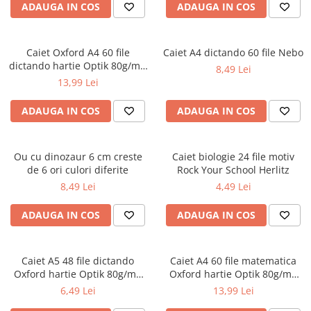
ADAUGA IN COS
ADAUGA IN COS
Ghiozdane pentru grădinită
Trollere pentru copii
Penare
Caiet Oxford A4 60 file
Caiet A4 dictando 60 file Nebo
dictando hartie Optik 80g/mp
8,49 Lei
Penare echipate
Touch Pastel
13,99 Lei
Penare neechipate
Penare tip etui
ADAUGA IN COS
ADAUGA IN COS
Acuarele și pensule școlare
Acuarele școlare și Tempera
Ou cu dinozaur 6 cm creste
Caiet biologie 24 file motiv
Pensule școlare
de 6 ori culori diferite
Rock Your School Herlitz
Pahare și palete pictură
8,49 Lei
4,49 Lei
ADAUGA IN COS
ADAUGA IN COS
Caiet A5 48 file dictando
Caiet A4 60 file matematica
Oxford hartie Optik 80g/mp
Oxford hartie Optik 80g/mp
diverse culori
motiv Touch Pastel
6,49 Lei
13,99 Lei