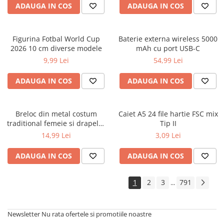
ADAUGA IN COS
ADAUGA IN COS
Figurina Fotbal World Cup
Baterie externa wireless 5000
2026 10 cm diverse modele
mAh cu port USB-C
9,99 Lei
54,99 Lei
ADAUGA IN COS
ADAUGA IN COS
Breloc din metal costum
Caiet A5 24 file hartie FSC mix
traditional femeie si drapelul
Tip II
Romaniei 9 cm
14,99 Lei
3,09 Lei
ADAUGA IN COS
ADAUGA IN COS
1
2
3
791
...
Newsletter
Nu rata ofertele si promotiile noastre