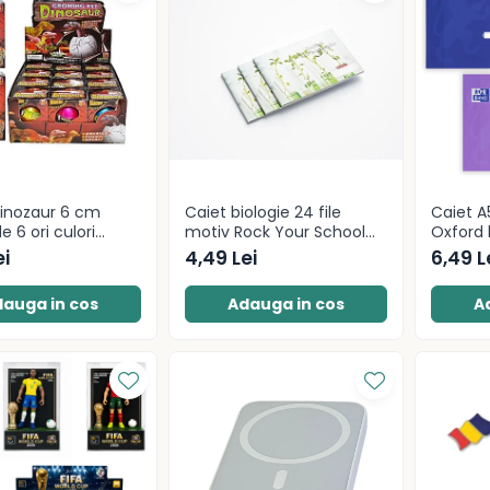
inozaur 6 cm
Caiet biologie 24 file
Caiet A
e 6 ori culori
motiv Rock Your School
Oxford 
Herlitz
80g/mp 
ei
4,49 Lei
6,49 L
auga in cos
Adauga in cos
A