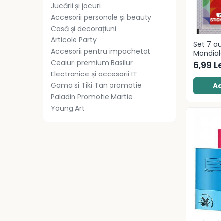
Radiere
Jucării și jocuri
Ascutițori
Accesorii personale și beauty
Corectoare și lipici
Casă și decorațiuni
Mine și rezerve
Articole Party
Set 7 a
Accesorii pentru impachetat
Cretă școlară și creativă
Mondial
Ceaiuri premium Basilur
6,99 Le
Accesorii școlare
Electronice și accesorii IT
Coperți caiete si cărți
Gama si Tiki Tan promotie
Ad
Etichete școlare
Paladin Promotie Martie
Carnete pentru elevi
Young Art
Lupe și articole educative
Foarfece școlare
Globuri pământești
Cutii sandwich și caserole
Umbrele pentru copii
Termosuri
Pahare și sticle pentru scoală
Cutii pentru depozitare