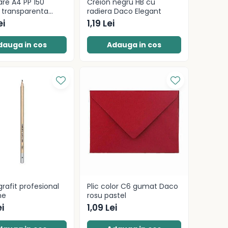
are A4 PP 150
Creion negru HB cu
 transparenta
radiera Daco Elegant
ei
1,19 Lei
dauga in cos
Adauga in cos
grafit profesional
Plic color C6 gumat Daco
ne
rosu pastel
ei
1,09 Lei