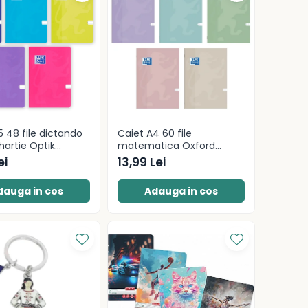
5 48 file dictando
Caiet A4 60 file
hartie Optik
matematica Oxford
diverse culori
hartie Optik 80g/mp
ei
13,99 Lei
motiv Touch Pastel
dauga in cos
Adauga in cos