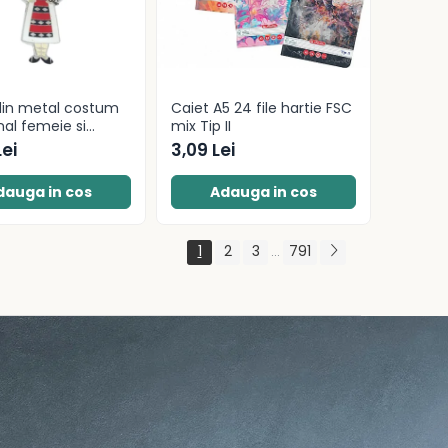
din metal costum
Caiet A5 24 file hartie FSC
nal femeie si
mix Tip II
l Romaniei 9 cm
Lei
3,09 Lei
dauga in cos
Adauga in cos
1
2
3
791
...