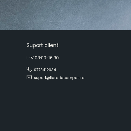
Suport clienti
L-V 08:00-16:30
0773412934
suport@librariacompas.ro