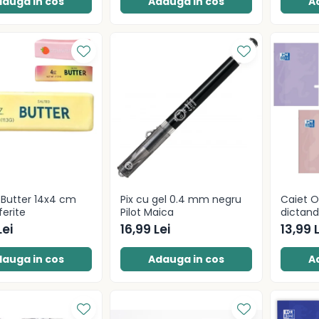
auga in cos
Adauga in cos
A
 Butter 14x4 cm
Pix cu gel 0.4 mm negru
Caiet O
ferite
Pilot Maica
dictand
80g/mp
Lei
16,99 Lei
13,99 
auga in cos
Adauga in cos
A