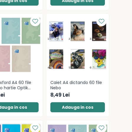
dauga in cos
Adauga in cos
xford A4 60 file
Caiet A4 dictando 60 file
o hartie Optik
Nebo
 Touch Pastel
Lei
8,49 Lei
dauga in cos
Adauga in cos