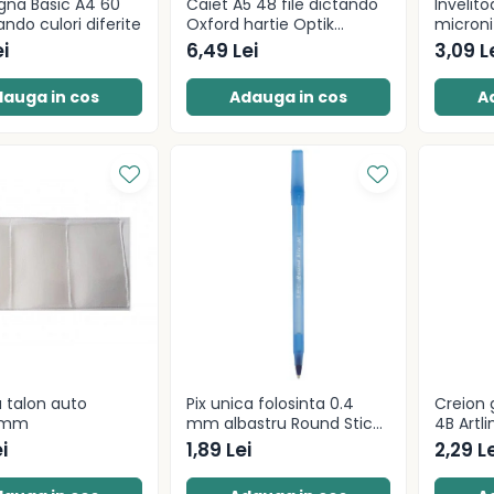
igna Basic A4 60
Caiet A5 48 file dictando
Invelito
tando culori diferite
Oxford hartie Optik
microni
80g/mp motiv Touch
Herlitz
i
6,49 Lei
3,09 L
Trend
auga in cos
Adauga in cos
A
 talon auto
Pix unica folosinta 0.4
Creion 
0mm
mm albastru Round Stic
4B Artli
BIC
i
1,89 Lei
2,29 L