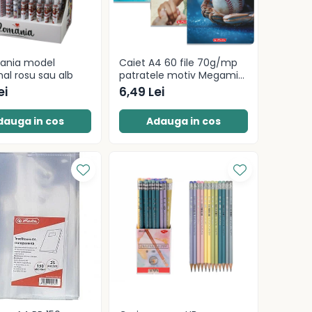
mania model
Caiet A4 60 file 70g/mp
nal rosu sau alb
patratele motiv Megamix
2
ei
6,49 Lei
dauga in cos
Adauga in cos