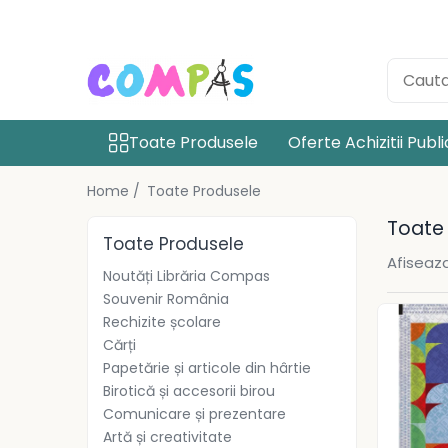
Toate Produsele
Noutăți Librăria Compas
Souvenir România
Toate Produsele
Oferte Achizitii Publ
Rechizite școlare
Instrumente de scris
Home /
Toate Produsele
Pixuri
Toate
Toate Produsele
Stilouri școlare
Afiseaza
Rollere și finelinere
Noutăți Librăria Compas
Markere și textmarkere
Souvenir România
Creioane grafice
Rechizite școlare
Cărți
Creioane mecanice
Papetărie și articole din hârtie
Creioane colorate
Birotică și accesorii birou
Creioane cerate
Comunicare și prezentare
Carioci
Artă și creativitate