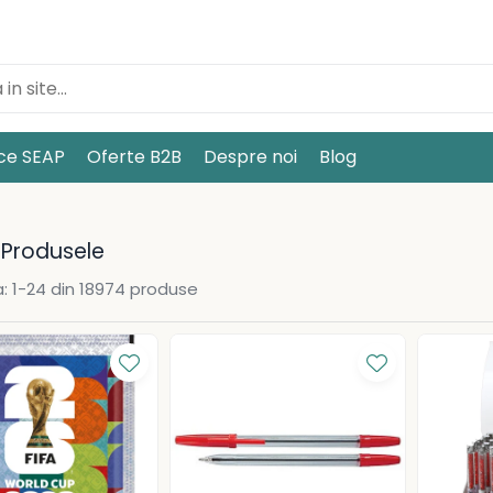
ice SEAP
Oferte B2B
Despre noi
Blog
 Produsele
:
1-
24
din
18974
produse