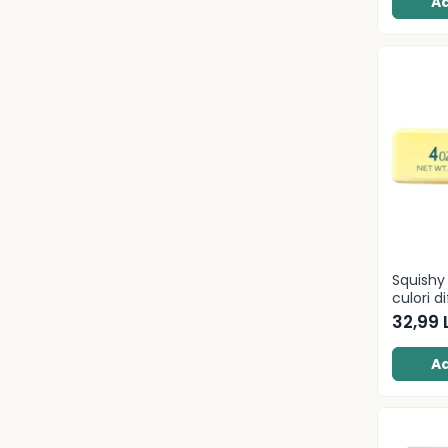
Socotitori și bețisoare pentru
Ad
numărat
Ghiozdane și rucsacuri
Ghiozdane școlare
Rucsacuri școlare și casual
Ghiozdane pentru grădinită
Trollere pentru copii
Penare
Penare echipate
Penare neechipate
Penare tip etui
Squishy
Acuarele și pensule școlare
culori di
32,99 
Acuarele școlare și Tempera
Pensule școlare
Ad
Pahare și palete pictură
Cărți
Cărți pentru copii