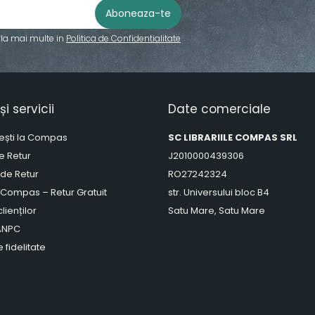
fla mai multe in
Politica de Confidentialitate
și servicii
Date comerciale
ești la Compas
SC LIBRARIILE COMPAS SRL
de Retur
J2010000439306
 de Retur
RO27242324
 Compas – Retur Gratuit
str. Universului bloc B4
lienților
Satu Mare, Satu Mare
 ANPC
 fidelitate