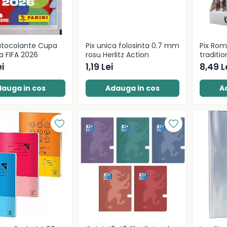
utocolante Cupa
Pix unica folosinta 0.7 mm
Pix Ro
a FIFA 2026
rosu Herlitz Action
traditio
i
1,19 Lei
8,49 L
auga in cos
Adauga in cos
A