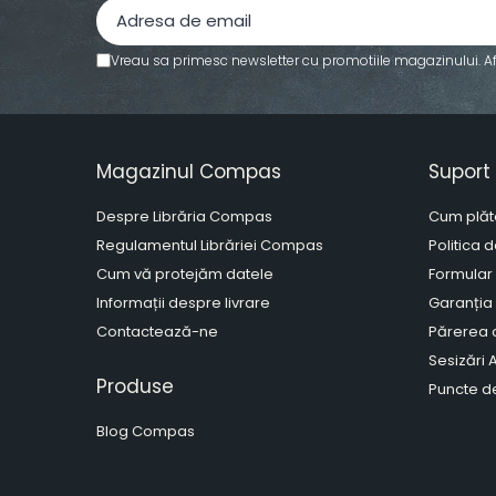
Artă și fotografie
Ghiduri și hărți
Vreau sa primesc newsletter cu promotiile magazinului. A
Istorie și științe sociale
Afaceri și economie
Religie și spiritualitate
Magazinul Compas
Suport 
Știință și tehnologie
Gastronomie și hobby
Despre Librăria Compas
Cum plăt
Filosofie și eseuri
Regulamentul Librăriei Compas
Politica 
Limbi străine
Cum vă protejăm datele
Formular
Dicționare și ghiduri de
Informații despre livrare
Garanția
conversație
Contactează-ne
Părerea c
Literatură în limbi străine
Sesizări
Gramatică și vocabulare
Produse
Puncte de
Papetărie și articole din hârtie
Planificare și agende
Blog Compas
Agende datate
Agende nedatate