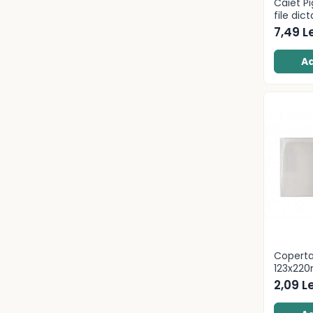
Caiete școlare și hârtie
Caiet P
file dic
Caiete dictando
7,49 Le
Caiete matematică
Caiete muzică
Ad
Caiete geografie și biologie
Caiete tip I, II și III
Caiete foi veline
Rezerve pentru caiete
Vocabulare
Blocuri de desen școlare
Hârtie pentru lucru manual
Accesorii geometrie și
matematică
Rigle și Echere
Coperta
Raportoare
123x22
Compasuri
2,09 Le
Truse geometrie