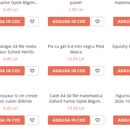
hartie Optik 80g/mp
pastel
matemat
iverse culori
g/mp
6,49 Lei
1,09 Lei
A IN COS
ADAUGA IN COS
ADAU
ologie 24 file motiv
Pix cu gel 0.4 mm negru Pilot
Squishy 
our School Herlitz
Maica
4,49 Lei
16,99 Lei
A IN COS
ADAUGA IN COS
ADAU
inozaur 6 cm creste
Caiet A4 60 file matematica
Figurin
ri culori diferite
Oxford hartie Optik 80g/mp
2026 10
motiv Touch Pastel
8,49 Lei
13,99 Lei
A IN COS
ADAUGA IN COS
ADAU