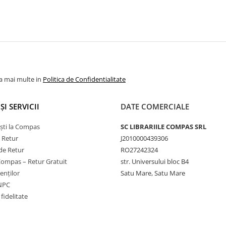
la mai multe in
Politica de Confidentialitate
ȘI SERVICII
DATE COMERCIALE
ști la Compas
SC LIBRARIILE COMPAS SRL
e Retur
J2010000439306
de Retur
RO27242324
Compas – Retur Gratuit
str. Universului bloc B4
ienților
Satu Mare, Satu Mare
ANPC
fidelitate