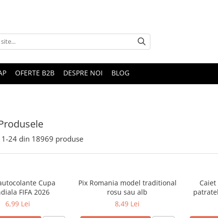
AP
OFERTE B2B
DESPRE NOI
BLOG
Produsele
1-
24
din
18969
produse
 autocolante Cupa
Pix Romania model traditional
Caiet
diala FIFA 2026
rosu sau alb
patrate
6,99 Lei
8,49 Lei