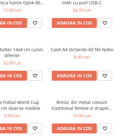
ica hartie Optik 80
mAh cu port USB-C
 motiv Teenager
15,99 Lei
54,99 Lei
GA IN COS
ADAUGA IN COS
Butter 14x4 cm culori
Caiet A4 dictando 60 file Nebo
diferite
8,49 Lei
32,99 Lei
GA IN COS
ADAUGA IN COS
a Fotbal World Cup
Breloc din metal costum
 cm diverse modele
traditional femeie si drapelul
Romaniei 9 cm
9,99 Lei
14,99 Lei
GA IN COS
ADAUGA IN COS