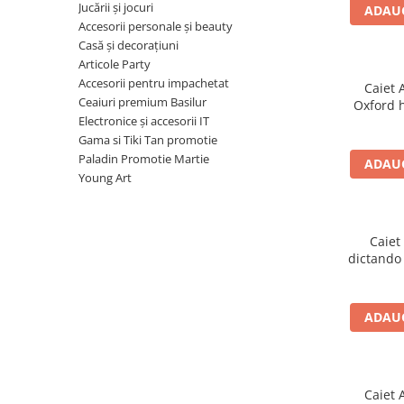
Radiere
Jucării și jocuri
ADAUG
Ascutițori
Accesorii personale și beauty
Casă și decorațiuni
Corectoare și lipici
Articole Party
Mine și rezerve
Accesorii pentru impachetat
Caiet 
Cretă școlară și creativă
Ceaiuri premium Basilur
Oxford 
Accesorii școlare
Electronice și accesorii IT
mot
Gama si Tiki Tan promotie
Coperți caiete si cărți
Paladin Promotie Martie
ADAUG
Etichete școlare
Young Art
Carnete pentru elevi
Lupe și articole educative
Foarfece școlare
Caiet
dictando
Globuri pământești
Cutii sandwich și caserole
Umbrele pentru copii
ADAUG
Termosuri
Pahare și sticle pentru scoală
Cutii pentru depozitare
Caiet 