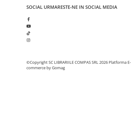
Cărți ilustrate și interactive
SOCIAL
URMARESTE-NE IN SOCIAL MEDIA
Povești și ficțiune pentru copii
Enciclopedii și atlase pentru copii
Materiale educaționale
Benzi desenate
Hobby și activități pentru copii
Educație și carte școlară
Metoda Montessori
©Copyright SC LIBRARIILE COMPAS SRL 2026
Platforma E-
commerce by Gomag
Culegeri și materiale auxiliare
Caiete de vacanță
Bibliografie școlară
Bibliografie didactică
Dicționare și gramatici
Pregătire pentru admitere
Pregătire Evaluare Națională
Pregătire Bacalaureat
Romane și literatură