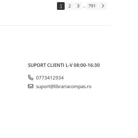
1
2
3
791
...
SUPORT CLIENTI
L-V 08:00-16:30
0773412934
suport@librariacompas.ro