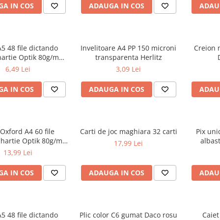
A IN COS
ADAUGA IN COS
ADAU
A5 48 file dictando
Invelitoare A4 PP 150 microni
Creion 
hartie Optik 80g/mp
transparenta Herlitz
iv Touch Trend
6,49 Lei
3,09 Lei
A IN COS
ADAUGA IN COS
ADAU
 Oxford A4 60 file
Carti de joc maghiara 32 carti
Pix uni
 hartie Optik 80g/mp
albas
17,99 Lei
Touch Pastel
13,99 Lei
A IN COS
ADAUGA IN COS
ADAU
A5 48 file dictando
Plic color C6 gumat Daco rosu
Caiet