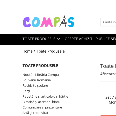
Toate Produsele
Noutăți Librăria Compas
Souvenir România
TOATE PRODUSELE
OFERTE ACHIZITII PUBLICE SE
Rechizite școlare
Instrumente de scris
Home /
Toate Produsele
Pixuri
Stilouri școlare
Toate 
TOATE PRODUSELE
Rollere și finelinere
Afiseaza:
Noutăți Librăria Compas
Markere și textmarkere
Souvenir România
Creioane grafice
Rechizite școlare
Creioane mecanice
Cărți
Creioane colorate
Papetărie și articole din hârtie
Set 7
Birotică și accesorii birou
Mon
Creioane cerate
Comunicare și prezentare
Carioci
Artă și creativitate