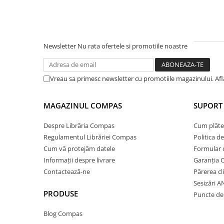
Ghiozdane și rucsacuri
Ghiozdane școlare
Rucsacuri școlare și casual
Newsletter
Nu rata ofertele si promotiile noastre
Ghiozdane pentru grădinită
Trollere pentru copii
Vreau sa primesc newsletter cu promotiile magazinului. Af
Penare
Penare echipate
MAGAZINUL COMPAS
SUPORT 
Penare neechipate
Penare tip etui
Despre Librăria Compas
Cum plăte
Acuarele și pensule școlare
Regulamentul Librăriei Compas
Politica d
Cum vă protejăm datele
Formular 
Acuarele școlare și Tempera
Informații despre livrare
Garanția 
Pensule școlare
Contactează-ne
Părerea cl
Pahare și palete pictură
Sesizări 
Cărți
PRODUSE
Puncte de 
Cărți pentru copii
Blog Compas
Cărți de colorat