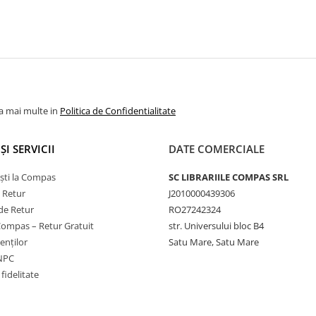
la mai multe in
Politica de Confidentialitate
ȘI SERVICII
DATE COMERCIALE
ști la Compas
SC LIBRARIILE COMPAS SRL
e Retur
J2010000439306
de Retur
RO27242324
Compas – Retur Gratuit
str. Universului bloc B4
ienților
Satu Mare, Satu Mare
ANPC
fidelitate