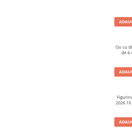
Caiete școlare și hârtie
Caiete dictando
Caiete matematică
ADAUG
Caiete muzică
Caiete geografie și biologie
Caiete tip I, II și III
Ou cu d
Caiete foi veline
de 6 o
Rezerve pentru caiete
Vocabulare
Blocuri de desen școlare
ADAUG
Hârtie pentru lucru manual
Accesorii geometrie și matematică
Rigle și Echere
Figurin
2026 10
Raportoare
Compasuri
Truse geometrie
ADAUG
Socotitori și bețisoare pentru
numărat