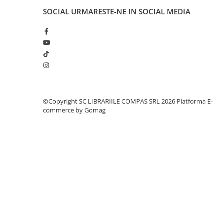
Cărți ilustrate și interactive
SOCIAL
URMARESTE-NE IN SOCIAL MEDIA
Povești și ficțiune pentru copii
Enciclopedii și atlase pentru copii
Materiale educaționale
Benzi desenate
Hobby și activități pentru copii
Educație și carte școlară
Metoda Montessori
©Copyright SC LIBRARIILE COMPAS SRL 2026
Platforma E-
commerce by Gomag
Culegeri și materiale auxiliare
Caiete de vacanță
Bibliografie școlară
Bibliografie didactică
Dicționare și gramatici
Pregătire pentru admitere
Pregătire Evaluare Națională
Pregătire Bacalaureat
Romane și literatură