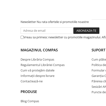
Ghiozdane și rucsacuri
Ghiozdane școlare
Rucsacuri școlare și casual
Newsletter
Nu rata ofertele si promotiile noastre
Ghiozdane pentru grădinită
Trollere pentru copii
Vreau sa primesc newsletter cu promotiile magazinului. Af
Penare
Penare echipate
MAGAZINUL COMPAS
SUPORT 
Penare neechipate
Penare tip etui
Despre Librăria Compas
Cum plăte
Acuarele și pensule școlare
Regulamentul Librăriei Compas
Politica d
Cum vă protejăm datele
Formular 
Acuarele școlare și Tempera
Informații despre livrare
Garanția 
Pensule școlare
Contactează-ne
Părerea cl
Pahare și palete pictură
Sesizări 
Cărți
PRODUSE
Puncte de 
Cărți pentru copii
Blog Compas
Cărți de colorat