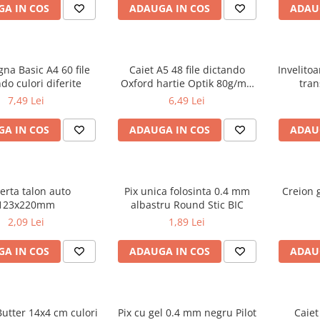
A IN COS
ADAUGA IN COS
ADAU
gna Basic A4 60 file
Caiet A5 48 file dictando
Invelito
do culori diferite
Oxford hartie Optik 80g/mp
tran
motiv Touch Trend
7,49 Lei
6,49 Lei
A IN COS
ADAUGA IN COS
ADAU
erta talon auto
Pix unica folosinta 0.4 mm
Creion g
123x220mm
albastru Round Stic BIC
2,09 Lei
1,89 Lei
A IN COS
ADAUGA IN COS
ADAU
utter 14x4 cm culori
Pix cu gel 0.4 mm negru Pilot
Caiet