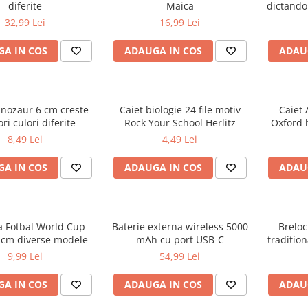
diferite
Maica
dictando
32,99 Lei
16,99 Lei
A IN COS
ADAUGA IN COS
ADAU
inozaur 6 cm creste
Caiet biologie 24 file motiv
Caiet 
ri culori diferite
Rock Your School Herlitz
Oxford 
d
8,49 Lei
4,49 Lei
A IN COS
ADAUGA IN COS
ADAU
a Fotbal World Cup
Baterie externa wireless 5000
Breloc
 cm diverse modele
mAh cu port USB-C
tradition
R
9,99 Lei
54,99 Lei
A IN COS
ADAUGA IN COS
ADAU