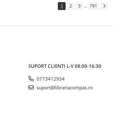
1
2
3
791
...
SUPORT CLIENTI
L-V 08:00-16:30
0773412934
suport@librariacompas.ro