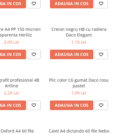
GA IN COS
ADAUGA IN COS
are A4 PP 150 microni
Creion negru HB cu radiera
sparenta Herlitz
Daco Elegant
3,09 Lei
1,19 Lei
GA IN COS
ADAUGA IN COS
rafit profesional 4B
Plic color C6 gumat Daco rosu
Artline
pastel
2,29 Lei
1,09 Lei
GA IN COS
ADAUGA IN COS
 Oxford A4 60 file
Caiet A4 dictando 60 file Nebo