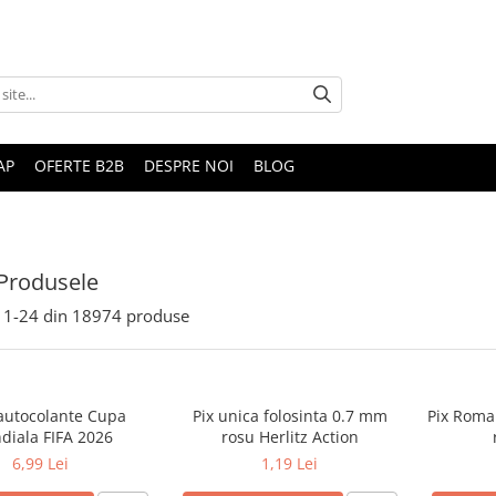
AP
OFERTE B2B
DESPRE NOI
BLOG
Produsele
1-
24
din
18974
produse
 autocolante Cupa
Pix unica folosinta 0.7 mm
Pix Roma
diala FIFA 2026
rosu Herlitz Action
6,99 Lei
1,19 Lei