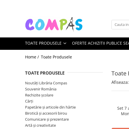
Toate Produsele
Noutăți Librăria Compas
Souvenir România
TOATE PRODUSELE
OFERTE ACHIZITII PUBLICE SE
Rechizite școlare
Instrumente de scris
Home /
Toate Produsele
Pixuri
Stilouri școlare
Toate 
TOATE PRODUSELE
Rollere și finelinere
Afiseaza:
Noutăți Librăria Compas
Markere și textmarkere
Souvenir România
Creioane grafice
Rechizite școlare
Creioane mecanice
Cărți
Creioane colorate
Papetărie și articole din hârtie
Set 7
Birotică și accesorii birou
Mon
Creioane cerate
Comunicare și prezentare
Carioci
Artă și creativitate