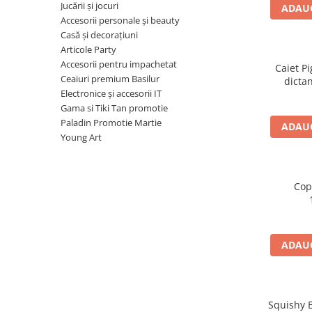
Radiere
Jucării și jocuri
ADAUG
Ascutițori
Accesorii personale și beauty
Casă și decorațiuni
Corectoare și lipici
Articole Party
Mine și rezerve
Accesorii pentru impachetat
Caiet Pi
Cretă școlară și creativă
Ceaiuri premium Basilur
dictan
Accesorii școlare
Electronice și accesorii IT
Gama si Tiki Tan promotie
Coperți caiete si cărți
Paladin Promotie Martie
ADAUG
Etichete școlare
Young Art
Carnete pentru elevi
Lupe și articole educative
Foarfece școlare
Cop
Globuri pământești
Cutii sandwich și caserole
Umbrele pentru copii
ADAUG
Termosuri
Pahare și sticle pentru scoală
Cutii pentru depozitare
Squishy B