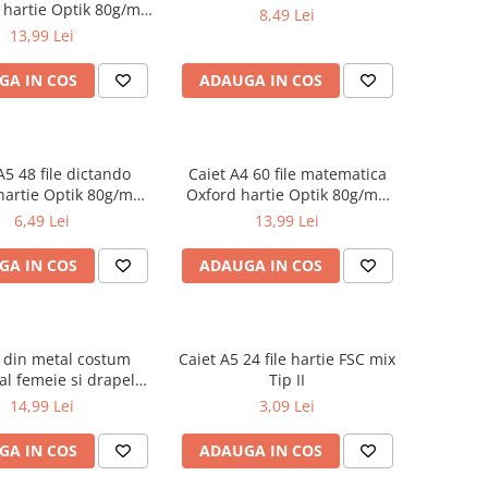
 hartie Optik 80g/mp
8,49 Lei
Touch Pastel
13,99 Lei
GA IN COS
ADAUGA IN COS
A5 48 file dictando
Caiet A4 60 file matematica
hartie Optik 80g/mp
Oxford hartie Optik 80g/mp
iverse culori
motiv Touch Pastel
6,49 Lei
13,99 Lei
GA IN COS
ADAUGA IN COS
 din metal costum
Caiet A5 24 file hartie FSC mix
al femeie si drapelul
Tip II
omaniei 9 cm
14,99 Lei
3,09 Lei
GA IN COS
ADAUGA IN COS