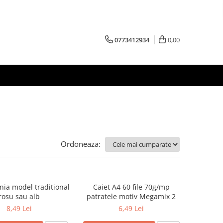
0773412934
0,00
Ordoneaza:
nia model traditional
Caiet A4 60 file 70g/mp
rosu sau alb
patratele motiv Megamix 2
8,49 Lei
6,49 Lei