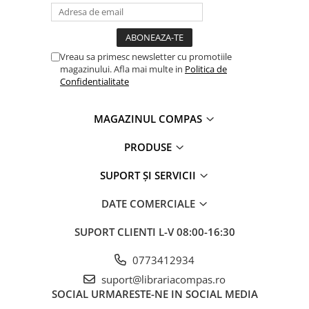
Clasici români și universali
Literatură modernă și
contemporană
Vreau sa primesc newsletter cu promotiile
Thriller și mister
magazinului. Afla mai multe in
Politica de
Young adult
Confidentialitate
Science-fiction și fantasy
Ficțiune erotică
MAGAZINUL COMPAS
Ficțiune mitologică și istorică
PRODUSE
Romane de dragoste
Poezie și teatru
SUPORT ȘI SERVICII
Romane ilustrate
DATE COMERCIALE
Dezvoltare personală și non-
ficțiune
SUPORT CLIENTI
L-V 08:00-16:30
Psihologie și dezvoltare personală
Biografii și memorii
0773412934
Parenting și educație
suport@librariacompas.ro
SOCIAL
URMARESTE-NE IN SOCIAL MEDIA
Sănătate și stil de viață