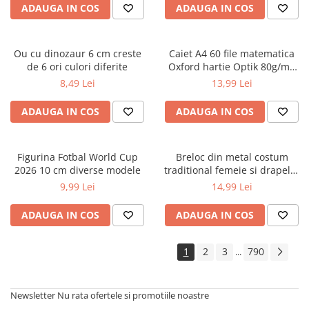
ADAUGA IN COS
ADAUGA IN COS
Cărți ilustrate și interactive
Povești și ficțiune pentru copii
Enciclopedii și atlase pentru copii
Ou cu dinozaur 6 cm creste
Caiet A4 60 file matematica
Materiale educaționale
de 6 ori culori diferite
Oxford hartie Optik 80g/mp
motiv Touch Pastel
Benzi desenate
8,49 Lei
13,99 Lei
Hobby și activități pentru copii
ADAUGA IN COS
ADAUGA IN COS
Educație și carte școlară
Metoda Montessori
Culegeri și materiale auxiliare
Figurina Fotbal World Cup
Breloc din metal costum
2026 10 cm diverse modele
traditional femeie si drapelul
Caiete de vacanță
Romaniei 9 cm
9,99 Lei
14,99 Lei
Bibliografie școlară
Bibliografie didactică
ADAUGA IN COS
ADAUGA IN COS
Dicționare și gramatici
Pregătire pentru admitere
1
2
3
790
...
Pregătire Evaluare Națională
Pregătire Bacalaureat
Newsletter
Nu rata ofertele si promotiile noastre
Romane și literatură