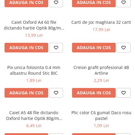
Caiete școlare și hârtie
ADAUGA IN COS
ADAUGA IN COS
Caiete dictando
Caiete matematică
Caiet Oxford A4 60 file
Carti de joc maghiara 32 carti
Caiete muzică
dictando hartie Optik 80g/mp
17,99 Lei
Caiete geografie și biologie
Touch Pastel
13,99 Lei
Caiete tip I, II și III
ADAUGA IN COS
ADAUGA IN COS
Caiete foi veline
Rezerve pentru caiete
Vocabulare
Pix unica folosinta 0.4 mm
Creion grafit profesional 4B
Blocuri de desen școlare
albastru Round Stic BIC
Artline
Hârtie pentru lucru manual
1,89 Lei
2,29 Lei
Accesorii geometrie și matematică
ADAUGA IN COS
ADAUGA IN COS
Rigle și Echere
Raportoare
Caiet A5 48 file dictando
Plic color C6 gumat Daco rosu
Compasuri
Oxford hartie Optik 80g/mp
pastel
Truse geometrie
diverse culori
6,49 Lei
1,09 Lei
Socotitori și bețisoare pentru
numărat