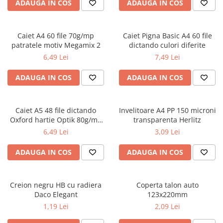
Radiere
ADAUGA IN COS
ADAUGA IN COS
Ascutițori
Corectoare și lipici
Caiet A4 60 file 70g/mp
Caiet Pigna Basic A4 60 file
Mine și rezerve
patratele motiv Megamix 2
dictando culori diferite
Cretă școlară și creativă
6,49 Lei
7,49 Lei
Accesorii școlare
ADAUGA IN COS
ADAUGA IN COS
Coperți caiete si cărți
Etichete școlare
Carnete pentru elevi
Caiet A5 48 file dictando
Invelitoare A4 PP 150 microni
Oxford hartie Optik 80g/mp
transparenta Herlitz
Lupe și articole educative
motiv Touch Trend
6,49 Lei
3,09 Lei
Foarfece școlare
Globuri pământești
ADAUGA IN COS
ADAUGA IN COS
Cutii sandwich și caserole
Umbrele pentru copii
Termosuri
Creion negru HB cu radiera
Coperta talon auto
Daco Elegant
123x220mm
Pahare și sticle pentru scoală
1,19 Lei
2,09 Lei
Cutii pentru depozitare