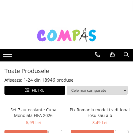
Toate Produsele
Noutăți Librăria Compas
Souvenir România
Rechizite școlare
Instrumente de scris
Pixuri
Toate Produsele
Stilouri școlare
Rollere și finelinere
Afiseaza:
1-
24
din
18946
produse
Markere și textmarkere
FILTRE
Creioane grafice
Creioane mecanice
Set 7 autocolante Cupa
Pix Romania model traditional
Creioane colorate
Mondiala FIFA 2026
rosu sau alb
Creioane cerate
6,99 Lei
8,49 Lei
Carioci