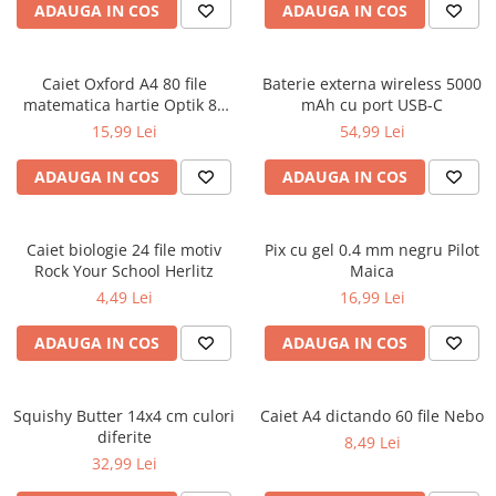
ADAUGA IN COS
ADAUGA IN COS
Ghiozdane și rucsacuri
Ghiozdane școlare
Caiet Oxford A4 80 file
Baterie externa wireless 5000
Rucsacuri școlare și casual
matematica hartie Optik 80
mAh cu port USB-C
Ghiozdane pentru grădinită
g/mp motiv Teenager
15,99 Lei
54,99 Lei
Trollere pentru copii
ADAUGA IN COS
ADAUGA IN COS
Penare
Penare echipate
Penare neechipate
Caiet biologie 24 file motiv
Pix cu gel 0.4 mm negru Pilot
Penare tip etui
Rock Your School Herlitz
Maica
4,49 Lei
16,99 Lei
Acuarele și pensule școlare
Acuarele școlare și Tempera
ADAUGA IN COS
ADAUGA IN COS
Pensule școlare
Pahare și palete pictură
Squishy Butter 14x4 cm culori
Caiet A4 dictando 60 file Nebo
Cărți
diferite
8,49 Lei
Cărți pentru copii
32,99 Lei
Cărți de colorat