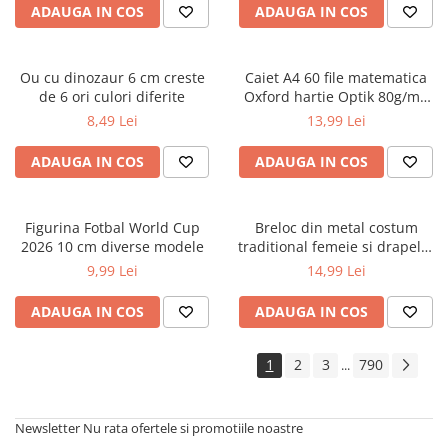
ADAUGA IN COS
ADAUGA IN COS
Ou cu dinozaur 6 cm creste
Caiet A4 60 file matematica
de 6 ori culori diferite
Oxford hartie Optik 80g/mp
motiv Touch Pastel
8,49 Lei
13,99 Lei
ADAUGA IN COS
ADAUGA IN COS
Figurina Fotbal World Cup
Breloc din metal costum
2026 10 cm diverse modele
traditional femeie si drapelul
Romaniei 9 cm
9,99 Lei
14,99 Lei
ADAUGA IN COS
ADAUGA IN COS
1
2
3
790
...
Newsletter
Nu rata ofertele si promotiile noastre