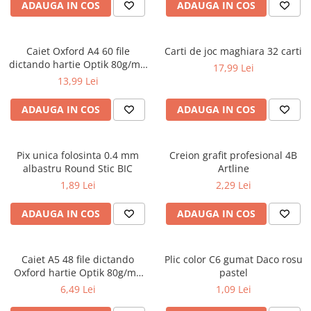
ADAUGA IN COS
ADAUGA IN COS
ficțiune
Avioane de jucărie
Caiete geografie și biologie
Mine și rezerve
Utilaje de jucărie
Psihologie și dezvoltare personală
Caiete tip I, II și III
Creioane grafit și ascuțitori
Masinuțe cu telecomandă
Biografii și memorii
Caiet Oxford A4 60 file
Carti de joc maghiara 32 carti
Caiete foi veline
Corectoare și radiere
Jucării de pluș
dictando hartie Optik 80g/mp
Parenting și educație
17,99 Lei
Rezerve pentru caiete
Instrumente de scris premium
Touch Pastel
13,99 Lei
Sănătate și stil de viață
Jucării și articole pentru bebeluși
Vocabulare
Pixuri premium
Artă și fotografie
Jucării pentru bebeluși
Blocuri de desen școlare
Stilouri premium
ADAUGA IN COS
ADAUGA IN COS
Ghiduri și hărți
Camera Bebe
Hârtie pentru lucru manual
Seturi de scris premium
Istorie și științe sociale
Figurine
Accesorii geometrie și matematică
Afaceri și economie
Pix unica folosinta 0.4 mm
Creion grafit profesional 4B
Jucării pentru apă și baie
Rigle și Echere
albastru Round Stic BIC
Artline
Religie și spiritualitate
Raportoare
Jucării din lemn
1,89 Lei
2,29 Lei
Știință și tehnologie
Compasuri
Outdoor
Gastronomie și hobby
ADAUGA IN COS
ADAUGA IN COS
Truse geometrie
Filosofie și eseuri
Roboți
Socotitori și bețisoare pentru
Limbi străine
numărat
Caiet A5 48 file dictando
Plic color C6 gumat Daco rosu
Dicționare și ghiduri de conversație
Ghiozdane și rucsacuri
Oxford hartie Optik 80g/mp
pastel
Literatură în limbi străine
diverse culori
Ghiozdane școlare
6,49 Lei
1,09 Lei
Gramatică și vocabulare
Rucsacuri școlare și casual