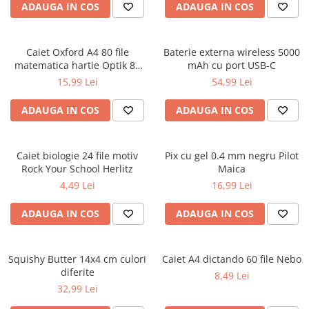
ADAUGA IN COS
ADAUGA IN COS
Ghiozdane pentru grădinită
Trollere pentru copii
Penare
Caiet Oxford A4 80 file
Baterie externa wireless 5000
matematica hartie Optik 80
mAh cu port USB-C
Penare echipate
g/mp motiv Teenager
15,99 Lei
54,99 Lei
Penare neechipate
Penare tip etui
ADAUGA IN COS
ADAUGA IN COS
Acuarele și pensule școlare
Acuarele școlare și Tempera
Caiet biologie 24 file motiv
Pix cu gel 0.4 mm negru Pilot
Pensule școlare
Rock Your School Herlitz
Maica
Pahare și palete pictură
4,49 Lei
16,99 Lei
ADAUGA IN COS
ADAUGA IN COS
Squishy Butter 14x4 cm culori
Caiet A4 dictando 60 file Nebo
diferite
8,49 Lei
32,99 Lei