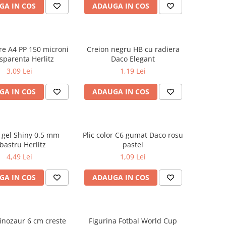
GA IN COS
ADAUGA IN COS
are A4 PP 150 microni
Creion negru HB cu radiera
sparenta Herlitz
Daco Elegant
3,09 Lei
1,19 Lei
GA IN COS
ADAUGA IN COS
u gel Shiny 0.5 mm
Plic color C6 gumat Daco rosu
bastru Herlitz
pastel
4,49 Lei
1,09 Lei
GA IN COS
ADAUGA IN COS
inozaur 6 cm creste
Figurina Fotbal World Cup