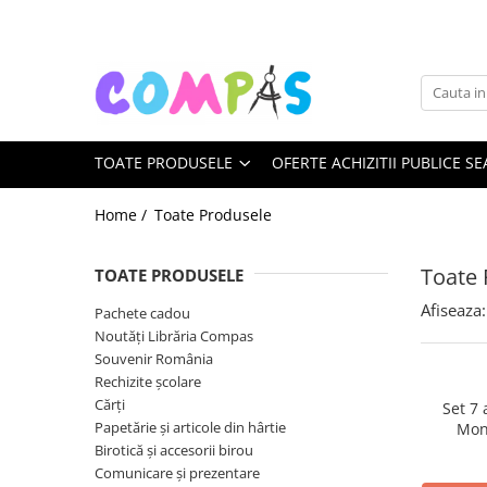
Toate Produsele
Pachete cadou
Noutăți Librăria Compas
TOATE PRODUSELE
OFERTE ACHIZITII PUBLICE SE
Souvenir România
Rechizite școlare
Home /
Toate Produsele
Instrumente de scris
Pixuri
Toate 
TOATE PRODUSELE
Stilouri școlare
Afiseaza:
Pachete cadou
Rollere și finelinere
Noutăți Librăria Compas
Markere și textmarkere
Souvenir România
Creioane grafice
Rechizite școlare
Creioane mecanice
Cărți
Set 7
Papetărie și articole din hârtie
Mon
Creioane colorate
Birotică și accesorii birou
Creioane cerate
Comunicare și prezentare