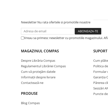
Socotitori și bețisoare pentru
numărat
Ghiozdane și rucsacuri
Ghiozdane școlare
Newsletter
Nu rata ofertele si promotiile noastre
Rucsacuri școlare și casual
Ghiozdane pentru grădinită
Vreau sa primesc newsletter cu promotiile magazinului. Af
Trollere pentru copii
Penare
MAGAZINUL COMPAS
SUPORT 
Penare echipate
Penare neechipate
Despre Librăria Compas
Cum plăte
Penare tip etui
Regulamentul Librăriei Compas
Politica d
Acuarele și pensule școlare
Cum vă protejăm datele
Formular 
Informații despre livrare
Garanția 
Acuarele școlare și Tempera
Contactează-ne
Părerea cl
Pensule școlare
Sesizări 
Pahare și palete pictură
PRODUSE
Puncte de 
Cărți
Blog Compas
Cărți pentru copii