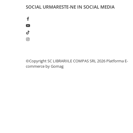
Cărți de colorat
SOCIAL
URMARESTE-NE IN SOCIAL MEDIA
Cărți ilustrate și interactive
Povești și ficțiune pentru copii
Enciclopedii și atlase pentru copii
Materiale educaționale
Benzi desenate
Hobby și activități pentru copii
Educație și carte școlară
©Copyright SC LIBRARIILE COMPAS SRL 2026
Platforma E-
commerce by Gomag
Metoda Montessori
Culegeri și materiale auxiliare
Caiete de vacanță
Bibliografie școlară
Bibliografie didactică
Dicționare și gramatici
Pregătire pentru admitere
Pregătire Evaluare Națională
Pregătire Bacalaureat