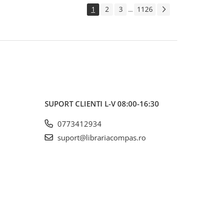
1
2
3
1126
...
SUPORT CLIENTI
L-V 08:00-16:30
0773412934
suport@librariacompas.ro