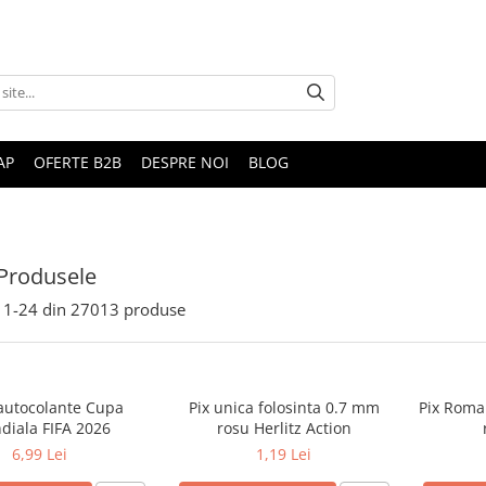
AP
OFERTE B2B
DESPRE NOI
BLOG
Produsele
1-
24
din
27013
produse
 autocolante Cupa
Pix unica folosinta 0.7 mm
Pix Roma
diala FIFA 2026
rosu Herlitz Action
6,99 Lei
1,19 Lei