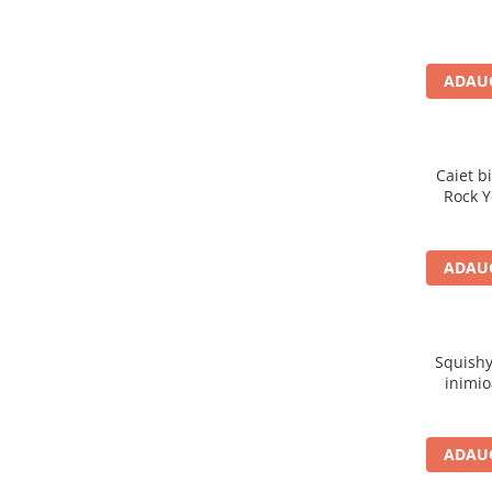
Cutii pentru depozitare
Caiete școlare și hârtie
Caiete dictando
ADAUG
Caiete matematică
Caiete muzică
Caiete geografie și biologie
Caiet bi
Caiete tip I, II și III
Rock Y
Caiete foi veline
Rezerve pentru caiete
Vocabulare
ADAUG
Blocuri de desen școlare
Hârtie pentru lucru manual
Accesorii geometrie și matematică
Squishy
inimio
Rigle și Echere
Raportoare
Compasuri
ADAUG
Truse geometrie