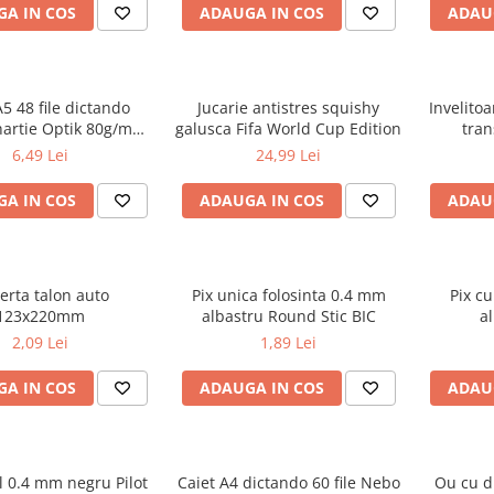
A IN COS
ADAUGA IN COS
ADAU
A5 48 file dictando
Jucarie antistres squishy
Invelito
hartie Optik 80g/mp
galusca Fifa World Cup Edition
tran
iv Touch Trend
6,49 Lei
24,99 Lei
A IN COS
ADAUGA IN COS
ADAU
erta talon auto
Pix unica folosinta 0.4 mm
Pix c
123x220mm
albastru Round Stic BIC
al
2,09 Lei
1,89 Lei
A IN COS
ADAUGA IN COS
ADAU
l 0.4 mm negru Pilot
Caiet A4 dictando 60 file Nebo
Ou cu d