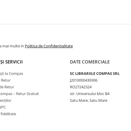
la mai multe in
Politica de Confidentialitate
ȘI SERVICII
DATE COMERCIALE
ști la Compas
SC LIBRARIILE COMPAS SRL
e Retur
J2010000439306
de Retur
RO27242324
Compas – Retur Gratuit
str. Universului bloc B4
ienților
Satu Mare, Satu Mare
ANPC
fidelitate