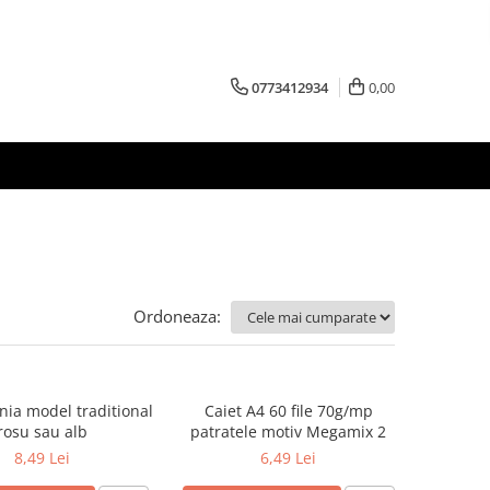
0773412934
0,00
Ordoneaza:
nia model traditional
Caiet A4 60 file 70g/mp
rosu sau alb
patratele motiv Megamix 2
8,49 Lei
6,49 Lei