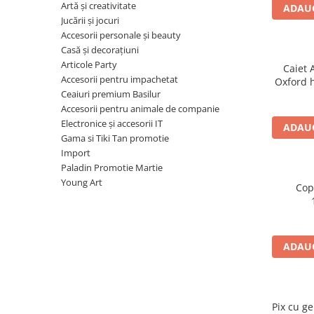
Carioci
Artă și creativitate
ADAUG
Radiere
Jucării și jocuri
Accesorii personale și beauty
Ascutițori
Casă și decorațiuni
Corectoare și lipici
Articole Party
Caiet 
Mine și rezerve
Accesorii pentru impachetat
Oxford 
Cretă școlară și creativă
Ceaiuri premium Basilur
mot
Accesorii pentru animale de companie
Accesorii școlare
Electronice și accesorii IT
ADAUG
Coperți caiete si cărți
Gama si Tiki Tan promotie
Etichete școlare
Import
Paladin Promotie Martie
Carnete pentru elevi
Young Art
Lupe și articole educative
Cop
Foarfece școlare
Globuri pământești
Cutii sandwich și caserole
ADAUG
Umbrele pentru copii
Termosuri
Pahare și sticle pentru scoală
Pix cu ge