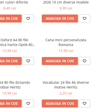
ori culori diferite
2026 10 cm diverse modele
8,49 Lei
9,99 Lei
GA IN COS
ADAUGA IN COS
 Oxford A4 80 file
Cana mini personalizata
ica hartie Optik 80
Romania
 motiv Teenager
15,99 Lei
15,99 Lei
GA IN COS
ADAUGA IN COS
A4 80 file dictando
Vocabular 24 file A6 diverse
Fotbal Herlitz
motive Herlitz
10,99 Lei
2,29 Lei
GA IN COS
ADAUGA IN COS