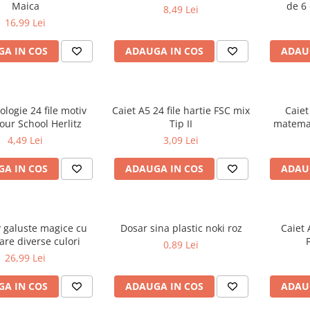
Maica
de 6 
8,49 Lei
16,99 Lei
A IN COS
ADAUGA IN COS
ADAU
ologie 24 file motiv
Caiet A5 24 file hartie FSC mix
Caiet
our School Herlitz
Tip II
matemat
g/mp
4,49 Lei
3,09 Lei
A IN COS
ADAUGA IN COS
ADAU
 galuste magice cu
Dosar sina plastic noki roz
Caiet 
are diverse culori
0,89 Lei
26,99 Lei
A IN COS
ADAUGA IN COS
ADAU