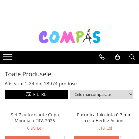
Toate Produsele
Noutăți Librăria Compas
Souvenir România
Rechizite școlare
Instrumente de scris
Pixuri
Toate Produsele
Stilouri școlare
Rollere și finelinere
Afiseaza:
1-
24
din
18974
produse
Markere și textmarkere
FILTRE
Creioane grafice
Creioane mecanice
Set 7 autocolante Cupa
Pix unica folosinta 0.7 mm
Creioane colorate
Mondiala FIFA 2026
rosu Herlitz Action
Creioane cerate
6,99 Lei
1,19 Lei
Carioci