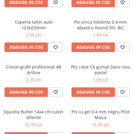
Caiete școlare și hârtie
ADAUGA IN COS
ADAUGA IN COS
Caiete dictando
Caiete matematică
Coperta talon auto
Pix unica folosinta 0.4 mm
Caiete muzică
123x220mm
albastru Round Stic BIC
Caiete geografie și biologie
2,09 Lei
1,89 Lei
Caiete tip I, II și III
ADAUGA IN COS
ADAUGA IN COS
Caiete foi veline
Rezerve pentru caiete
Vocabulare
Creion grafit profesional 4B
Plic color C6 gumat Daco rosu
Blocuri de desen școlare
Artline
pastel
Hârtie pentru lucru manual
2,29 Lei
1,09 Lei
Accesorii geometrie și matematică
ADAUGA IN COS
ADAUGA IN COS
Rigle și Echere
Raportoare
Squishy Butter 14x4 cm culori
Pix cu gel 0.4 mm negru Pilot
Compasuri
diferite
Maica
Truse geometrie
32,99 Lei
16,99 Lei
Socotitori și bețisoare pentru
numărat