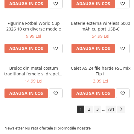
ADAUGA IN COS
ADAUGA IN COS
Cărți ilustrate și interactive
Povești și ficțiune pentru copii
Enciclopedii și atlase pentru copii
Figurina Fotbal World Cup
Baterie externa wireless 5000
Materiale educaționale
2026 10 cm diverse modele
mAh cu port USB-C
Benzi desenate
9,99 Lei
54,99 Lei
Hobby și activități pentru copii
ADAUGA IN COS
ADAUGA IN COS
Educație și carte școlară
Metoda Montessori
Culegeri și materiale auxiliare
Breloc din metal costum
Caiet A5 24 file hartie FSC mix
traditional femeie si drapelul
Tip II
Caiete de vacanță
Romaniei 9 cm
14,99 Lei
3,09 Lei
Bibliografie școlară
Bibliografie didactică
ADAUGA IN COS
ADAUGA IN COS
Dicționare și gramatici
Pregătire pentru admitere
1
2
3
791
...
Pregătire Evaluare Națională
Pregătire Bacalaureat
Newsletter
Nu rata ofertele si promotiile noastre
Romane și literatură