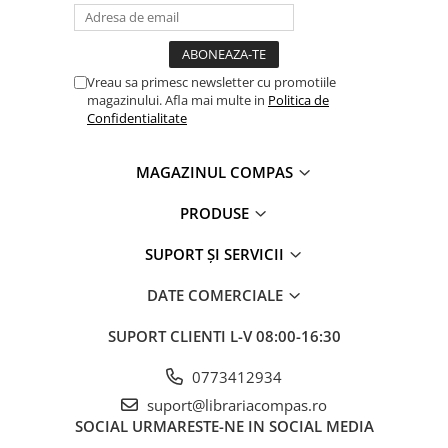
Clasici români și universali
Literatură modernă și
contemporană
Vreau sa primesc newsletter cu promotiile
Thriller și mister
magazinului. Afla mai multe in
Politica de
Young adult
Confidentialitate
Science-fiction și fantasy
Ficțiune erotică
MAGAZINUL COMPAS
Ficțiune mitologică și istorică
PRODUSE
Romane de dragoste
Poezie și teatru
SUPORT ȘI SERVICII
Romane ilustrate
DATE COMERCIALE
Dezvoltare personală și non-
ficțiune
SUPORT CLIENTI
L-V 08:00-16:30
Psihologie și dezvoltare personală
Biografii și memorii
0773412934
Parenting și educație
suport@librariacompas.ro
SOCIAL
URMARESTE-NE IN SOCIAL MEDIA
Sănătate și stil de viață