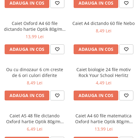
ADAUGA IN COS
ADAUGA IN COS
Ghiozdane și rucsacuri
Ghiozdane școlare
Caiet Oxford A4 60 file
Caiet A4 dictando 60 file Nebo
Rucsacuri școlare și casual
dictando hartie Optik 80g/mp
8,49 Lei
Ghiozdane pentru grădinită
Touch Pastel
13,99 Lei
Trollere pentru copii
ADAUGA IN COS
ADAUGA IN COS
Penare
Penare echipate
Penare neechipate
Ou cu dinozaur 6 cm creste
Caiet biologie 24 file motiv
Penare tip etui
de 6 ori culori diferite
Rock Your School Herlitz
8,49 Lei
4,49 Lei
Acuarele și pensule școlare
Acuarele școlare și Tempera
ADAUGA IN COS
ADAUGA IN COS
Pensule școlare
Pahare și palete pictură
Caiet A5 48 file dictando
Caiet A4 60 file matematica
Cărți
Oxford hartie Optik 80g/mp
Oxford hartie Optik 80g/mp
Cărți pentru copii
diverse culori
motiv Touch Pastel
6,49 Lei
13,99 Lei
Cărți de colorat