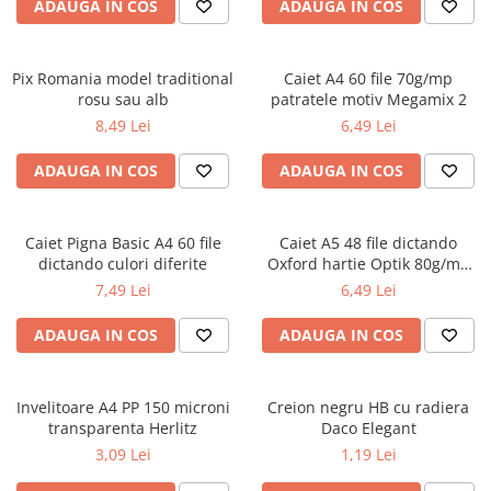
Radiere
ADAUGA IN COS
ADAUGA IN COS
Ascutițori
Corectoare și lipici
Pix Romania model traditional
Caiet A4 60 file 70g/mp
Mine și rezerve
rosu sau alb
patratele motiv Megamix 2
Cretă școlară și creativă
8,49 Lei
6,49 Lei
Accesorii școlare
ADAUGA IN COS
ADAUGA IN COS
Coperți caiete si cărți
Etichete școlare
Carnete pentru elevi
Caiet Pigna Basic A4 60 file
Caiet A5 48 file dictando
dictando culori diferite
Oxford hartie Optik 80g/mp
Lupe și articole educative
motiv Touch Trend
7,49 Lei
6,49 Lei
Foarfece școlare
Globuri pământești
ADAUGA IN COS
ADAUGA IN COS
Cutii sandwich și caserole
Umbrele pentru copii
Invelitoare A4 PP 150 microni
Termosuri
Creion negru HB cu radiera
transparenta Herlitz
Daco Elegant
Pahare și sticle pentru scoală
3,09 Lei
1,19 Lei
Cutii pentru depozitare