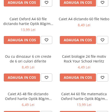
ADAUGA IN COS
ADAUGA IN COS
Ghiozdane pentru grădinită
Trollere pentru copii
Penare
Caiet Oxford A4 60 file
Caiet A4 dictando 60 file Nebo
dictando hartie Optik 80g/mp
8,49 Lei
Penare echipate
Touch Pastel
13,99 Lei
Penare neechipate
Penare tip etui
ADAUGA IN COS
ADAUGA IN COS
Acuarele și pensule școlare
Acuarele școlare și Tempera
Ou cu dinozaur 6 cm creste
Caiet biologie 24 file motiv
Pensule școlare
de 6 ori culori diferite
Rock Your School Herlitz
Pahare și palete pictură
8,49 Lei
4,49 Lei
ADAUGA IN COS
ADAUGA IN COS
Caiet A5 48 file dictando
Caiet A4 60 file matematica
Oxford hartie Optik 80g/mp
Oxford hartie Optik 80g/mp
diverse culori
motiv Touch Pastel
6,49 Lei
13,99 Lei