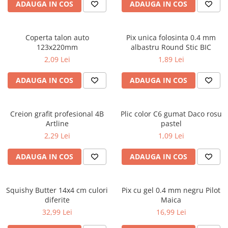
ADAUGA IN COS
ADAUGA IN COS
ficțiune
Avioane de jucărie
Caiete geografie și biologie
Mine și rezerve
Utilaje de jucărie
Psihologie și dezvoltare personală
Caiete tip I, II și III
Creioane grafit și ascuțitori
Masinuțe cu telecomandă
Biografii și memorii
Coperta talon auto
Pix unica folosinta 0.4 mm
Caiete foi veline
Corectoare și radiere
Jucării de pluș
123x220mm
albastru Round Stic BIC
Parenting și educație
Rezerve pentru caiete
Instrumente de scris premium
2,09 Lei
1,89 Lei
Sănătate și stil de viață
Jucării și articole pentru bebeluși
Vocabulare
Pixuri premium
Artă și fotografie
Jucării pentru bebeluși
Blocuri de desen școlare
Stilouri premium
ADAUGA IN COS
ADAUGA IN COS
Ghiduri și hărți
Camera Bebe
Hârtie pentru lucru manual
Seturi de scris premium
Istorie și științe sociale
Figurine
Accesorii geometrie și matematică
Afaceri și economie
Creion grafit profesional 4B
Plic color C6 gumat Daco rosu
Jucării pentru apă și baie
Rigle și Echere
Artline
pastel
Religie și spiritualitate
Raportoare
Jucării din lemn
2,29 Lei
1,09 Lei
Știință și tehnologie
Compasuri
Outdoor
Gastronomie și hobby
ADAUGA IN COS
ADAUGA IN COS
Truse geometrie
Filosofie și eseuri
Roboți
Socotitori și bețisoare pentru
Limbi străine
numărat
Squishy Butter 14x4 cm culori
Pix cu gel 0.4 mm negru Pilot
Dicționare și ghiduri de conversație
Ghiozdane și rucsacuri
diferite
Maica
Literatură în limbi străine
Ghiozdane școlare
32,99 Lei
16,99 Lei
Gramatică și vocabulare
Rucsacuri școlare și casual