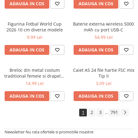
ADAUGA IN COS
ADAUGA IN COS
Figurina Fotbal World Cup
Baterie externa wireless 5000
2026 10 cm diverse modele
mAh cu port USB-C
9,99 Lei
54,99 Lei
ADAUGA IN COS
ADAUGA IN COS
Breloc din metal costum
Caiet A5 24 file hartie FSC mix
traditional femeie si drapelul
Tip II
Romaniei 9 cm
14,99 Lei
3,09 Lei
ADAUGA IN COS
ADAUGA IN COS
1
2
3
791
...
Newsletter
Nu rata ofertele si promotiile noastre