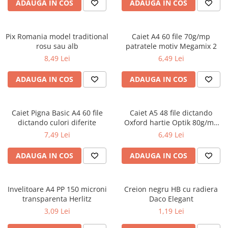
Radiere
ADAUGA IN COS
ADAUGA IN COS
Ascutițori
Corectoare și lipici
Pix Romania model traditional
Caiet A4 60 file 70g/mp
Mine și rezerve
rosu sau alb
patratele motiv Megamix 2
Cretă școlară și creativă
8,49 Lei
6,49 Lei
Accesorii școlare
ADAUGA IN COS
ADAUGA IN COS
Coperți caiete si cărți
Etichete școlare
Carnete pentru elevi
Caiet Pigna Basic A4 60 file
Caiet A5 48 file dictando
dictando culori diferite
Oxford hartie Optik 80g/mp
Lupe și articole educative
motiv Touch Trend
7,49 Lei
6,49 Lei
Foarfece școlare
Globuri pământești
ADAUGA IN COS
ADAUGA IN COS
Cutii sandwich și caserole
Umbrele pentru copii
Invelitoare A4 PP 150 microni
Termosuri
Creion negru HB cu radiera
transparenta Herlitz
Daco Elegant
Pahare și sticle pentru scoală
3,09 Lei
1,19 Lei
Cutii pentru depozitare