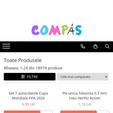
Toate Produsele
Noutăți Librăria Compas
Souvenir România
Rechizite școlare
Instrumente de scris
Pixuri
Toate Produsele
Stilouri școlare
Rollere și finelinere
Afiseaza:
1-
24
din
18974
produse
Markere și textmarkere
FILTRE
Creioane grafice
Creioane mecanice
Set 7 autocolante Cupa
Pix unica folosinta 0.7 mm
Creioane colorate
Mondiala FIFA 2026
rosu Herlitz Action
Creioane cerate
6,99 Lei
1,19 Lei
Carioci