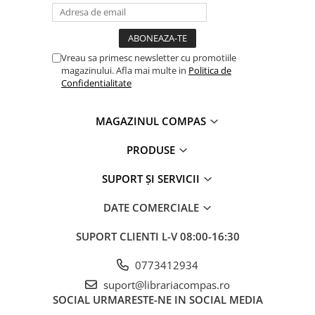
Clasici români și universali
Literatură modernă și
contemporană
Vreau sa primesc newsletter cu promotiile
Thriller și mister
magazinului. Afla mai multe in
Politica de
Young adult
Confidentialitate
Science-fiction și fantasy
Ficțiune erotică
MAGAZINUL COMPAS
Ficțiune mitologică și istorică
PRODUSE
Romane de dragoste
Poezie și teatru
SUPORT ȘI SERVICII
Romane ilustrate
DATE COMERCIALE
Dezvoltare personală și non-
ficțiune
SUPORT CLIENTI
L-V 08:00-16:30
Psihologie și dezvoltare personală
Biografii și memorii
0773412934
Parenting și educație
suport@librariacompas.ro
SOCIAL
URMARESTE-NE IN SOCIAL MEDIA
Sănătate și stil de viață