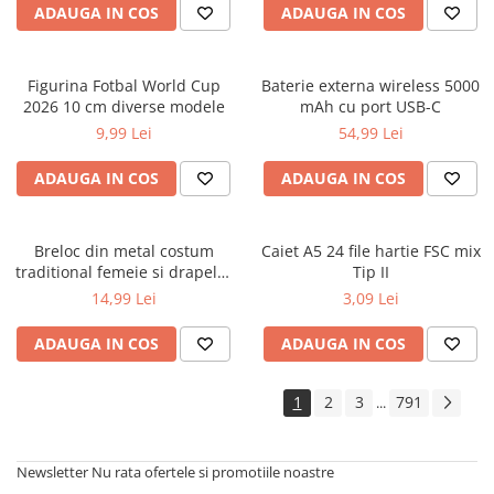
ADAUGA IN COS
ADAUGA IN COS
Cărți ilustrate și interactive
Povești și ficțiune pentru copii
Enciclopedii și atlase pentru copii
Figurina Fotbal World Cup
Baterie externa wireless 5000
Materiale educaționale
2026 10 cm diverse modele
mAh cu port USB-C
Benzi desenate
9,99 Lei
54,99 Lei
Hobby și activități pentru copii
ADAUGA IN COS
ADAUGA IN COS
Educație și carte școlară
Metoda Montessori
Culegeri și materiale auxiliare
Breloc din metal costum
Caiet A5 24 file hartie FSC mix
traditional femeie si drapelul
Tip II
Caiete de vacanță
Romaniei 9 cm
14,99 Lei
3,09 Lei
Bibliografie școlară
Bibliografie didactică
ADAUGA IN COS
ADAUGA IN COS
Dicționare și gramatici
Pregătire pentru admitere
1
2
3
791
...
Pregătire Evaluare Națională
Pregătire Bacalaureat
Newsletter
Nu rata ofertele si promotiile noastre
Romane și literatură