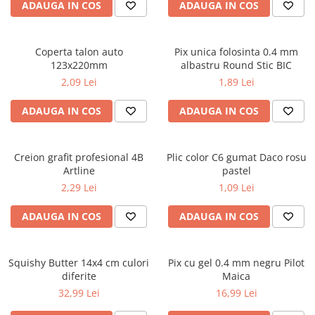
Caiete școlare și hârtie
ADAUGA IN COS
ADAUGA IN COS
Caiete dictando
Caiete matematică
Coperta talon auto
Pix unica folosinta 0.4 mm
Caiete muzică
123x220mm
albastru Round Stic BIC
Caiete geografie și biologie
2,09 Lei
1,89 Lei
Caiete tip I, II și III
ADAUGA IN COS
ADAUGA IN COS
Caiete foi veline
Rezerve pentru caiete
Vocabulare
Creion grafit profesional 4B
Plic color C6 gumat Daco rosu
Blocuri de desen școlare
Artline
pastel
Hârtie pentru lucru manual
2,29 Lei
1,09 Lei
Accesorii geometrie și matematică
ADAUGA IN COS
ADAUGA IN COS
Rigle și Echere
Raportoare
Squishy Butter 14x4 cm culori
Pix cu gel 0.4 mm negru Pilot
Compasuri
diferite
Maica
Truse geometrie
32,99 Lei
16,99 Lei
Socotitori și bețisoare pentru
numărat