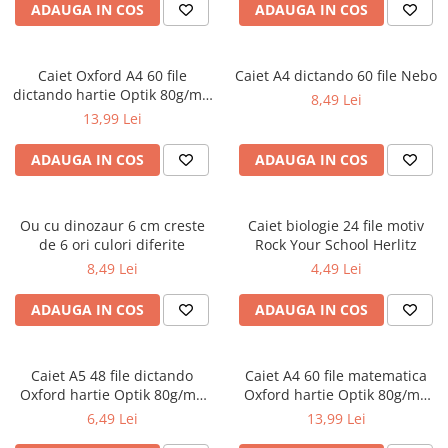
ADAUGA IN COS
ADAUGA IN COS
Ghiozdane și rucsacuri
Ghiozdane școlare
Caiet Oxford A4 60 file
Caiet A4 dictando 60 file Nebo
Rucsacuri școlare și casual
dictando hartie Optik 80g/mp
8,49 Lei
Ghiozdane pentru grădinită
Touch Pastel
13,99 Lei
Trollere pentru copii
ADAUGA IN COS
ADAUGA IN COS
Penare
Penare echipate
Penare neechipate
Ou cu dinozaur 6 cm creste
Caiet biologie 24 file motiv
Penare tip etui
de 6 ori culori diferite
Rock Your School Herlitz
8,49 Lei
4,49 Lei
Acuarele și pensule școlare
Acuarele școlare și Tempera
ADAUGA IN COS
ADAUGA IN COS
Pensule școlare
Pahare și palete pictură
Caiet A5 48 file dictando
Caiet A4 60 file matematica
Cărți
Oxford hartie Optik 80g/mp
Oxford hartie Optik 80g/mp
Cărți pentru copii
diverse culori
motiv Touch Pastel
6,49 Lei
13,99 Lei
Cărți de colorat