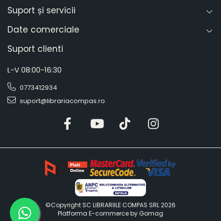
Cretă colorată și albă
Suport și servicii
Craft și modelaj
Date comerciale
Plastilină
Lut și pastă modelaj
Suport clienti
Sfoară
L-V 08:00-16:30
Ștampile și șabloane
Lipici și adezivi
0773412934
Pistoale de lipit și rezerve
suport@librariacompas.ro
Accesorii craft
Mercerie
Jucării și jocuri
Jocuri educative și de societate
Jocuri de societate
Jocuri educative
Puzzle
Jocuri de construcție și cuburi
©Copyright SC LIBRARIILE COMPAS SRL 2026
Platforma E-commerce by Gomag
Lego