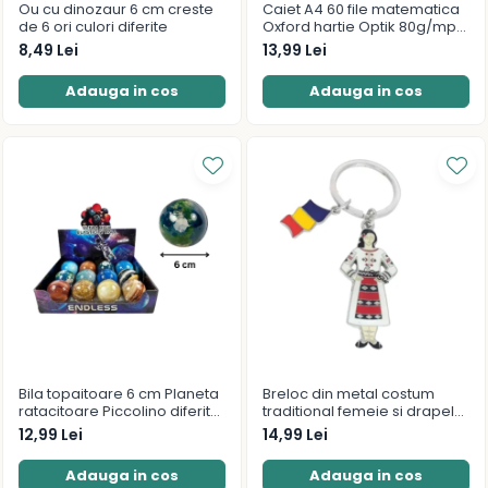
Ou cu dinozaur 6 cm creste
Caiet A4 60 file matematica
Scriere și corectare
de 6 ori culori diferite
Oxford hartie Optik 80g/mp
motiv Touch Pastel
8,49 Lei
13,99 Lei
Pixuri
Stilouri
Adauga in cos
Adauga in cos
Rezerve pixuri și cerneală
Markere
Textmarker
Rollere
Linere
Creioane mecanice
Mine și rezerve
Creioane grafit și ascuțitori
Corectoare și radiere
Instrumente de scris premium
Bila topaitoare 6 cm Planeta
Breloc din metal costum
Pixuri premium
ratacitoare Piccolino diferite
traditional femeie si drapelul
Stilouri premium
modele
Romaniei 9 cm
12,99 Lei
14,99 Lei
Seturi de scris premium
Adauga in cos
Adauga in cos
Comunicare și prezentare