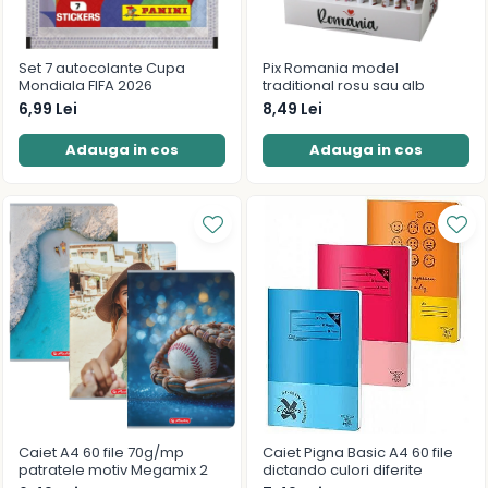
Radiere
Ascutițori
Corectoare și lipici
Set 7 autocolante Cupa
Pix Romania model
Mondiala FIFA 2026
traditional rosu sau alb
Mine și rezerve
6,99 Lei
8,49 Lei
Cretă școlară și creativă
Accesorii școlare
Adauga in cos
Adauga in cos
Coperți caiete si cărți
Etichete școlare
Carnete pentru elevi
Lupe și articole educative
Foarfece școlare
Globuri pământești
Cutii sandwich și caserole
Umbrele pentru copii
Termosuri
Pahare și sticle pentru scoală
Caiet A4 60 file 70g/mp
Caiet Pigna Basic A4 60 file
Cutii pentru depozitare
patratele motiv Megamix 2
dictando culori diferite