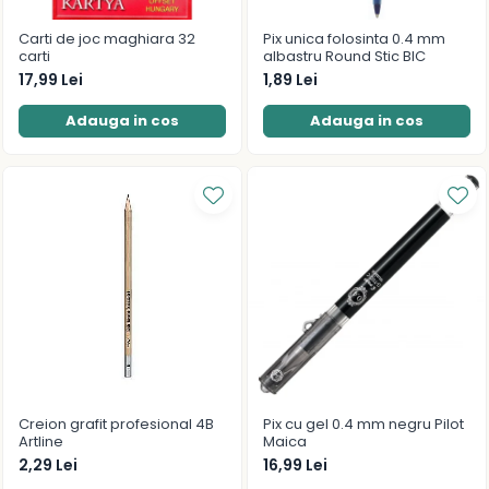
Romane și literatură
Carti de joc maghiara 32
Pix unica folosinta 0.4 mm
Clasici români și universali
carti
albastru Round Stic BIC
Literatură modernă și
17,99 Lei
1,89 Lei
contemporană
Thriller și mister
Adauga in cos
Adauga in cos
Young adult
Science-fiction și fantasy
Ficțiune erotică
Ficțiune mitologică și istorică
Romane de dragoste
Poezie și teatru
Romane ilustrate
Dezvoltare personală și non-
ficțiune
Psihologie și dezvoltare personală
Creion grafit profesional 4B
Pix cu gel 0.4 mm negru Pilot
Biografii și memorii
Artline
Maica
Parenting și educație
2,29 Lei
16,99 Lei
Sănătate și stil de viață