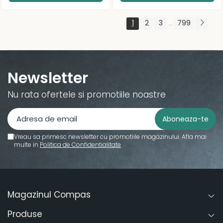
Table magnetice
1
2
3
799
...
Panouri de plută
Accesorii table și flipchart
Ecusoane
Newsletter
Artă și creativitate
Blocuri și caiete desen artistic
Nu rata ofertele si promotiile noastre
Acuarele profesionale
Culori acrilice
Culori în ulei
Vreau sa primesc newsletter cu promotiile magazinului. Afla mai
multe in
Politica de Confidentialitate
Pensule profesionale pictură
Pânze pictură
Șevalet
Magazinul Compas
Vopsea spray graffiti
Accesorii pictură
Produse