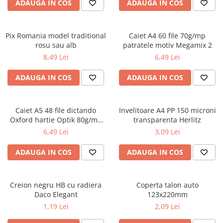
Carioci
ADAUGA IN COS
ADAUGA IN COS
Radiere
Ascutițori
Pix Romania model traditional
Caiet A4 60 file 70g/mp
Corectoare și lipici
rosu sau alb
patratele motiv Megamix 2
Mine și rezerve
8,49 Lei
6,49 Lei
Cretă școlară și creativă
ADAUGA IN COS
ADAUGA IN COS
Accesorii școlare
Coperți caiete si cărți
Etichete școlare
Caiet A5 48 file dictando
Invelitoare A4 PP 150 microni
Oxford hartie Optik 80g/mp
transparenta Herlitz
Carnete pentru elevi
motiv Touch Trend
6,49 Lei
3,09 Lei
Lupe și articole educative
Foarfece școlare
ADAUGA IN COS
ADAUGA IN COS
Globuri pământești
Cutii sandwich și caserole
Umbrele pentru copii
Creion negru HB cu radiera
Coperta talon auto
Daco Elegant
123x220mm
Termosuri
1,19 Lei
2,09 Lei
Pahare și sticle pentru scoală