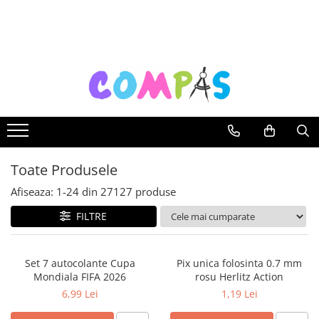
Toate Produsele
Pachete cadou
Noutăți Librăria Compas
Souvenir România
Rechizite școlare
Instrumente de scris
Toate Produsele
Pixuri
Stilouri școlare
Afiseaza:
1-
24
din
27127
produse
Rollere și finelinere
FILTRE
Markere și textmarkere
Creioane grafice
Set 7 autocolante Cupa
Pix unica folosinta 0.7 mm
Creioane mecanice
Mondiala FIFA 2026
rosu Herlitz Action
Creioane colorate
6,99 Lei
1,19 Lei
Creioane cerate