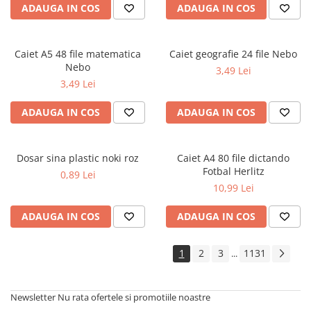
ADAUGA IN COS
ADAUGA IN COS
Cărți de colorat
Cărți ilustrate și interactive
Povești și ficțiune pentru copii
Caiet A5 48 file matematica
Caiet geografie 24 file Nebo
Enciclopedii și atlase pentru copii
Nebo
3,49 Lei
Materiale educaționale
3,49 Lei
Benzi desenate
ADAUGA IN COS
ADAUGA IN COS
Hobby și activități pentru copii
Educație și carte școlară
Metoda Montessori
Dosar sina plastic noki roz
Caiet A4 80 file dictando
Fotbal Herlitz
0,89 Lei
Culegeri și materiale auxiliare
10,99 Lei
Caiete de vacanță
Bibliografie școlară
ADAUGA IN COS
ADAUGA IN COS
Bibliografie didactică
Dicționare și gramatici
1
2
3
1131
...
Pregătire pentru admitere
Pregătire Evaluare Națională
Newsletter
Nu rata ofertele si promotiile noastre
Pregătire Bacalaureat