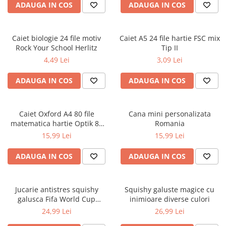
Socotitori și bețisoare pentru
ADAUGA IN COS
ADAUGA IN COS
numărat
Ghiozdane și rucsacuri
Caiet biologie 24 file motiv
Caiet A5 24 file hartie FSC mix
Ghiozdane școlare
Rock Your School Herlitz
Tip II
Rucsacuri școlare și casual
4,49 Lei
3,09 Lei
Ghiozdane pentru grădinită
ADAUGA IN COS
ADAUGA IN COS
Trollere pentru copii
Penare
Penare echipate
Caiet Oxford A4 80 file
Cana mini personalizata
Penare neechipate
matematica hartie Optik 80
Romania
g/mp motiv Teenager
15,99 Lei
15,99 Lei
Penare tip etui
Acuarele și pensule școlare
ADAUGA IN COS
ADAUGA IN COS
Acuarele școlare și Tempera
Pensule școlare
Jucarie antistres squishy
Squishy galuste magice cu
Pahare și palete pictură
galusca Fifa World Cup
inimioare diverse culori
Cărți
Edition
24,99 Lei
26,99 Lei
Cărți pentru copii