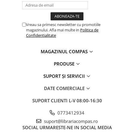
Romane și literatură
Clasici români și universali
Literatură modernă și
Vreau sa primesc newsletter cu promotiile
contemporană
magazinului. Afla mai multe in
Politica de
Thriller și mister
Confidentialitate
Young adult
Science-fiction și fantasy
MAGAZINUL COMPAS
Ficțiune erotică
PRODUSE
Ficțiune mitologică și istorică
Romane de dragoste
SUPORT ȘI SERVICII
Poezie și teatru
DATE COMERCIALE
Romane ilustrate
Dezvoltare personală și non-
SUPORT CLIENTI
L-V 08:00-16:30
ficțiune
Psihologie și dezvoltare personală
0773412934
Biografii și memorii
suport@librariacompas.ro
SOCIAL
URMARESTE-NE IN SOCIAL MEDIA
Parenting și educație