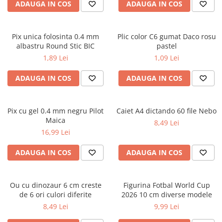
Cutii pentru depozitare
ADAUGA IN COS
ADAUGA IN COS
Caiete școlare și hârtie
Caiete dictando
Pix unica folosinta 0.4 mm
Plic color C6 gumat Daco rosu
Caiete matematică
albastru Round Stic BIC
pastel
Caiete muzică
1,89 Lei
1,09 Lei
Caiete geografie și biologie
ADAUGA IN COS
ADAUGA IN COS
Caiete tip I, II și III
Caiete foi veline
Rezerve pentru caiete
Pix cu gel 0.4 mm negru Pilot
Caiet A4 dictando 60 file Nebo
Vocabulare
Maica
8,49 Lei
Blocuri de desen școlare
16,99 Lei
Hârtie pentru lucru manual
ADAUGA IN COS
ADAUGA IN COS
Accesorii geometrie și matematică
Rigle și Echere
Ou cu dinozaur 6 cm creste
Figurina Fotbal World Cup
Raportoare
de 6 ori culori diferite
2026 10 cm diverse modele
Compasuri
8,49 Lei
9,99 Lei
Truse geometrie