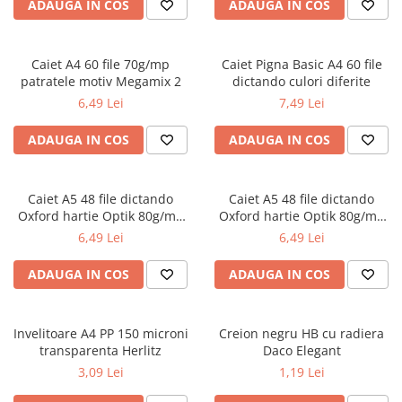
Radiere
ADAUGA IN COS
ADAUGA IN COS
Ascutițori
Corectoare și lipici
Caiet A4 60 file 70g/mp
Caiet Pigna Basic A4 60 file
Mine și rezerve
patratele motiv Megamix 2
dictando culori diferite
Cretă școlară și creativă
6,49 Lei
7,49 Lei
Accesorii școlare
ADAUGA IN COS
ADAUGA IN COS
Coperți caiete si cărți
Etichete școlare
Carnete pentru elevi
Caiet A5 48 file dictando
Caiet A5 48 file dictando
Oxford hartie Optik 80g/mp
Oxford hartie Optik 80g/mp
Lupe și articole educative
motiv Touch Trend
diverse culori
6,49 Lei
6,49 Lei
Foarfece școlare
Globuri pământești
ADAUGA IN COS
ADAUGA IN COS
Cutii sandwich și caserole
Umbrele pentru copii
Invelitoare A4 PP 150 microni
Termosuri
Creion negru HB cu radiera
transparenta Herlitz
Daco Elegant
Pahare și sticle pentru scoală
3,09 Lei
1,19 Lei
Cutii pentru depozitare