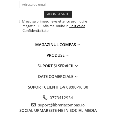
Clasici români și universali
Literatură modernă și
contemporană
Vreau sa primesc newsletter cu promotiile
Thriller și mister
magazinului. Afla mai multe in
Politica de
Young adult
Confidentialitate
Science-fiction și fantasy
Ficțiune erotică
MAGAZINUL COMPAS
Ficțiune mitologică și istorică
PRODUSE
Romane de dragoste
Poezie și teatru
SUPORT ȘI SERVICII
Romane ilustrate
DATE COMERCIALE
Dezvoltare personală și non-
ficțiune
SUPORT CLIENTI
L-V 08:00-16:30
Psihologie și dezvoltare personală
Biografii și memorii
0773412934
Parenting și educație
suport@librariacompas.ro
SOCIAL
URMARESTE-NE IN SOCIAL MEDIA
Sănătate și stil de viață