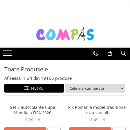
Toate Produsele
Noutăți Librăria Compas
Souvenir România
Rechizite școlare
Instrumente de scris
Pixuri
Toate Produsele
Stilouri școlare
Rollere și finelinere
Afiseaza:
1-
24
din
19166
produse
Markere și textmarkere
FILTRE
Creioane grafice
Creioane mecanice
Set 7 autocolante Cupa
Pix Romania model traditional
Creioane colorate
Mondiala FIFA 2026
rosu sau alb
Creioane cerate
6,99 Lei
8,49 Lei
Carioci