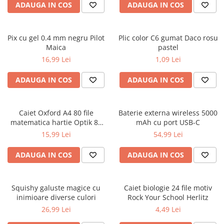
ADAUGA IN COS
ADAUGA IN COS
Ghiozdane și rucsacuri
Ghiozdane școlare
Pix cu gel 0.4 mm negru Pilot
Plic color C6 gumat Daco rosu
Rucsacuri școlare și casual
Maica
pastel
Ghiozdane pentru grădinită
16,99 Lei
1,09 Lei
Trollere pentru copii
ADAUGA IN COS
ADAUGA IN COS
Penare
Penare echipate
Penare neechipate
Caiet Oxford A4 80 file
Baterie externa wireless 5000
Penare tip etui
matematica hartie Optik 80
mAh cu port USB-C
g/mp motiv Teenager
15,99 Lei
54,99 Lei
Acuarele și pensule școlare
Acuarele școlare și Tempera
ADAUGA IN COS
ADAUGA IN COS
Pensule școlare
Pahare și palete pictură
Squishy galuste magice cu
Caiet biologie 24 file motiv
Cărți
inimioare diverse culori
Rock Your School Herlitz
Cărți pentru copii
26,99 Lei
4,49 Lei
Cărți de colorat