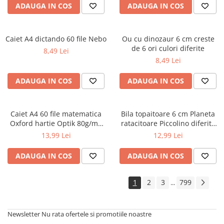
ADAUGA IN COS
ADAUGA IN COS
Cărți ilustrate și interactive
Povești și ficțiune pentru copii
Enciclopedii și atlase pentru copii
Caiet A4 dictando 60 file Nebo
Ou cu dinozaur 6 cm creste
Materiale educaționale
de 6 ori culori diferite
8,49 Lei
Benzi desenate
8,49 Lei
Hobby și activități pentru copii
ADAUGA IN COS
ADAUGA IN COS
Educație și carte școlară
Metoda Montessori
Culegeri și materiale auxiliare
Caiet A4 60 file matematica
Bila topaitoare 6 cm Planeta
Oxford hartie Optik 80g/mp
ratacitoare Piccolino diferite
Caiete de vacanță
motiv Touch Pastel
modele
13,99 Lei
12,99 Lei
Bibliografie școlară
Bibliografie didactică
ADAUGA IN COS
ADAUGA IN COS
Dicționare și gramatici
Pregătire pentru admitere
1
2
3
799
...
Pregătire Evaluare Națională
Pregătire Bacalaureat
Newsletter
Nu rata ofertele si promotiile noastre
Romane și literatură