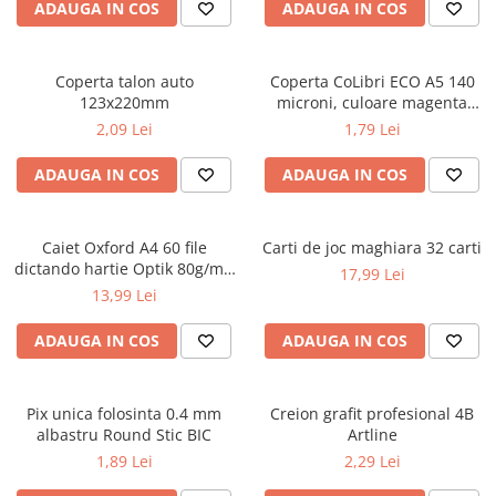
Caiete școlare și hârtie
ADAUGA IN COS
ADAUGA IN COS
Caiete dictando
Caiete matematică
Coperta talon auto
Coperta CoLibri ECO A5 140
Caiete muzică
123x220mm
microni, culoare magenta
Caiete geografie și biologie
opac
2,09 Lei
1,79 Lei
Caiete tip I, II și III
ADAUGA IN COS
ADAUGA IN COS
Caiete foi veline
Rezerve pentru caiete
Vocabulare
Caiet Oxford A4 60 file
Carti de joc maghiara 32 carti
Blocuri de desen școlare
dictando hartie Optik 80g/mp
17,99 Lei
Touch Pastel
Hârtie pentru lucru manual
13,99 Lei
Accesorii geometrie și matematică
ADAUGA IN COS
ADAUGA IN COS
Rigle și Echere
Raportoare
Pix unica folosinta 0.4 mm
Creion grafit profesional 4B
Compasuri
albastru Round Stic BIC
Artline
Truse geometrie
1,89 Lei
2,29 Lei
Socotitori și bețisoare pentru
numărat