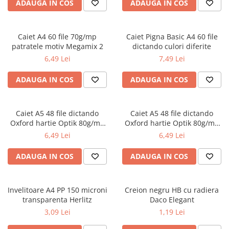
Radiere
ADAUGA IN COS
ADAUGA IN COS
Ascutițori
Corectoare și lipici
Caiet A4 60 file 70g/mp
Caiet Pigna Basic A4 60 file
Mine și rezerve
patratele motiv Megamix 2
dictando culori diferite
Cretă școlară și creativă
6,49 Lei
7,49 Lei
Accesorii școlare
ADAUGA IN COS
ADAUGA IN COS
Coperți caiete si cărți
Etichete școlare
Carnete pentru elevi
Caiet A5 48 file dictando
Caiet A5 48 file dictando
Oxford hartie Optik 80g/mp
Oxford hartie Optik 80g/mp
Lupe și articole educative
motiv Touch Trend
diverse culori
6,49 Lei
6,49 Lei
Foarfece școlare
Globuri pământești
ADAUGA IN COS
ADAUGA IN COS
Cutii sandwich și caserole
Umbrele pentru copii
Invelitoare A4 PP 150 microni
Termosuri
Creion negru HB cu radiera
transparenta Herlitz
Daco Elegant
Pahare și sticle pentru scoală
3,09 Lei
1,19 Lei
Cutii pentru depozitare