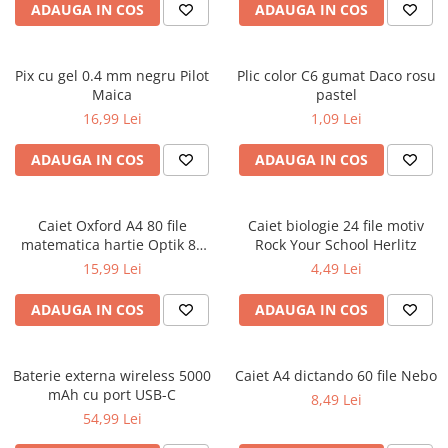
ADAUGA IN COS
ADAUGA IN COS
Ghiozdane și rucsacuri
Ghiozdane școlare
Pix cu gel 0.4 mm negru Pilot
Plic color C6 gumat Daco rosu
Rucsacuri școlare și casual
Maica
pastel
Ghiozdane pentru grădinită
16,99 Lei
1,09 Lei
Trollere pentru copii
ADAUGA IN COS
ADAUGA IN COS
Penare
Penare echipate
Penare neechipate
Caiet Oxford A4 80 file
Caiet biologie 24 file motiv
Penare tip etui
matematica hartie Optik 80
Rock Your School Herlitz
g/mp motiv Teenager
15,99 Lei
4,49 Lei
Acuarele și pensule școlare
Acuarele școlare și Tempera
ADAUGA IN COS
ADAUGA IN COS
Pensule școlare
Pahare și palete pictură
Baterie externa wireless 5000
Caiet A4 dictando 60 file Nebo
Cărți
mAh cu port USB-C
8,49 Lei
Cărți pentru copii
54,99 Lei
Cărți de colorat