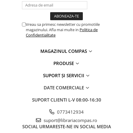
Clasici români și universali
Literatură modernă și
contemporană
Vreau sa primesc newsletter cu promotiile
Thriller și mister
magazinului. Afla mai multe in
Politica de
Young adult
Confidentialitate
Science-fiction și fantasy
Ficțiune erotică
MAGAZINUL COMPAS
Ficțiune mitologică și istorică
PRODUSE
Romane de dragoste
Poezie și teatru
SUPORT ȘI SERVICII
Romane ilustrate
DATE COMERCIALE
Dezvoltare personală și non-
ficțiune
SUPORT CLIENTI
L-V 08:00-16:30
Psihologie și dezvoltare personală
Biografii și memorii
0773412934
Parenting și educație
suport@librariacompas.ro
SOCIAL
URMARESTE-NE IN SOCIAL MEDIA
Sănătate și stil de viață