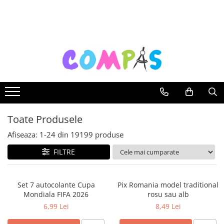
Toate Produsele
Noutăți Librăria Compas
Souvenir România
Rechizite școlare
Instrumente de scris
Pixuri
Toate Produsele
Stilouri școlare
Rollere și finelinere
Afiseaza:
1-
24
din
19199
produse
Markere și textmarkere
FILTRE
Creioane grafice
Creioane mecanice
Set 7 autocolante Cupa
Pix Romania model traditional
Creioane colorate
Mondiala FIFA 2026
rosu sau alb
Creioane cerate
6,99 Lei
8,49 Lei
Carioci