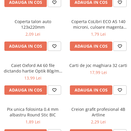
Caiete școlare și hârtie
ADAUGA IN COS
ADAUGA IN COS
Caiete dictando
Caiete matematică
Coperta talon auto
Coperta CoLibri ECO A5 140
Caiete muzică
123x220mm
microni, culoare magenta
Caiete geografie și biologie
opac
2,09 Lei
1,79 Lei
Caiete tip I, II și III
ADAUGA IN COS
ADAUGA IN COS
Caiete foi veline
Rezerve pentru caiete
Vocabulare
Caiet Oxford A4 60 file
Carti de joc maghiara 32 carti
Blocuri de desen școlare
dictando hartie Optik 80g/mp
17,99 Lei
Touch Pastel
Hârtie pentru lucru manual
13,99 Lei
Accesorii geometrie și matematică
ADAUGA IN COS
ADAUGA IN COS
Rigle și Echere
Raportoare
Pix unica folosinta 0.4 mm
Creion grafit profesional 4B
Compasuri
albastru Round Stic BIC
Artline
Truse geometrie
1,89 Lei
2,29 Lei
Socotitori și bețisoare pentru
numărat