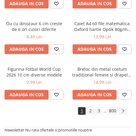
ADAUGA IN COS
ADAUGA IN COS
Cărți ilustrate și interactive
Povești și ficțiune pentru copii
Enciclopedii și atlase pentru copii
Ou cu dinozaur 6 cm creste
Caiet A4 60 file matematica
Materiale educaționale
de 6 ori culori diferite
Oxford hartie Optik 80g/mp
motiv Touch Pastel
Benzi desenate
8,49 Lei
13,99 Lei
Hobby și activități pentru copii
ADAUGA IN COS
ADAUGA IN COS
Educație și carte școlară
Metoda Montessori
Culegeri și materiale auxiliare
Figurina Fotbal World Cup
Breloc din metal costum
2026 10 cm diverse modele
traditional femeie si drapelul
Caiete de vacanță
Romaniei 9 cm
9,99 Lei
14,99 Lei
Bibliografie școlară
Bibliografie didactică
ADAUGA IN COS
ADAUGA IN COS
Dicționare și gramatici
Pregătire pentru admitere
1
2
3
800
...
Pregătire Evaluare Națională
Pregătire Bacalaureat
Newsletter
Nu rata ofertele si promotiile noastre
Romane și literatură