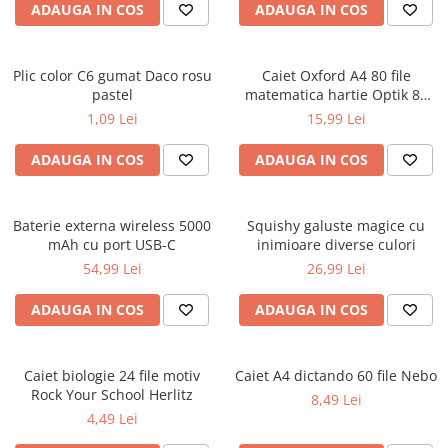
ADAUGA IN COS
ADAUGA IN COS
Ghiozdane și rucsacuri
Ghiozdane școlare
Plic color C6 gumat Daco rosu
Caiet Oxford A4 80 file
Rucsacuri școlare și casual
pastel
matematica hartie Optik 80
Ghiozdane pentru grădinită
g/mp motiv Teenager
1,09 Lei
15,99 Lei
Trollere pentru copii
ADAUGA IN COS
ADAUGA IN COS
Penare
Penare echipate
Penare neechipate
Baterie externa wireless 5000
Squishy galuste magice cu
Penare tip etui
mAh cu port USB-C
inimioare diverse culori
54,99 Lei
26,99 Lei
Acuarele și pensule școlare
Acuarele școlare și Tempera
ADAUGA IN COS
ADAUGA IN COS
Pensule școlare
Pahare și palete pictură
Caiet biologie 24 file motiv
Caiet A4 dictando 60 file Nebo
Cărți
Rock Your School Herlitz
8,49 Lei
Cărți pentru copii
4,49 Lei
Cărți de colorat