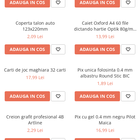
Caiete școlare și hârtie
ADAUGA IN COS
ADAUGA IN COS
Caiete dictando
Caiete matematică
Coperta talon auto
Caiet Oxford A4 60 file
Caiete muzică
123x220mm
dictando hartie Optik 80g/mp
Caiete geografie și biologie
Touch Pastel
2,09 Lei
13,99 Lei
Caiete tip I, II și III
ADAUGA IN COS
ADAUGA IN COS
Caiete foi veline
Rezerve pentru caiete
Vocabulare
Carti de joc maghiara 32 carti
Pix unica folosinta 0.4 mm
Blocuri de desen școlare
albastru Round Stic BIC
17,99 Lei
Hârtie pentru lucru manual
1,89 Lei
Accesorii geometrie și matematică
ADAUGA IN COS
ADAUGA IN COS
Rigle și Echere
Raportoare
Creion grafit profesional 4B
Pix cu gel 0.4 mm negru Pilot
Compasuri
Artline
Maica
Truse geometrie
2,29 Lei
16,99 Lei
Socotitori și bețisoare pentru
numărat