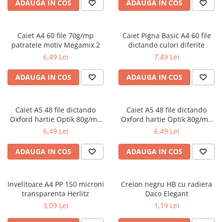
Radiere
ADAUGA IN COS
ADAUGA IN COS
Ascutițori
Corectoare și lipici
Caiet A4 60 file 70g/mp
Caiet Pigna Basic A4 60 file
Mine și rezerve
patratele motiv Megamix 2
dictando culori diferite
Cretă școlară și creativă
6,49 Lei
7,49 Lei
Accesorii școlare
ADAUGA IN COS
ADAUGA IN COS
Coperți caiete si cărți
Etichete școlare
Carnete pentru elevi
Caiet A5 48 file dictando
Caiet A5 48 file dictando
Oxford hartie Optik 80g/mp
Oxford hartie Optik 80g/mp
Lupe și articole educative
motiv Touch Trend
diverse culori
6,49 Lei
6,49 Lei
Foarfece școlare
Globuri pământești
ADAUGA IN COS
ADAUGA IN COS
Cutii sandwich și caserole
Umbrele pentru copii
Invelitoare A4 PP 150 microni
Termosuri
Creion negru HB cu radiera
transparenta Herlitz
Daco Elegant
Pahare și sticle pentru scoală
3,09 Lei
1,19 Lei
Cutii pentru depozitare