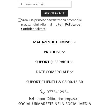
Clasici români și universali
Literatură modernă și
contemporană
Vreau sa primesc newsletter cu promotiile
Thriller și mister
magazinului. Afla mai multe in
Politica de
Young adult
Confidentialitate
Science-fiction și fantasy
Ficțiune erotică
MAGAZINUL COMPAS
Ficțiune mitologică și istorică
PRODUSE
Romane de dragoste
Poezie și teatru
SUPORT ȘI SERVICII
Romane ilustrate
DATE COMERCIALE
Dezvoltare personală și non-
ficțiune
SUPORT CLIENTI
L-V 08:00-16:30
Psihologie și dezvoltare personală
Biografii și memorii
0773412934
Parenting și educație
suport@librariacompas.ro
SOCIAL
URMARESTE-NE IN SOCIAL MEDIA
Sănătate și stil de viață