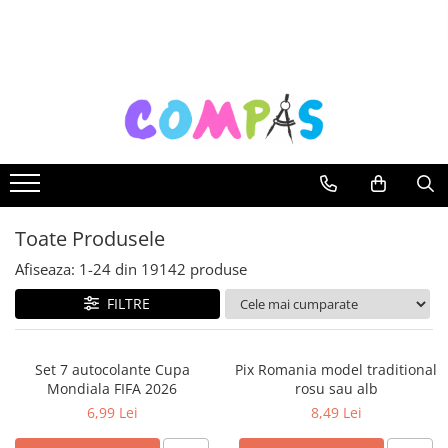
Toate Produsele
Noutăți Librăria Compas
Souvenir România
Rechizite școlare
Instrumente de scris
Pixuri
Toate Produsele
Stilouri școlare
Rollere și finelinere
Afiseaza:
1-
24
din
19142
produse
Markere și textmarkere
FILTRE
Creioane grafice
Creioane mecanice
Set 7 autocolante Cupa
Pix Romania model traditional
Creioane colorate
Mondiala FIFA 2026
rosu sau alb
Creioane cerate
6,99 Lei
8,49 Lei
Carioci