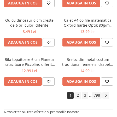
ADAUGA IN COS
ADAUGA IN COS
Cărți ilustrate și interactive
Povești și ficțiune pentru copii
Enciclopedii și atlase pentru copii
Ou cu dinozaur 6 cm creste
Caiet A4 60 file matematica
Materiale educaționale
de 6 ori culori diferite
Oxford hartie Optik 80g/mp
motiv Touch Pastel
Benzi desenate
8,49 Lei
13,99 Lei
Hobby și activități pentru copii
ADAUGA IN COS
ADAUGA IN COS
Educație și carte școlară
Metoda Montessori
Culegeri și materiale auxiliare
Bila topaitoare 6 cm Planeta
Breloc din metal costum
ratacitoare Piccolino diferite
traditional femeie si drapelul
Caiete de vacanță
modele
Romaniei 9 cm
12,99 Lei
14,99 Lei
Bibliografie școlară
Bibliografie didactică
ADAUGA IN COS
ADAUGA IN COS
Dicționare și gramatici
Pregătire pentru admitere
1
2
3
798
...
Pregătire Evaluare Națională
Pregătire Bacalaureat
Newsletter
Nu rata ofertele si promotiile noastre
Romane și literatură