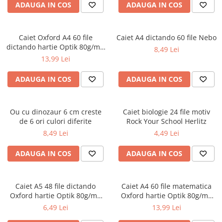
ADAUGA IN COS
ADAUGA IN COS
Ghiozdane pentru grădinită
Trollere pentru copii
Penare
Caiet Oxford A4 60 file
Caiet A4 dictando 60 file Nebo
dictando hartie Optik 80g/mp
8,49 Lei
Penare echipate
Touch Pastel
13,99 Lei
Penare neechipate
Penare tip etui
ADAUGA IN COS
ADAUGA IN COS
Acuarele și pensule școlare
Acuarele școlare și Tempera
Ou cu dinozaur 6 cm creste
Caiet biologie 24 file motiv
Pensule școlare
de 6 ori culori diferite
Rock Your School Herlitz
Pahare și palete pictură
8,49 Lei
4,49 Lei
ADAUGA IN COS
ADAUGA IN COS
Caiet A5 48 file dictando
Caiet A4 60 file matematica
Oxford hartie Optik 80g/mp
Oxford hartie Optik 80g/mp
diverse culori
motiv Touch Pastel
6,49 Lei
13,99 Lei