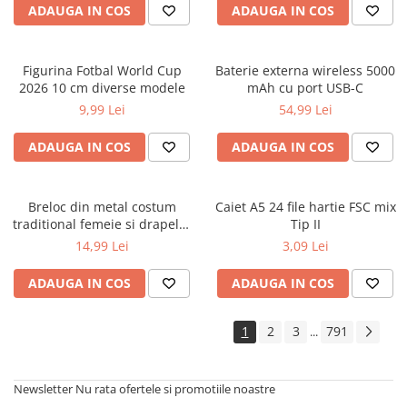
ADAUGA IN COS
ADAUGA IN COS
Figurina Fotbal World Cup
Baterie externa wireless 5000
2026 10 cm diverse modele
mAh cu port USB-C
9,99 Lei
54,99 Lei
ADAUGA IN COS
ADAUGA IN COS
Breloc din metal costum
Caiet A5 24 file hartie FSC mix
traditional femeie si drapelul
Tip II
Romaniei 9 cm
14,99 Lei
3,09 Lei
ADAUGA IN COS
ADAUGA IN COS
1
2
3
791
...
Newsletter
Nu rata ofertele si promotiile noastre