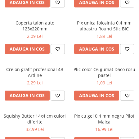
ADAUGA IN COS
ADAUGA IN COS
ficțiune
Avioane de jucărie
Caiete geografie și biologie
Mine și rezerve
Utilaje de jucărie
Psihologie și dezvoltare personală
Caiete tip I, II și III
Creioane grafit și ascuțitori
Masinuțe cu telecomandă
Biografii și memorii
Coperta talon auto
Pix unica folosinta 0.4 mm
Caiete foi veline
Corectoare și radiere
Jucării de pluș
123x220mm
albastru Round Stic BIC
Parenting și educație
Rezerve pentru caiete
Instrumente de scris premium
2,09 Lei
1,89 Lei
Sănătate și stil de viață
Jucării și articole pentru bebeluși
Vocabulare
Pixuri premium
Artă și fotografie
Jucării pentru bebeluși
Blocuri de desen școlare
Stilouri premium
ADAUGA IN COS
ADAUGA IN COS
Ghiduri și hărți
Camera Bebe
Hârtie pentru lucru manual
Seturi de scris premium
Istorie și științe sociale
Figurine
Accesorii geometrie și matematică
Afaceri și economie
Creion grafit profesional 4B
Plic color C6 gumat Daco rosu
Jucării pentru apă și baie
Rigle și Echere
Artline
pastel
Religie și spiritualitate
Raportoare
Jucării din lemn
2,29 Lei
1,09 Lei
Știință și tehnologie
Compasuri
Outdoor
Gastronomie și hobby
ADAUGA IN COS
ADAUGA IN COS
Truse geometrie
Filosofie și eseuri
Roboți
Socotitori și bețisoare pentru
Limbi străine
numărat
Squishy Butter 14x4 cm culori
Pix cu gel 0.4 mm negru Pilot
Dicționare și ghiduri de conversație
Ghiozdane și rucsacuri
diferite
Maica
Literatură în limbi străine
Ghiozdane școlare
32,99 Lei
16,99 Lei
Gramatică și vocabulare
Rucsacuri școlare și casual