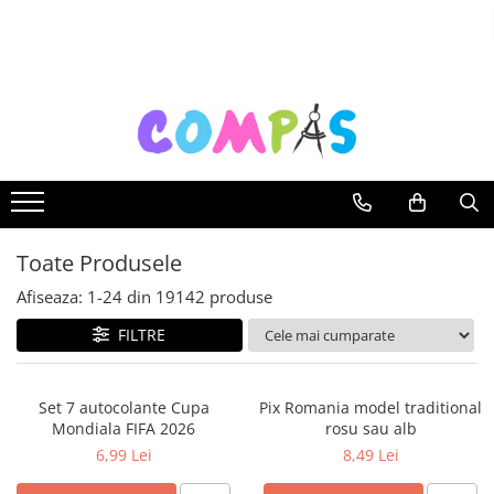
Toate Produsele
Noutăți Librăria Compas
Souvenir România
Rechizite școlare
Instrumente de scris
Pixuri
Toate Produsele
Stilouri școlare
Rollere și finelinere
Afiseaza:
1-
24
din
19142
produse
Markere și textmarkere
FILTRE
Creioane grafice
Creioane mecanice
Set 7 autocolante Cupa
Pix Romania model traditional
Creioane colorate
Mondiala FIFA 2026
rosu sau alb
Creioane cerate
6,99 Lei
8,49 Lei
Carioci