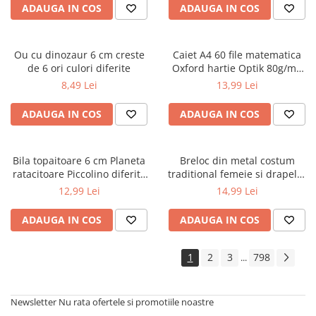
ADAUGA IN COS
ADAUGA IN COS
Cărți ilustrate și interactive
Povești și ficțiune pentru copii
Enciclopedii și atlase pentru copii
Ou cu dinozaur 6 cm creste
Caiet A4 60 file matematica
Materiale educaționale
de 6 ori culori diferite
Oxford hartie Optik 80g/mp
motiv Touch Pastel
Benzi desenate
8,49 Lei
13,99 Lei
Hobby și activități pentru copii
ADAUGA IN COS
ADAUGA IN COS
Educație și carte școlară
Metoda Montessori
Culegeri și materiale auxiliare
Bila topaitoare 6 cm Planeta
Breloc din metal costum
ratacitoare Piccolino diferite
traditional femeie si drapelul
Caiete de vacanță
modele
Romaniei 9 cm
12,99 Lei
14,99 Lei
Bibliografie școlară
Bibliografie didactică
ADAUGA IN COS
ADAUGA IN COS
Dicționare și gramatici
Pregătire pentru admitere
1
2
3
798
...
Pregătire Evaluare Națională
Pregătire Bacalaureat
Newsletter
Nu rata ofertele si promotiile noastre
Romane și literatură