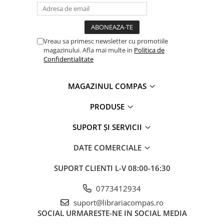
Clasici români și universali
Literatură modernă și
contemporană
Vreau sa primesc newsletter cu promotiile
Thriller și mister
magazinului. Afla mai multe in
Politica de
Young adult
Confidentialitate
Science-fiction și fantasy
Ficțiune erotică
MAGAZINUL COMPAS
Ficțiune mitologică și istorică
PRODUSE
Romane de dragoste
Poezie și teatru
SUPORT ȘI SERVICII
Romane ilustrate
DATE COMERCIALE
Dezvoltare personală și non-
ficțiune
SUPORT CLIENTI
L-V 08:00-16:30
Psihologie și dezvoltare personală
Biografii și memorii
0773412934
Parenting și educație
suport@librariacompas.ro
SOCIAL
URMARESTE-NE IN SOCIAL MEDIA
Sănătate și stil de viață