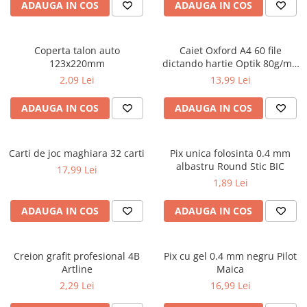
Caiete școlare și hârtie
ADAUGA IN COS
ADAUGA IN COS
Caiete dictando
Caiete matematică
Coperta talon auto
Caiet Oxford A4 60 file
Caiete muzică
123x220mm
dictando hartie Optik 80g/mp
Caiete geografie și biologie
Touch Pastel
2,09 Lei
13,99 Lei
Caiete tip I, II și III
ADAUGA IN COS
ADAUGA IN COS
Caiete foi veline
Rezerve pentru caiete
Vocabulare
Carti de joc maghiara 32 carti
Pix unica folosinta 0.4 mm
Blocuri de desen școlare
albastru Round Stic BIC
17,99 Lei
Hârtie pentru lucru manual
1,89 Lei
Accesorii geometrie și matematică
ADAUGA IN COS
ADAUGA IN COS
Rigle și Echere
Raportoare
Creion grafit profesional 4B
Pix cu gel 0.4 mm negru Pilot
Compasuri
Artline
Maica
Truse geometrie
2,29 Lei
16,99 Lei
Socotitori și bețisoare pentru
numărat