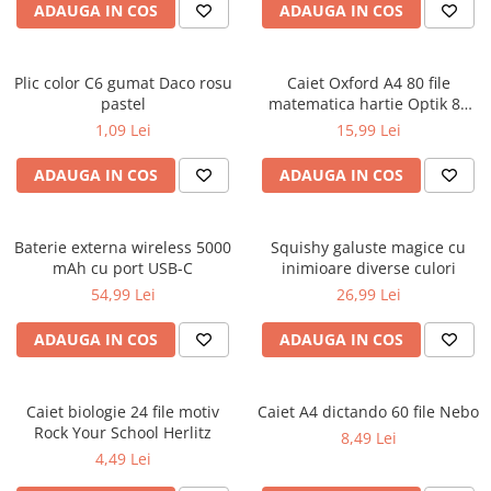
ADAUGA IN COS
ADAUGA IN COS
Ghiozdane și rucsacuri
Ghiozdane școlare
Plic color C6 gumat Daco rosu
Caiet Oxford A4 80 file
Rucsacuri școlare și casual
pastel
matematica hartie Optik 80
Ghiozdane pentru grădinită
g/mp motiv Teenager
1,09 Lei
15,99 Lei
Trollere pentru copii
ADAUGA IN COS
ADAUGA IN COS
Penare
Penare echipate
Penare neechipate
Baterie externa wireless 5000
Squishy galuste magice cu
Penare tip etui
mAh cu port USB-C
inimioare diverse culori
54,99 Lei
26,99 Lei
Acuarele și pensule școlare
Acuarele școlare și Tempera
ADAUGA IN COS
ADAUGA IN COS
Pensule școlare
Pahare și palete pictură
Caiet biologie 24 file motiv
Caiet A4 dictando 60 file Nebo
Cărți
Rock Your School Herlitz
8,49 Lei
Cărți pentru copii
4,49 Lei
Cărți de colorat