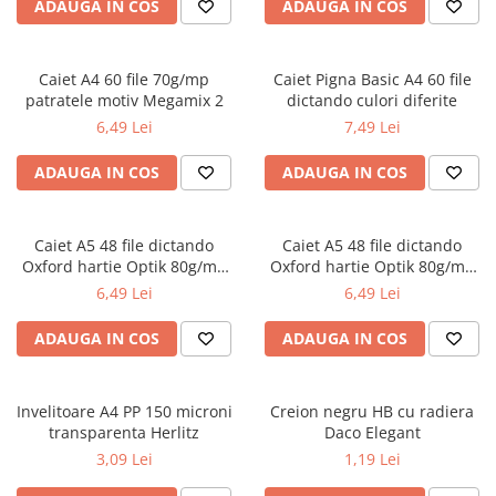
Radiere
ADAUGA IN COS
ADAUGA IN COS
Ascutițori
Corectoare și lipici
Caiet A4 60 file 70g/mp
Caiet Pigna Basic A4 60 file
Mine și rezerve
patratele motiv Megamix 2
dictando culori diferite
Cretă școlară și creativă
6,49 Lei
7,49 Lei
Accesorii școlare
ADAUGA IN COS
ADAUGA IN COS
Coperți caiete si cărți
Etichete școlare
Carnete pentru elevi
Caiet A5 48 file dictando
Caiet A5 48 file dictando
Oxford hartie Optik 80g/mp
Oxford hartie Optik 80g/mp
Lupe și articole educative
motiv Touch Trend
diverse culori
6,49 Lei
6,49 Lei
Foarfece școlare
Globuri pământești
ADAUGA IN COS
ADAUGA IN COS
Cutii sandwich și caserole
Umbrele pentru copii
Invelitoare A4 PP 150 microni
Termosuri
Creion negru HB cu radiera
transparenta Herlitz
Daco Elegant
Pahare și sticle pentru scoală
3,09 Lei
1,19 Lei
Cutii pentru depozitare