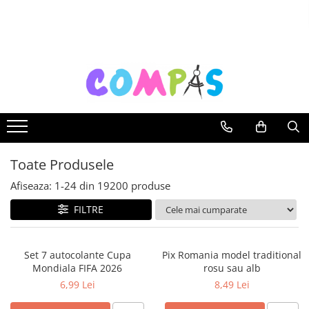
Toate Produsele
Noutăți Librăria Compas
Souvenir România
Rechizite școlare
Instrumente de scris
Pixuri
Toate Produsele
Stilouri școlare
Rollere și finelinere
Afiseaza:
1-
24
din
19200
produse
Markere și textmarkere
FILTRE
Creioane grafice
Creioane mecanice
Set 7 autocolante Cupa
Pix Romania model traditional
Creioane colorate
Mondiala FIFA 2026
rosu sau alb
Creioane cerate
6,99 Lei
8,49 Lei
Carioci