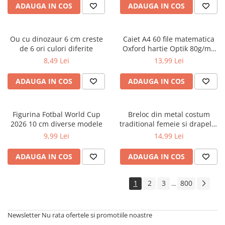
ADAUGA IN COS
ADAUGA IN COS
Cărți ilustrate și interactive
Povești și ficțiune pentru copii
Enciclopedii și atlase pentru copii
Ou cu dinozaur 6 cm creste
Caiet A4 60 file matematica
Materiale educaționale
de 6 ori culori diferite
Oxford hartie Optik 80g/mp
motiv Touch Pastel
Benzi desenate
8,49 Lei
13,99 Lei
Hobby și activități pentru copii
ADAUGA IN COS
ADAUGA IN COS
Educație și carte școlară
Metoda Montessori
Culegeri și materiale auxiliare
Figurina Fotbal World Cup
Breloc din metal costum
2026 10 cm diverse modele
traditional femeie si drapelul
Caiete de vacanță
Romaniei 9 cm
9,99 Lei
14,99 Lei
Bibliografie școlară
Bibliografie didactică
ADAUGA IN COS
ADAUGA IN COS
Dicționare și gramatici
Pregătire pentru admitere
1
2
3
800
...
Pregătire Evaluare Națională
Pregătire Bacalaureat
Newsletter
Nu rata ofertele si promotiile noastre
Romane și literatură