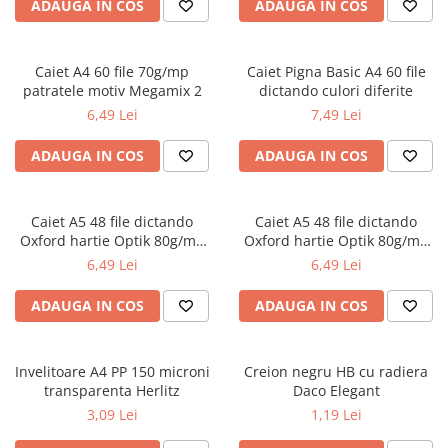
Radiere
ADAUGA IN COS
ADAUGA IN COS
Ascutițori
Corectoare și lipici
Caiet A4 60 file 70g/mp
Caiet Pigna Basic A4 60 file
Mine și rezerve
patratele motiv Megamix 2
dictando culori diferite
Cretă școlară și creativă
6,49 Lei
7,49 Lei
Accesorii școlare
ADAUGA IN COS
ADAUGA IN COS
Coperți caiete si cărți
Etichete școlare
Carnete pentru elevi
Caiet A5 48 file dictando
Caiet A5 48 file dictando
Oxford hartie Optik 80g/mp
Oxford hartie Optik 80g/mp
Lupe și articole educative
motiv Touch Trend
diverse culori
6,49 Lei
6,49 Lei
Foarfece școlare
Globuri pământești
ADAUGA IN COS
ADAUGA IN COS
Cutii sandwich și caserole
Umbrele pentru copii
Invelitoare A4 PP 150 microni
Termosuri
Creion negru HB cu radiera
transparenta Herlitz
Daco Elegant
Pahare și sticle pentru scoală
3,09 Lei
1,19 Lei
Cutii pentru depozitare