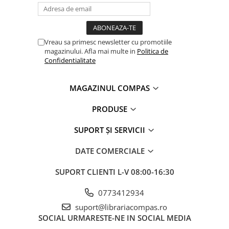
Clasici români și universali
Literatură modernă și
contemporană
Vreau sa primesc newsletter cu promotiile
Thriller și mister
magazinului. Afla mai multe in
Politica de
Young adult
Confidentialitate
Science-fiction și fantasy
Ficțiune erotică
MAGAZINUL COMPAS
Ficțiune mitologică și istorică
PRODUSE
Romane de dragoste
Poezie și teatru
SUPORT ȘI SERVICII
Romane ilustrate
DATE COMERCIALE
Dezvoltare personală și non-
ficțiune
SUPORT CLIENTI
L-V 08:00-16:30
Psihologie și dezvoltare personală
Biografii și memorii
0773412934
Parenting și educație
suport@librariacompas.ro
SOCIAL
URMARESTE-NE IN SOCIAL MEDIA
Sănătate și stil de viață