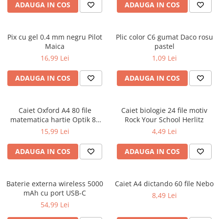
ADAUGA IN COS
ADAUGA IN COS
Ghiozdane și rucsacuri
Ghiozdane școlare
Pix cu gel 0.4 mm negru Pilot
Plic color C6 gumat Daco rosu
Rucsacuri școlare și casual
Maica
pastel
Ghiozdane pentru grădinită
16,99 Lei
1,09 Lei
Trollere pentru copii
ADAUGA IN COS
ADAUGA IN COS
Penare
Penare echipate
Penare neechipate
Caiet Oxford A4 80 file
Caiet biologie 24 file motiv
Penare tip etui
matematica hartie Optik 80
Rock Your School Herlitz
g/mp motiv Teenager
15,99 Lei
4,49 Lei
Acuarele și pensule școlare
Acuarele școlare și Tempera
ADAUGA IN COS
ADAUGA IN COS
Pensule școlare
Pahare și palete pictură
Baterie externa wireless 5000
Caiet A4 dictando 60 file Nebo
Cărți
mAh cu port USB-C
8,49 Lei
Cărți pentru copii
54,99 Lei
Cărți de colorat