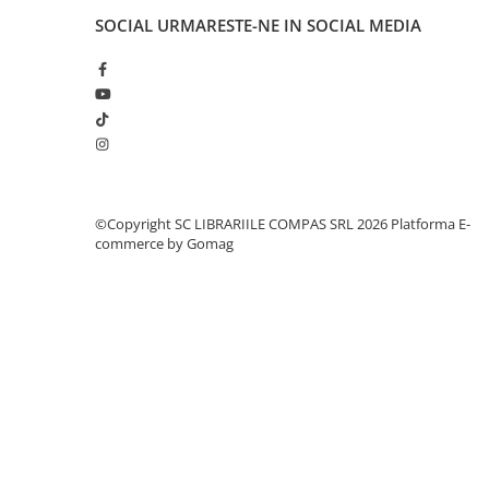
Cărți ilustrate și interactive
SOCIAL
URMARESTE-NE IN SOCIAL MEDIA
Povești și ficțiune pentru copii
Enciclopedii și atlase pentru copii
Materiale educaționale
Benzi desenate
Hobby și activități pentru copii
Educație și carte școlară
Metoda Montessori
©Copyright SC LIBRARIILE COMPAS SRL 2026
Platforma E-
commerce by Gomag
Culegeri și materiale auxiliare
Caiete de vacanță
Bibliografie școlară
Bibliografie didactică
Dicționare și gramatici
Pregătire pentru admitere
Pregătire Evaluare Națională
Pregătire Bacalaureat
Romane și literatură