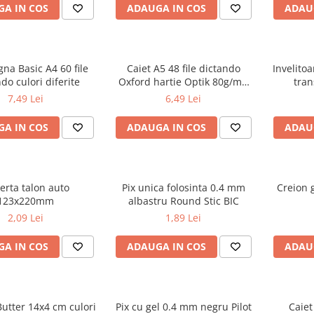
A IN COS
ADAUGA IN COS
ADAU
gna Basic A4 60 file
Caiet A5 48 file dictando
Invelito
do culori diferite
Oxford hartie Optik 80g/mp
tran
motiv Touch Trend
7,49 Lei
6,49 Lei
A IN COS
ADAUGA IN COS
ADAU
erta talon auto
Pix unica folosinta 0.4 mm
Creion g
123x220mm
albastru Round Stic BIC
2,09 Lei
1,89 Lei
A IN COS
ADAUGA IN COS
ADAU
utter 14x4 cm culori
Pix cu gel 0.4 mm negru Pilot
Caiet