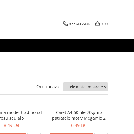
0773412934
0,00
Ordoneaza:
nia model traditional
Caiet A4 60 file 70g/mp
rosu sau alb
patratele motiv Megamix 2
8,49 Lei
6,49 Lei