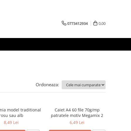
0773412934
0,00
Ordoneaza:
nia model traditional
Caiet A4 60 file 70g/mp
rosu sau alb
patratele motiv Megamix 2
8,49 Lei
6,49 Lei