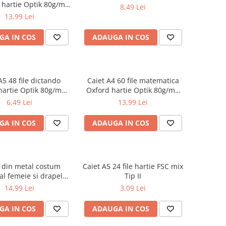
 hartie Optik 80g/mp
8,49 Lei
Touch Pastel
13,99 Lei
GA IN COS
ADAUGA IN COS
A5 48 file dictando
Caiet A4 60 file matematica
hartie Optik 80g/mp
Oxford hartie Optik 80g/mp
iverse culori
motiv Touch Pastel
6,49 Lei
13,99 Lei
GA IN COS
ADAUGA IN COS
 din metal costum
Caiet A5 24 file hartie FSC mix
al femeie si drapelul
Tip II
omaniei 9 cm
14,99 Lei
3,09 Lei
GA IN COS
ADAUGA IN COS