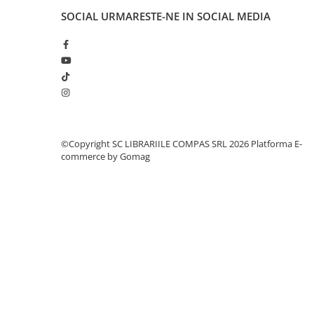
Cărți ilustrate și interactive
SOCIAL
URMARESTE-NE IN SOCIAL MEDIA
Povești și ficțiune pentru copii
Enciclopedii și atlase pentru copii
Materiale educaționale
Benzi desenate
Hobby și activități pentru copii
Educație și carte școlară
Metoda Montessori
©Copyright SC LIBRARIILE COMPAS SRL 2026
Platforma E-
commerce by Gomag
Culegeri și materiale auxiliare
Caiete de vacanță
Bibliografie școlară
Bibliografie didactică
Dicționare și gramatici
Pregătire pentru admitere
Pregătire Evaluare Națională
Pregătire Bacalaureat
Romane și literatură