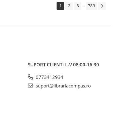
1
2
3
789
...
SUPORT CLIENTI
L-V 08:00-16:30
0773412934
suport@librariacompas.ro