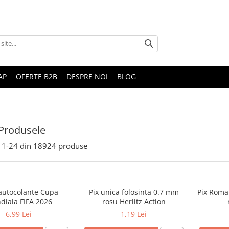
AP
OFERTE B2B
DESPRE NOI
BLOG
Produsele
1-
24
din
18924
produse
 autocolante Cupa
Pix unica folosinta 0.7 mm
Pix Roma
diala FIFA 2026
rosu Herlitz Action
6,99 Lei
1,19 Lei