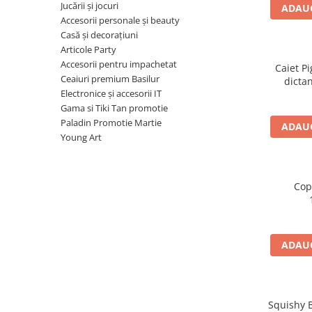
Radiere
Jucării și jocuri
ADAUG
Ascutițori
Accesorii personale și beauty
Casă și decorațiuni
Corectoare și lipici
Articole Party
Mine și rezerve
Accesorii pentru impachetat
Caiet Pi
Cretă școlară și creativă
Ceaiuri premium Basilur
dictan
Accesorii școlare
Electronice și accesorii IT
Gama si Tiki Tan promotie
Coperți caiete si cărți
Paladin Promotie Martie
ADAUG
Etichete școlare
Young Art
Carnete pentru elevi
Lupe și articole educative
Foarfece școlare
Cop
Globuri pământești
Cutii sandwich și caserole
Umbrele pentru copii
ADAUG
Termosuri
Pahare și sticle pentru scoală
Cutii pentru depozitare
Squishy B