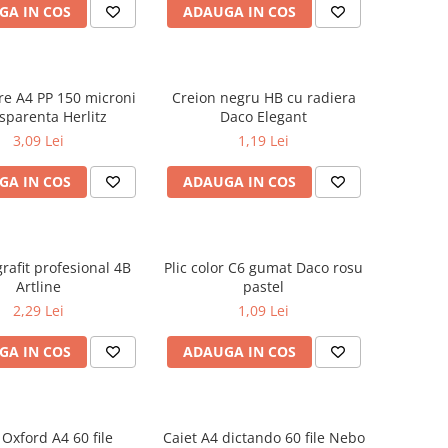
GA IN COS
ADAUGA IN COS
are A4 PP 150 microni
Creion negru HB cu radiera
sparenta Herlitz
Daco Elegant
3,09 Lei
1,19 Lei
GA IN COS
ADAUGA IN COS
rafit profesional 4B
Plic color C6 gumat Daco rosu
Artline
pastel
2,29 Lei
1,09 Lei
GA IN COS
ADAUGA IN COS
 Oxford A4 60 file
Caiet A4 dictando 60 file Nebo