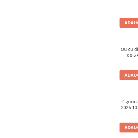
Caiete școlare și hârtie
Caiete dictando
Caiete matematică
ADAUG
Caiete muzică
Caiete geografie și biologie
Caiete tip I, II și III
Ou cu d
Caiete foi veline
de 6 o
Rezerve pentru caiete
Vocabulare
Blocuri de desen școlare
ADAUG
Hârtie pentru lucru manual
Accesorii geometrie și matematică
Rigle și Echere
Figurin
2026 10
Raportoare
Compasuri
Truse geometrie
ADAUG
Socotitori și bețisoare pentru
numărat