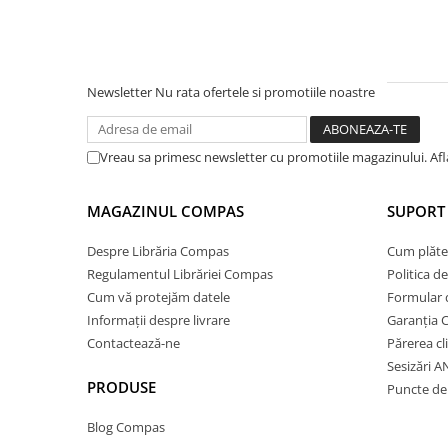
Ghiozdane și rucsacuri
Ghiozdane școlare
Rucsacuri școlare și casual
Newsletter
Nu rata ofertele si promotiile noastre
Ghiozdane pentru grădinită
Trollere pentru copii
Vreau sa primesc newsletter cu promotiile magazinului. Af
Penare
Penare echipate
MAGAZINUL COMPAS
SUPORT 
Penare neechipate
Penare tip etui
Despre Librăria Compas
Cum plăte
Acuarele și pensule școlare
Regulamentul Librăriei Compas
Politica d
Cum vă protejăm datele
Formular 
Acuarele școlare și Tempera
Informații despre livrare
Garanția 
Pensule școlare
Contactează-ne
Părerea cl
Pahare și palete pictură
Sesizări 
Cărți
PRODUSE
Puncte de 
Cărți pentru copii
Blog Compas
Cărți de colorat