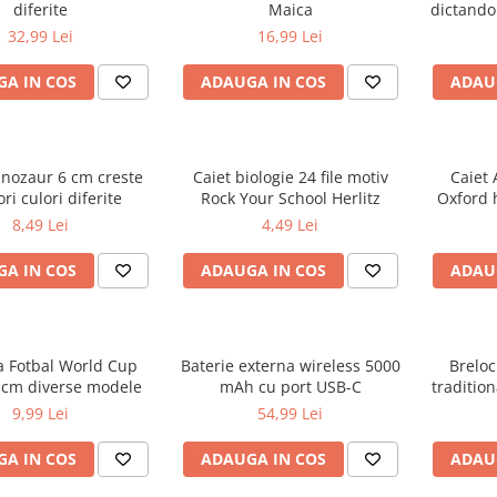
diferite
Maica
dictando
32,99 Lei
16,99 Lei
A IN COS
ADAUGA IN COS
ADAU
inozaur 6 cm creste
Caiet biologie 24 file motiv
Caiet 
ri culori diferite
Rock Your School Herlitz
Oxford 
d
8,49 Lei
4,49 Lei
A IN COS
ADAUGA IN COS
ADAU
a Fotbal World Cup
Baterie externa wireless 5000
Breloc
 cm diverse modele
mAh cu port USB-C
tradition
R
9,99 Lei
54,99 Lei
A IN COS
ADAUGA IN COS
ADAU