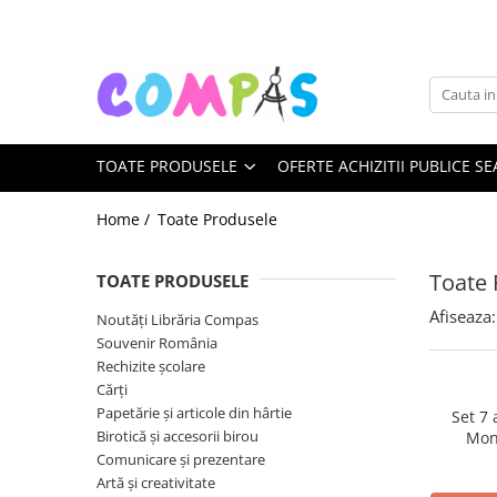
Toate Produsele
Noutăți Librăria Compas
Souvenir România
TOATE PRODUSELE
OFERTE ACHIZITII PUBLICE SE
Rechizite școlare
Instrumente de scris
Home /
Toate Produsele
Pixuri
Stilouri școlare
Toate 
TOATE PRODUSELE
Rollere și finelinere
Afiseaza:
Noutăți Librăria Compas
Markere și textmarkere
Souvenir România
Creioane grafice
Rechizite școlare
Creioane mecanice
Cărți
Creioane colorate
Papetărie și articole din hârtie
Set 7
Birotică și accesorii birou
Mon
Creioane cerate
Comunicare și prezentare
Carioci
Artă și creativitate