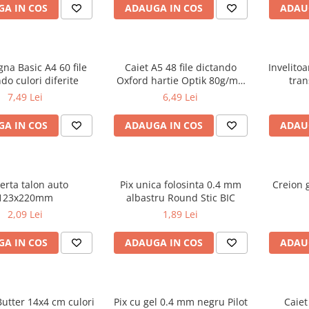
A IN COS
ADAUGA IN COS
ADAU
gna Basic A4 60 file
Caiet A5 48 file dictando
Invelito
do culori diferite
Oxford hartie Optik 80g/mp
tran
motiv Touch Trend
7,49 Lei
6,49 Lei
A IN COS
ADAUGA IN COS
ADAU
erta talon auto
Pix unica folosinta 0.4 mm
Creion g
123x220mm
albastru Round Stic BIC
2,09 Lei
1,89 Lei
A IN COS
ADAUGA IN COS
ADAU
utter 14x4 cm culori
Pix cu gel 0.4 mm negru Pilot
Caiet