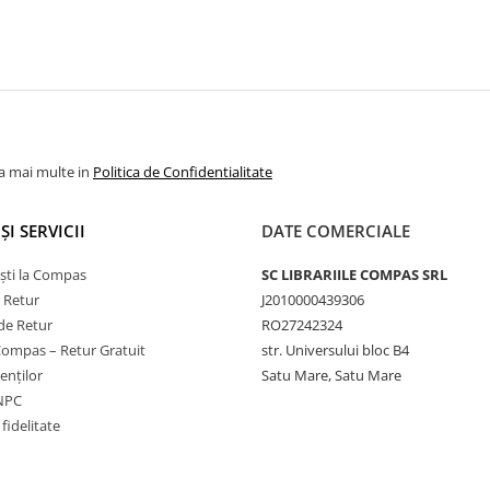
la mai multe in
Politica de Confidentialitate
ȘI SERVICII
DATE COMERCIALE
ști la Compas
SC LIBRARIILE COMPAS SRL
e Retur
J2010000439306
de Retur
RO27242324
Compas – Retur Gratuit
str. Universului bloc B4
ienților
Satu Mare, Satu Mare
ANPC
fidelitate