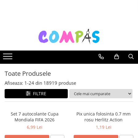
Toate Produsele
Noutăți Librăria Compas
Souvenir România
Rechizite școlare
Instrumente de scris
Pixuri
Toate Produsele
Stilouri școlare
Rollere și finelinere
Afiseaza:
1-
24
din
18919
produse
Markere și textmarkere
FILTRE
Creioane grafice
Creioane mecanice
Set 7 autocolante Cupa
Pix unica folosinta 0.7 mm
Creioane colorate
Mondiala FIFA 2026
rosu Herlitz Action
Creioane cerate
6,99 Lei
1,19 Lei
Carioci