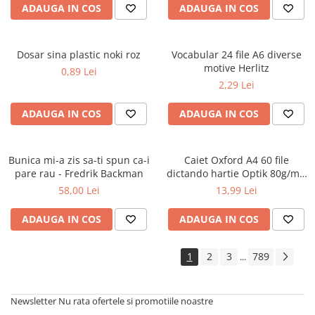
ADAUGA IN COS
ADAUGA IN COS
Cărți ilustrate și interactive
Povești și ficțiune pentru copii
Enciclopedii și atlase pentru copii
Dosar sina plastic noki roz
Vocabular 24 file A6 diverse
Materiale educaționale
motive Herlitz
0,89 Lei
Benzi desenate
2,29 Lei
Hobby și activități pentru copii
ADAUGA IN COS
ADAUGA IN COS
Educație și carte școlară
Metoda Montessori
Culegeri și materiale auxiliare
Bunica mi-a zis sa-ti spun ca-i
Caiet Oxford A4 60 file
pare rau - Fredrik Backman
dictando hartie Optik 80g/mp
Caiete de vacanță
Touch Pastel
58,00 Lei
13,99 Lei
Bibliografie școlară
Bibliografie didactică
ADAUGA IN COS
ADAUGA IN COS
Dicționare și gramatici
Pregătire pentru admitere
1
2
3
789
...
Pregătire Evaluare Națională
Pregătire Bacalaureat
Newsletter
Nu rata ofertele si promotiile noastre
Romane și literatură