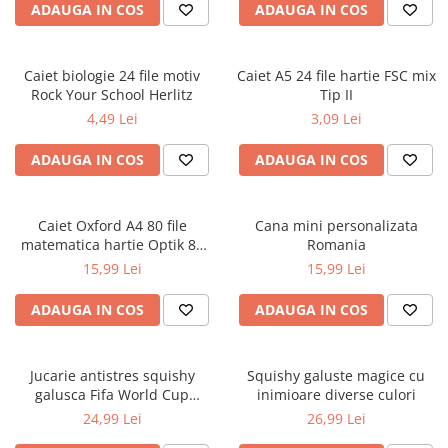
ADAUGA IN COS
ADAUGA IN COS
Ghiozdane și rucsacuri
Ghiozdane școlare
Caiet biologie 24 file motiv
Caiet A5 24 file hartie FSC mix
Rucsacuri școlare și casual
Rock Your School Herlitz
Tip II
Ghiozdane pentru grădinită
4,49 Lei
3,09 Lei
Trollere pentru copii
ADAUGA IN COS
ADAUGA IN COS
Penare
Penare echipate
Penare neechipate
Caiet Oxford A4 80 file
Cana mini personalizata
Penare tip etui
matematica hartie Optik 80
Romania
g/mp motiv Teenager
15,99 Lei
15,99 Lei
Acuarele și pensule școlare
Acuarele școlare și Tempera
ADAUGA IN COS
ADAUGA IN COS
Pensule școlare
Pahare și palete pictură
Jucarie antistres squishy
Squishy galuste magice cu
Cărți
galusca Fifa World Cup
inimioare diverse culori
Cărți pentru copii
Edition
24,99 Lei
26,99 Lei
Cărți de colorat