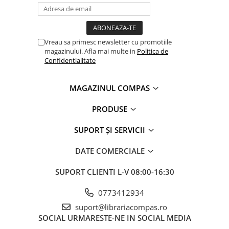
Clasici români și universali
Literatură modernă și
contemporană
Vreau sa primesc newsletter cu promotiile
Thriller și mister
magazinului. Afla mai multe in
Politica de
Young adult
Confidentialitate
Science-fiction și fantasy
Ficțiune erotică
MAGAZINUL COMPAS
Ficțiune mitologică și istorică
PRODUSE
Romane de dragoste
Poezie și teatru
SUPORT ȘI SERVICII
Romane ilustrate
DATE COMERCIALE
Dezvoltare personală și non-
ficțiune
SUPORT CLIENTI
L-V 08:00-16:30
Psihologie și dezvoltare personală
Biografii și memorii
0773412934
Parenting și educație
suport@librariacompas.ro
SOCIAL
URMARESTE-NE IN SOCIAL MEDIA
Sănătate și stil de viață