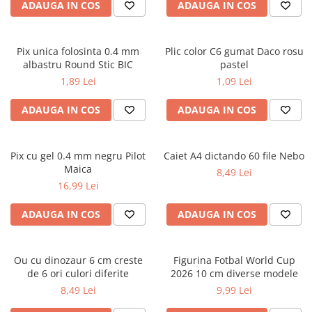
Caiete școlare și hârtie
ADAUGA IN COS
ADAUGA IN COS
Caiete dictando
Caiete matematică
Pix unica folosinta 0.4 mm
Plic color C6 gumat Daco rosu
Caiete muzică
albastru Round Stic BIC
pastel
Caiete geografie și biologie
1,89 Lei
1,09 Lei
Caiete tip I, II și III
ADAUGA IN COS
ADAUGA IN COS
Caiete foi veline
Rezerve pentru caiete
Vocabulare
Pix cu gel 0.4 mm negru Pilot
Caiet A4 dictando 60 file Nebo
Blocuri de desen școlare
Maica
8,49 Lei
Hârtie pentru lucru manual
16,99 Lei
Accesorii geometrie și matematică
ADAUGA IN COS
ADAUGA IN COS
Rigle și Echere
Raportoare
Ou cu dinozaur 6 cm creste
Figurina Fotbal World Cup
Compasuri
de 6 ori culori diferite
2026 10 cm diverse modele
Truse geometrie
8,49 Lei
9,99 Lei
Socotitori și bețisoare pentru
numărat