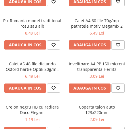
Radiere
ADAUGA IN COS
ADAUGA IN COS
Ascutițori
Corectoare și lipici
Pix Romania model traditional
Caiet A4 60 file 70g/mp
Mine și rezerve
rosu sau alb
patratele motiv Megamix 2
Cretă școlară și creativă
8,49 Lei
6,49 Lei
Accesorii școlare
ADAUGA IN COS
ADAUGA IN COS
Coperți caiete si cărți
Etichete școlare
Carnete pentru elevi
Caiet A5 48 file dictando
Invelitoare A4 PP 150 microni
Oxford hartie Optik 80g/mp
transparenta Herlitz
Lupe și articole educative
motiv Touch Trend
6,49 Lei
3,09 Lei
Foarfece școlare
Globuri pământești
ADAUGA IN COS
ADAUGA IN COS
Cutii sandwich și caserole
Umbrele pentru copii
Termosuri
Creion negru HB cu radiera
Coperta talon auto
Daco Elegant
123x220mm
Pahare și sticle pentru scoală
1,19 Lei
2,09 Lei
Cutii pentru depozitare