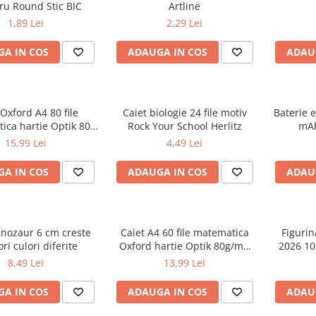
ru Round Stic BIC
Artline
1,89 Lei
2,29 Lei
A IN COS
ADAUGA IN COS
ADAU
 Oxford A4 80 file
Caiet biologie 24 file motiv
Baterie 
ica hartie Optik 80
Rock Your School Herlitz
mAh
 motiv Teenager
15,99 Lei
4,49 Lei
A IN COS
ADAUGA IN COS
ADAU
inozaur 6 cm creste
Caiet A4 60 file matematica
Figurin
ri culori diferite
Oxford hartie Optik 80g/mp
2026 10
motiv Touch Pastel
8,49 Lei
13,99 Lei
A IN COS
ADAUGA IN COS
ADAU