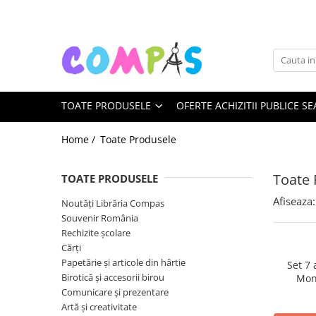
Toate Produsele
Noutăți Librăria Compas
Souvenir România
TOATE PRODUSELE
OFERTE ACHIZITII PUBLICE SE
Rechizite școlare
Instrumente de scris
Home /
Toate Produsele
Pixuri
Stilouri școlare
Toate 
TOATE PRODUSELE
Rollere și finelinere
Afiseaza:
Noutăți Librăria Compas
Markere și textmarkere
Souvenir România
Creioane grafice
Rechizite școlare
Creioane mecanice
Cărți
Creioane colorate
Papetărie și articole din hârtie
Set 7
Birotică și accesorii birou
Mon
Creioane cerate
Comunicare și prezentare
Carioci
Artă și creativitate