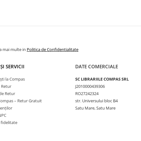
la mai multe in
Politica de Confidentialitate
ȘI SERVICII
DATE COMERCIALE
ști la Compas
SC LIBRARIILE COMPAS SRL
e Retur
J2010000439306
de Retur
RO27242324
Compas – Retur Gratuit
str. Universului bloc B4
ienților
Satu Mare, Satu Mare
ANPC
fidelitate