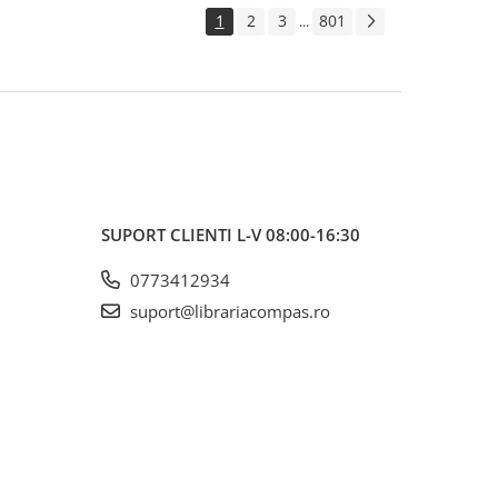
1
2
3
801
...
SUPORT CLIENTI
L-V 08:00-16:30
0773412934
suport@librariacompas.ro