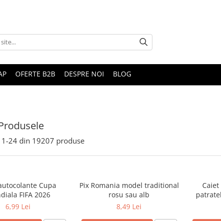
AP
OFERTE B2B
DESPRE NOI
BLOG
Produsele
1-
24
din
19207
produse
 autocolante Cupa
Pix Romania model traditional
Caiet
diala FIFA 2026
rosu sau alb
patrate
6,99 Lei
8,49 Lei