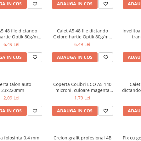
A IN COS
ADAUGA IN COS
ADAU
A5 48 file dictando
Caiet A5 48 file dictando
Invelito
hartie Optik 80g/mp
Oxford hartie Optik 80g/mp
tran
iv Touch Trend
diverse culori
6,49 Lei
6,49 Lei
A IN COS
ADAUGA IN COS
ADAU
erta talon auto
Coperta CoLibri ECO A5 140
Caiet
123x220mm
microni, culoare magenta
dictando
opac
2,09 Lei
1,79 Lei
A IN COS
ADAUGA IN COS
ADAU
ca folosinta 0.4 mm
Creion grafit profesional 4B
Pix cu g