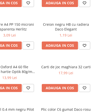
GA IN COS
ADAUGA IN COS
are A4 PP 150 microni
Creion negru HB cu radiera
sparenta Herlitz
Daco Elegant
3,09 Lei
1,19 Lei
GA IN COS
ADAUGA IN COS
 Oxford A4 60 file
Carti de joc maghiara 32 carti
 hartie Optik 80g/mp
17,99 Lei
Touch Pastel
13,99 Lei
GA IN COS
ADAUGA IN COS
el 0.4 mm negru Pilot
Plic color C6 gumat Daco rosu