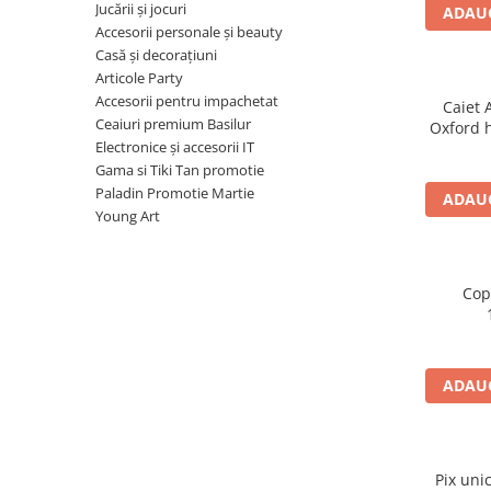
Radiere
Jucării și jocuri
ADAUG
Ascutițori
Accesorii personale și beauty
Casă și decorațiuni
Corectoare și lipici
Articole Party
Mine și rezerve
Accesorii pentru impachetat
Caiet 
Cretă școlară și creativă
Ceaiuri premium Basilur
Oxford 
Accesorii școlare
Electronice și accesorii IT
mot
Gama si Tiki Tan promotie
Coperți caiete si cărți
Paladin Promotie Martie
ADAUG
Etichete școlare
Young Art
Carnete pentru elevi
Lupe și articole educative
Foarfece școlare
Cop
Globuri pământești
Cutii sandwich și caserole
Umbrele pentru copii
ADAUG
Termosuri
Pahare și sticle pentru scoală
Cutii pentru depozitare
Pix uni