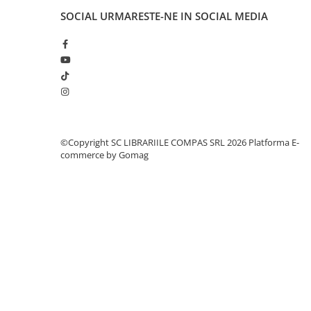
Cărți ilustrate și interactive
SOCIAL
URMARESTE-NE IN SOCIAL MEDIA
Povești și ficțiune pentru copii
Enciclopedii și atlase pentru copii
Materiale educaționale
Benzi desenate
Hobby și activități pentru copii
Educație și carte școlară
Metoda Montessori
©Copyright SC LIBRARIILE COMPAS SRL 2026
Platforma E-
commerce by Gomag
Culegeri și materiale auxiliare
Caiete de vacanță
Bibliografie școlară
Bibliografie didactică
Dicționare și gramatici
Pregătire pentru admitere
Pregătire Evaluare Națională
Pregătire Bacalaureat
Romane și literatură