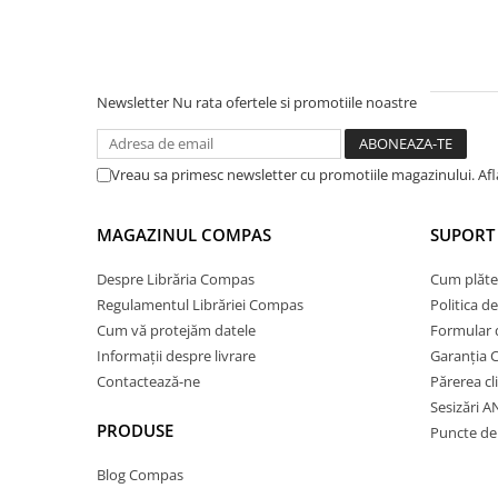
Ghiozdane și rucsacuri
Ghiozdane școlare
Rucsacuri școlare și casual
Newsletter
Nu rata ofertele si promotiile noastre
Ghiozdane pentru grădinită
Trollere pentru copii
Vreau sa primesc newsletter cu promotiile magazinului. Af
Penare
Penare echipate
MAGAZINUL COMPAS
SUPORT 
Penare neechipate
Penare tip etui
Despre Librăria Compas
Cum plăte
Acuarele și pensule școlare
Regulamentul Librăriei Compas
Politica d
Cum vă protejăm datele
Formular 
Acuarele școlare și Tempera
Informații despre livrare
Garanția 
Pensule școlare
Contactează-ne
Părerea cl
Pahare și palete pictură
Sesizări 
Cărți
PRODUSE
Puncte de 
Cărți pentru copii
Blog Compas
Cărți de colorat