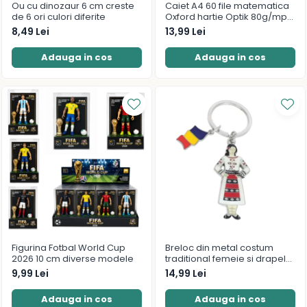
Ou cu dinozaur 6 cm creste
Caiet A4 60 file matematica
de 6 ori culori diferite
Oxford hartie Optik 80g/mp
motiv Touch Pastel
8,49 Lei
13,99 Lei
Adauga in cos
Adauga in cos
Figurina Fotbal World Cup
Breloc din metal costum
2026 10 cm diverse modele
traditional femeie si drapelul
Romaniei 9 cm
9,99 Lei
14,99 Lei
Adauga in cos
Adauga in cos