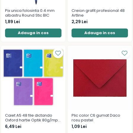
Pix unica folosinta 0.4 mm
Creion grafit profesional 4B
albastru Round Stic BIC
Artline
1,89 Lei
2,29 Lei
Adauga in cos
Adauga in cos
Caiet A5 48 file dictando
Plic color C6 gumat Daco
Oxford hartie Optik 80g/mp
rosu pastel
diverse culori
6,49 Lei
1,09 Lei