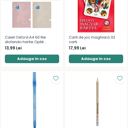
Caiet Oxford A4 60 file
Carti de joc maghiara 32
dictando hartie Optik
carti
80g/mp Touch Pastel
13,99 Lei
17,99 Lei
Adauga in cos
Adauga in cos