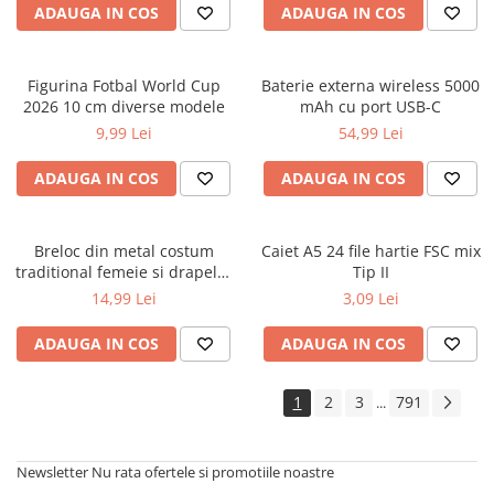
ADAUGA IN COS
ADAUGA IN COS
Cărți ilustrate și interactive
Povești și ficțiune pentru copii
Enciclopedii și atlase pentru copii
Figurina Fotbal World Cup
Baterie externa wireless 5000
Materiale educaționale
2026 10 cm diverse modele
mAh cu port USB-C
Benzi desenate
9,99 Lei
54,99 Lei
Hobby și activități pentru copii
ADAUGA IN COS
ADAUGA IN COS
Educație și carte școlară
Metoda Montessori
Culegeri și materiale auxiliare
Breloc din metal costum
Caiet A5 24 file hartie FSC mix
traditional femeie si drapelul
Tip II
Caiete de vacanță
Romaniei 9 cm
14,99 Lei
3,09 Lei
Bibliografie școlară
Bibliografie didactică
ADAUGA IN COS
ADAUGA IN COS
Dicționare și gramatici
Pregătire pentru admitere
1
2
3
791
...
Pregătire Evaluare Națională
Pregătire Bacalaureat
Newsletter
Nu rata ofertele si promotiile noastre
Romane și literatură