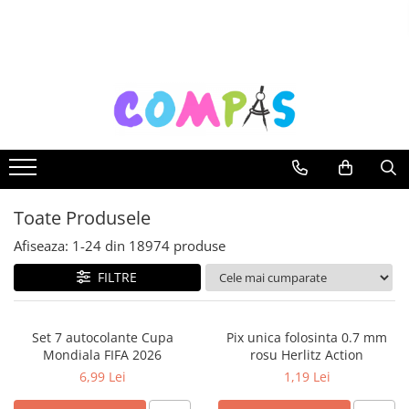
Toate Produsele
Noutăți Librăria Compas
Souvenir România
Rechizite școlare
Instrumente de scris
Pixuri
Toate Produsele
Stilouri școlare
Rollere și finelinere
Afiseaza:
1-
24
din
18974
produse
Markere și textmarkere
FILTRE
Creioane grafice
Creioane mecanice
Set 7 autocolante Cupa
Pix unica folosinta 0.7 mm
Creioane colorate
Mondiala FIFA 2026
rosu Herlitz Action
Creioane cerate
6,99 Lei
1,19 Lei
Carioci