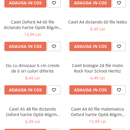
ADAUGA IN COS
ADAUGA IN COS
Ghiozdane și rucsacuri
Ghiozdane școlare
Caiet Oxford A4 60 file
Caiet A4 dictando 60 file Nebo
Rucsacuri școlare și casual
dictando hartie Optik 80g/mp
8,49 Lei
Ghiozdane pentru grădinită
Touch Pastel
13,99 Lei
Trollere pentru copii
ADAUGA IN COS
ADAUGA IN COS
Penare
Penare echipate
Penare neechipate
Ou cu dinozaur 6 cm creste
Caiet biologie 24 file motiv
Penare tip etui
de 6 ori culori diferite
Rock Your School Herlitz
8,49 Lei
4,49 Lei
Acuarele și pensule școlare
Acuarele școlare și Tempera
ADAUGA IN COS
ADAUGA IN COS
Pensule școlare
Pahare și palete pictură
Caiet A5 48 file dictando
Caiet A4 60 file matematica
Cărți
Oxford hartie Optik 80g/mp
Oxford hartie Optik 80g/mp
Cărți pentru copii
diverse culori
motiv Touch Pastel
6,49 Lei
13,99 Lei
Cărți de colorat