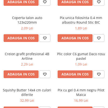
Caiete școlare și hârtie
ADAUGA IN COS
ADAUGA IN COS
Caiete dictando
Caiete matematică
Coperta talon auto
Pix unica folosinta 0.4 mm
Caiete muzică
123x220mm
albastru Round Stic BIC
Caiete geografie și biologie
2,09 Lei
1,89 Lei
Caiete tip I, II și III
ADAUGA IN COS
ADAUGA IN COS
Caiete foi veline
Rezerve pentru caiete
Vocabulare
Creion grafit profesional 4B
Plic color C6 gumat Daco rosu
Blocuri de desen școlare
Artline
pastel
Hârtie pentru lucru manual
2,29 Lei
1,09 Lei
Accesorii geometrie și matematică
ADAUGA IN COS
ADAUGA IN COS
Rigle și Echere
Raportoare
Squishy Butter 14x4 cm culori
Pix cu gel 0.4 mm negru Pilot
Compasuri
diferite
Maica
Truse geometrie
32,99 Lei
16,99 Lei
Socotitori și bețisoare pentru
numărat