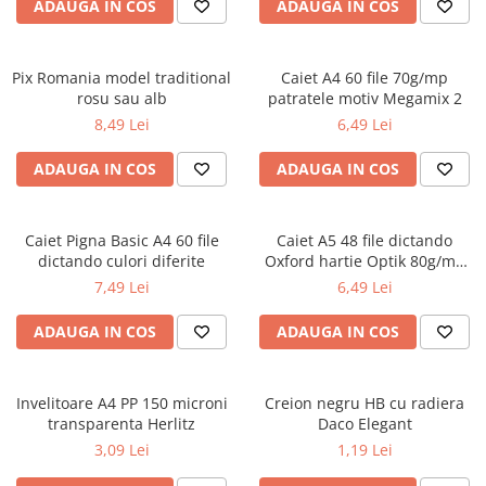
Radiere
ADAUGA IN COS
ADAUGA IN COS
Ascutițori
Corectoare și lipici
Pix Romania model traditional
Caiet A4 60 file 70g/mp
Mine și rezerve
rosu sau alb
patratele motiv Megamix 2
Cretă școlară și creativă
8,49 Lei
6,49 Lei
Accesorii școlare
ADAUGA IN COS
ADAUGA IN COS
Coperți caiete si cărți
Etichete școlare
Carnete pentru elevi
Caiet Pigna Basic A4 60 file
Caiet A5 48 file dictando
dictando culori diferite
Oxford hartie Optik 80g/mp
Lupe și articole educative
motiv Touch Trend
7,49 Lei
6,49 Lei
Foarfece școlare
Globuri pământești
ADAUGA IN COS
ADAUGA IN COS
Cutii sandwich și caserole
Umbrele pentru copii
Invelitoare A4 PP 150 microni
Termosuri
Creion negru HB cu radiera
transparenta Herlitz
Daco Elegant
Pahare și sticle pentru scoală
3,09 Lei
1,19 Lei
Cutii pentru depozitare