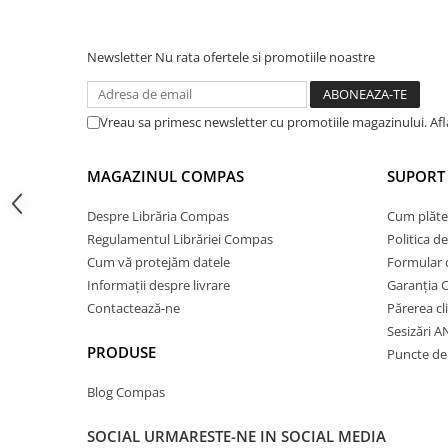
Cărți de colorat
Cărți ilustrate și interactive
Newsletter
Nu rata ofertele si promotiile noastre
Povești și ficțiune pentru copii
Enciclopedii și atlase pentru copii
Materiale educaționale
Vreau sa primesc newsletter cu promotiile magazinului. Af
Benzi desenate
Hobby și activități pentru copii
MAGAZINUL COMPAS
SUPORT 
Educație și carte școlară
Despre Librăria Compas
Cum plăte
Metoda Montessori
Regulamentul Librăriei Compas
Politica d
Culegeri și materiale auxiliare
Cum vă protejăm datele
Formular 
Caiete de vacanță
Informații despre livrare
Garanția 
Bibliografie școlară
Contactează-ne
Părerea cl
Bibliografie didactică
Sesizări 
PRODUSE
Puncte de 
Dicționare și gramatici
Pregătire pentru admitere
Blog Compas
Pregătire Evaluare Națională
Pregătire Bacalaureat
SOCIAL
URMARESTE-NE IN SOCIAL MEDIA