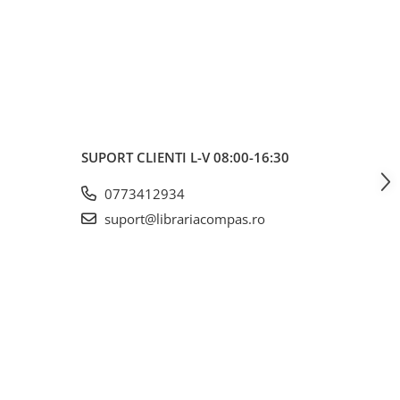
voiam. A ajuns rapid și fără surprize – 10/10!
SUPORT CLIENTI
L-V 08:00-16:30
0773412934
suport@librariacompas.ro