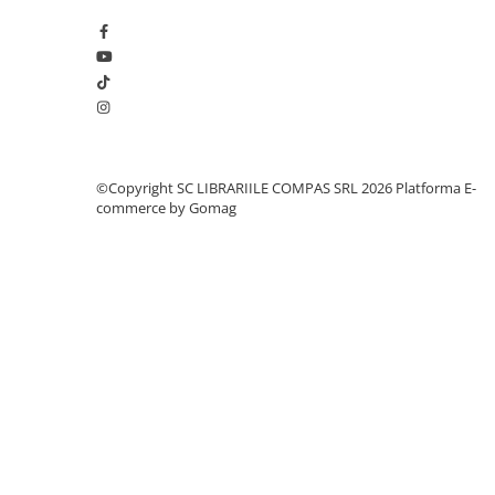
Romane și literatură
Clasici români și universali
Literatură modernă și
contemporană
Thriller și mister
Young adult
Science-fiction și fantasy
©Copyright SC LIBRARIILE COMPAS SRL 2026
Platforma E-
commerce by Gomag
Ficțiune erotică
Ficțiune mitologică și istorică
Romane de dragoste
Poezie și teatru
Romane ilustrate
Dezvoltare personală și non-
ficțiune
Psihologie și dezvoltare personală
Biografii și memorii
Parenting și educație