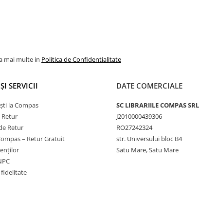
la mai multe in
Politica de Confidentialitate
ȘI SERVICII
DATE COMERCIALE
ști la Compas
SC LIBRARIILE COMPAS SRL
e Retur
J2010000439306
de Retur
RO27242324
Compas – Retur Gratuit
str. Universului bloc B4
ienților
Satu Mare, Satu Mare
ANPC
fidelitate