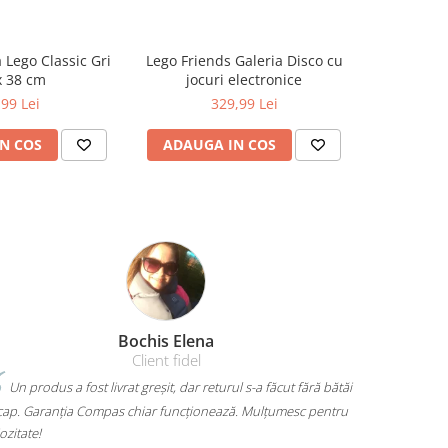
 Lego Classic Gri
Lego Friends Galeria Disco cu
LEGO MI
x 38 cm
jocuri electronice
Cree
,99 Lei
329,99 Lei
N COS
ADAUGA IN COS
ADAUG
Amelia Bran
ră bătăi
Mi-am luat un rucsac Herlitz pentru liceu și chiar îmi place
pentru
mult. Are loc pentru toate cărțile, laptopul încape perfect și nu
mă dor umerii când îl car. Plus că arată super bine, exact cum