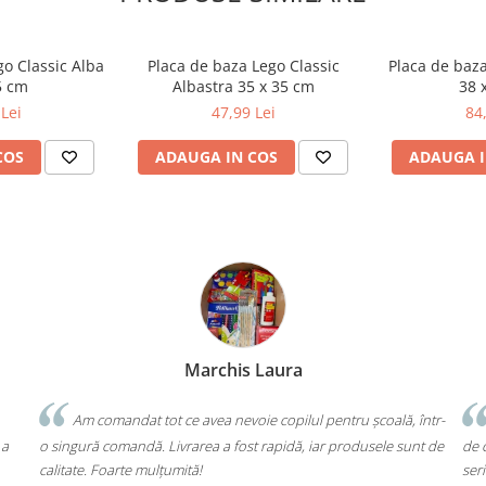
go Classic Alba
Placa de baza Lego Classic
Placa de baza
5 cm
Albastra 35 x 35 cm
38 
Lei
47,99 Lei
84
COS
ADAUGA IN COS
ADAUGA I
Bochis Elena
Client fidel
tru școală, într-
Un produs a fost livrat greșit, dar returul s-a făcut fă
produsele sunt de
de cap. Garanția Compas chiar funcționează. Mulțumesc 
seriozitate!