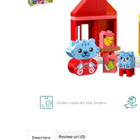
Carioci
Radiere
Ascutițori
Corectoare și lipici
Mine și rezerve
Cretă școlară și creativă
Accesorii școlare
Coperți caiete si cărți
Etichete școlare
Carnete pentru elevi
Lupe și articole educative
Distribuie
pe
Foarfece școlare
Facebook
Globuri pământești
Livrăm rapid din stoc propriu
Cutii sandwich și caserole
Umbrele pentru copii
Termosuri
Pahare și sticle pentru scoală
Review-uri
(0)
Descriere