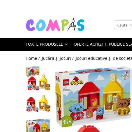
Toate Produsele
Pachete cadou
Noutăți Librăria Compas
TOATE PRODUSELE
OFERTE ACHIZITII PUBLICE SE
Souvenir România
Rechizite școlare
Home /
Jucării și jocuri /
Jocuri educative și de societ
Instrumente de scris
Pixuri
Stilouri școlare
Rollere și finelinere
Markere și textmarkere
Creioane grafice
Creioane mecanice
Creioane colorate
Creioane cerate