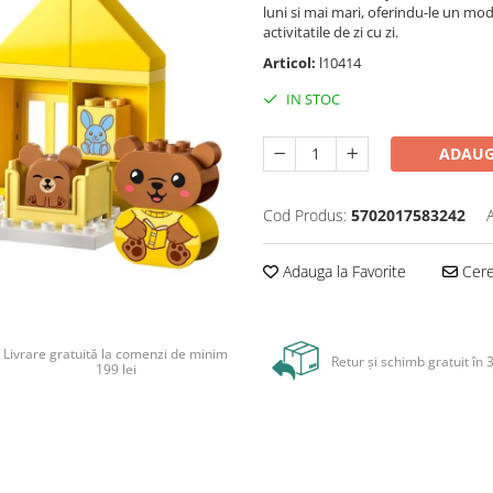
luni si mai mari, oferindu-le un mod
activitatile de zi cu zi.
Articol:
l10414
IN STOC
ADAUG
Cod Produs:
5702017583242
Adauga la Favorite
Cere 
Livrare gratuită la comenzi de minim
Retur și schimb gratuit în 3
199 lei