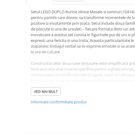
Cutii pentru depozitare
Caiete școlare și hârtie
Setul LEGO DUPLO Rutine zilnice Mesele si somnul (10414)
Caiete dictando
pentru parintii care doresc sa transforme momentele de tran
pozitive si invataminte prin joaca. Setul include doua famil
Caiete matematică
de pisicute si una de ursuleti – fiecare formata dintr-un adu
Caiete muzică
inovatoare a acestui set consta in figurinele pui de urs si p
expresii: una fericita si una trista. Aceasta particularitate 
Caiete geografie și biologie
stapanesc limbajul verbal sa isi exprime emotiile si sa ara
Caiete tip I, II și III
la ora de culcare.
Caiete foi veline
Constructia celor doua case de jucarie este simplificata prin
Rezerve pentru caiete
fiind asociata unei nuante specifice pentru a ghida proces
Vocabulare
manevreaza caramizile colorate si sigure, copiii isi rafineaza 
Blocuri de desen școlare
coordonarea. Jocul de rol devine astfel o oportunitate pent
importanta rutinelor sanatoase intr-un mod bland si interac
Hârtie pentru lucru manual
navigheze mai usor prin schimbarile de dispozitie specifice 
VEZI MAI MULT
Accesorii geometrie și matematică
Informatii conformitate produs
Cu 28 de piese robuste, special dimensionate pentru maini
Rigle și Echere
DUPLO pune accent pe invatarea socio-emotionala si pe dez
Raportoare
reconfigurate, oferind un spatiu sigur pentru explorarea sc
plin de culoare si prietenos. Este cadoul ideal pentru a sus
Compasuri
oferind solutii creative pentru gestionarea emotiilor si cons
Truse geometrie
copil prin activitati comune.