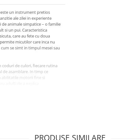
 este un instrument pretios
zitie ale zilei in experiente
ii de animale simpatice – o familie
lt si un pui. Caracteristica
isicuta, care au fete cu doua
le permite micutilor care inca nu
te cum se simt in timpul mesei sau
 coduri de culori, fiecare rutina
ul de asamblare. In timp ce
abilitatile motorii fine si
ru adulti de a explica
tiv, ajutandu-i pe cei mici sa
varstei.
le curioase, acest set LEGO
voltarea empatiei. Casele pot fi
enariilor zilnice intr-un mediu
tine primele etape de crestere,
olidarea relatiei dintre parinte si
PRODUSE SIMILARE