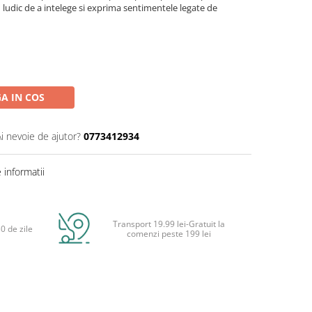
 ludic de a intelege si exprima sentimentele legate de
A IN COS
Ai nevoie de ajutor?
0773412934
informatii
Transport 19.99 lei-Gratuit la
0 de zile
comenzi peste 199 lei