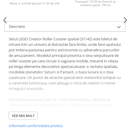
Transport 19.99 lei-Gratuit la
Retur și schimb gratuit în 30 de zile
comenzi peste 199 lei
Ghiozdane pentru grădinită
Trollere pentru copii
Penare
Descriere
Penare echipate
Penare neechipate
Setul LEGO Creator Roller Coaster spatial (31142) este biletul de
intrare intr-un univers al distractiei fara limite, unde fanii spatiului
Penare tip etui
pot imbina pasiunea pentru astronomie cu adrenalina parcurilor
Acuarele și pensule școlare
de amuzament. Modelul principal prezinta o sina serpuitoare de
roller coaster pe care circula 3 vagoane mobile, trecand in viteza
Acuarele școlare și Tempera
pe langa elemente decorative spectaculoase: o racheta spatiala,
Pensule școlare
modelele planetelor Saturn si Pamant, o baza lunara si o stea
Pahare și palete pictură
cazatoare. Un punct de atractie special este meteoritul echipat cu
o caramida luminoasa, care adauga o nota de realism si mister
intregului ansamblu.
Versatilitatea acestui set 3 in 1 este remarcabila, oferindu-le
micilor constructori libertatea de a alege intre trei experiente
diferite. Dupa ce au explorat roller coaster-ul, copiii pot reconstrui
piesele intr-un turn de cadere libera cu ascensor functional sau
VEZI MAI MULT
intr-un carusel spatial rotitor, ambele variante pastrand functia
Informatii conformitate produs
caramizii luminoase pentru un efect vizual deosebit. Cele 5