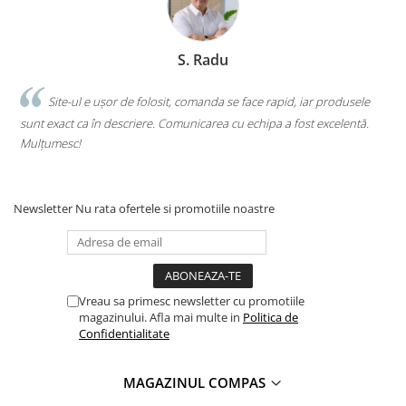
S. Radu
.
Site-ul e ușor de folosit, comanda se face rapid, iar produsele
sunt exact ca în descriere. Comunicarea cu echipa a fost excelentă.
s
Mulțumesc!
c
Newsletter
Nu rata ofertele si promotiile noastre
Vreau sa primesc newsletter cu promotiile
magazinului. Afla mai multe in
Politica de
Confidentialitate
MAGAZINUL COMPAS