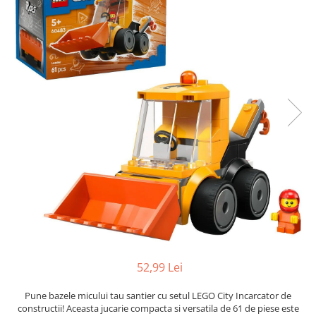
Radiere
Ascutițori
Corectoare și lipici
Mine și rezerve
Cretă școlară și creativă
Accesorii școlare
Coperți caiete si cărți
Etichete școlare
Carnete pentru elevi
Lupe și articole educative
Foarfece școlare
Globuri pământești
Cutii sandwich și caserole
Umbrele pentru copii
Termosuri
52,99 Lei
Pahare și sticle pentru scoală
Pune bazele micului tau santier cu setul LEGO City Incarcator de
Cutii pentru depozitare
constructii! Aceasta jucarie compacta si versatila de 61 de piese este