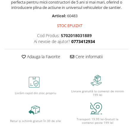
Caiete școlare și hârtie
perfecta pentru micii constructori de 5 ani si mai mari, oferind o
introducere plina de actiune in universul vehiculelor de santier.
Caiete dictando
Articol:
60483
Caiete matematică
Caiete muzică
STOC EPUIZAT
Caiete geografie și biologie
Cod Produs:
5702018031889
Caiete tip I, II și III
Ai nevoie de ajutor?
0773412934
Caiete foi veline
Rezerve pentru caiete
Adauga la Favorite
Cere informatii
Vocabulare
Blocuri de desen școlare
Hârtie pentru lucru manual
Accesorii geometrie și matematică
Livrare gratuită la comenzi de minim
Livrăm rapid din stoc propriu
199 lei
Rigle și Echere
Raportoare
Compasuri
Truse geometrie
Transport 19.99 lei-Gratuit la
Retur și schimb gratuit în 30 de zile
comenzi peste 199 lei
Socotitori și bețisoare pentru
numărat