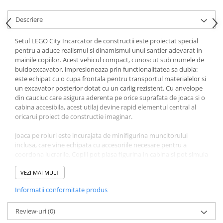
Ghiozdane și rucsacuri
Descriere
Ghiozdane școlare
Setul LEGO City Incarcator de constructii este proiectat special
Rucsacuri școlare și casual
pentru a aduce realismul si dinamismul unui santier adevarat in
Ghiozdane pentru grădinită
mainile copiilor. Acest vehicul compact, cunoscut sub numele de
Trollere pentru copii
buldoexcavator, impresioneaza prin functionalitatea sa dubla:
este echipat cu o cupa frontala pentru transportul materialelor si
Penare
un excavator posterior dotat cu un carlig rezistent. Cu anvelope
Penare echipate
din cauciuc care asigura aderenta pe orice suprafata de joaca si o
cabina accesibila, acest utilaj devine rapid elementul central al
Penare neechipate
oricarui proiect de constructie imaginar.
Penare tip etui
Acuarele și pensule școlare
Joaca pe roluri este incurajata de minifigurina muncitorului
inclusa, care vine echipata cu accesoriile necesare pentru a
Acuarele școlare și Tempera
coordona lucrarile. Copiii pot plasa figurina in cabina si pot simula
Pensule școlare
diverse activitati de santier, de la sapaturi complexe pana la
mutarea resturilor de constructie. Fiind o constructie simpla si
VEZI MAI MULT
Pahare și palete pictură
intuitiva, setul este ideal pentru a dezvolta increderea in sine a
Cărți
Informatii conformitate produs
celor mici, oferindu-le satisfactia de a finaliza singuri un model
Cărți pentru copii
tehnic functional.
Review-uri
(0)
Cărți de colorat
Face parte din colectia apreciata LEGO City Vehicule si poate fi