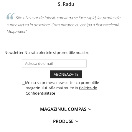
S. Radu
Clasici români și universali
Literatură modernă și
.
Site-ul e ușor de folosit, comanda se face rapid, iar produsele
contemporană
sunt exact ca în descriere. Comunicarea cu echipa a fost excelentă.
s
Thriller și mister
Mulțumesc!
c
Young adult
Science-fiction și fantasy
Ficțiune erotică
Newsletter
Nu rata ofertele si promotiile noastre
Ficțiune mitologică și istorică
Romane de dragoste
Poezie și teatru
Romane ilustrate
Vreau sa primesc newsletter cu promotiile
Dezvoltare personală și non-
magazinului. Afla mai multe in
Politica de
Confidentialitate
ficțiune
Psihologie și dezvoltare personală
MAGAZINUL COMPAS
Biografii și memorii
Parenting și educație
PRODUSE
Sănătate și stil de viață