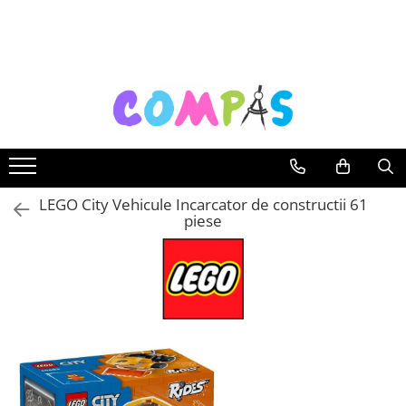
Toate Produsele
Noutăți Librăria Compas
Souvenir România
Rechizite școlare
Instrumente de scris
Pixuri
LEGO City Vehicule Incarcator de constructii 61
piese
Stilouri școlare
Rollere și finelinere
Markere și textmarkere
Creioane grafice
Creioane mecanice
Creioane colorate
Creioane cerate
Carioci