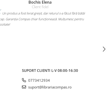
Amelia Bran
Mi-am luat un rucsac Herlitz pentru liceu și chiar îmi place
lt. Are loc pentru toate cărțile, laptopul încape perfect și nu
 dor umerii când îl car. Plus că arată super bine, exact cum
iam. A ajuns rapid și fără surprize – 10/10!
SUPORT CLIENTI
L-V 08:00-16:30
0773412934
suport@librariacompas.ro