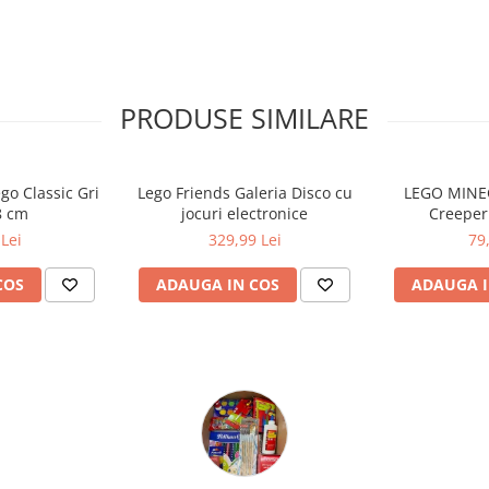
urse regenerabile. Fie ca alegi sa
il oferi drept cadou unei persoane
chetul de flori LEGO ramane o
jeaza ca un profesionist” care
le tehnice se transforma intr-o
PRODUSE SIMILARE
go Classic Gri
Lego Friends Galeria Disco cu
LEGO MINEC
8 cm
jocuri electronice
Creeper
Lei
329,99 Lei
79
COS
ADAUGA IN COS
ADAUGA I