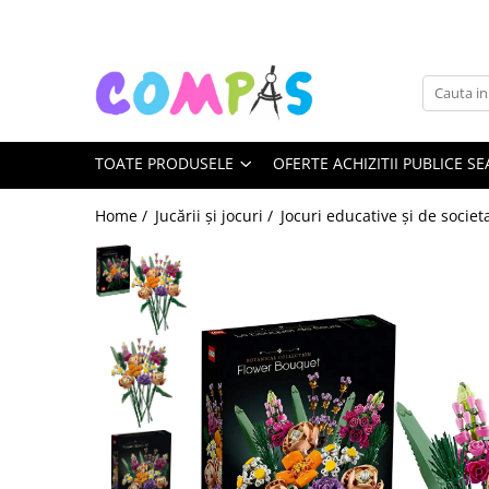
Toate Produsele
Noutăți Librăria Compas
Souvenir România
TOATE PRODUSELE
OFERTE ACHIZITII PUBLICE SE
Rechizite școlare
Instrumente de scris
Home /
Jucării și jocuri /
Jocuri educative și de societ
Pixuri
Stilouri școlare
Rollere și finelinere
Markere și textmarkere
Creioane grafice
Creioane mecanice
Creioane colorate
Creioane cerate
Carioci