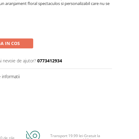
n aranjament floral spectaculos si personalizabil care nu se
A IN COS
Ai nevoie de ajutor?
0773412934
informatii
Transport 19.99 lei-Gratuit la
0 de zile