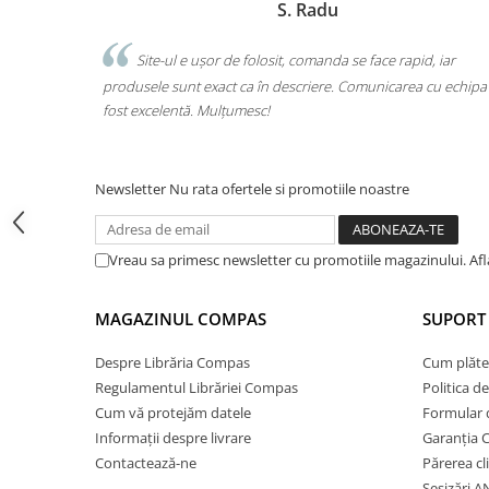
Marchis Laura
Cărți ilustrate și interactive
Povești și ficțiune pentru copii
id, iar
Am comandat tot ce avea nevoie copilul pentru școală, 
Enciclopedii și atlase pentru copii
a cu echipa a
o singură comandă. Livrarea a fost rapidă, iar produsele su
Materiale educaționale
calitate. Foarte mulțumită!
Benzi desenate
Hobby și activități pentru copii
Educație și carte școlară
Newsletter
Nu rata ofertele si promotiile noastre
Metoda Montessori
Culegeri și materiale auxiliare
Vreau sa primesc newsletter cu promotiile magazinului. Af
Caiete de vacanță
Bibliografie școlară
MAGAZINUL COMPAS
SUPORT 
Bibliografie didactică
Dicționare și gramatici
Despre Librăria Compas
Cum plăte
Regulamentul Librăriei Compas
Politica d
Pregătire pentru admitere
Cum vă protejăm datele
Formular 
Pregătire Evaluare Națională
Informații despre livrare
Garanția 
Pregătire Bacalaureat
Contactează-ne
Părerea cl
Romane și literatură
Sesizări 