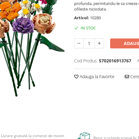
profunda, permitandu-le sa creeze u
ofileste niciodata.
Articol:
10280
IN STOC
ADAUG
Cod Produs:
5702016913767
Adauga la Favorite
Cere 
Livrare gratuită la comenzi de minim
Retur și schimb gratuit în 3