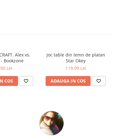
RAFT. Alex vs.
Joc table din lemn de platan
Cutie de d
 - Bookzone
Star Okey
Potter cu
17.8 
,90 Lei
119,99 Lei
N COS
ADAUGA IN COS
ADAUG