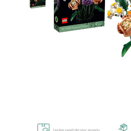
Radiere
Ascutițori
Corectoare și lipici
Mine și rezerve
Cretă școlară și creativă
Accesorii școlare
Coperți caiete si cărți
Etichete școlare
Carnete pentru elevi
Lupe și articole educative
Foarfece școlare
Globuri pământești
Cutii sandwich și caserole
Umbrele pentru copii
Termosuri
Distribuie
Pahare și sticle pentru scoală
pe
Cutii pentru depozitare
Facebook
Livrăm rapid din stoc propriu