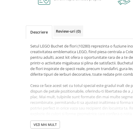
Caiete școlare și hârtie
Caiete dictando
Caiete matematică
Caiete muzică
Review-uri
(0)
Descriere
Caiete geografie și biologie
Caiete tip I, II și III
Setul LEGO Buchet de flori (10280) reprezinta o fuziune inov
Caiete foi veline
creativitatea emblematica LEGO, fiind piesa centrala a Cole
Rezerve pentru caiete
pentru adulti, acest kit ofera o oportunitate rara de a te d
printr-o activitate migaloasa si plina de satisfactii. Buchet
Vocabulare
de flori inspirate de specii reale, precum trandafiri, gura-le
Blocuri de desen școlare
diferite tipuri de ierburi decorative, toate redate prin com
Hârtie pentru lucru manual
Ceea ce face acest set cu totul special este gradul inalt de 
Accesorii geometrie și matematică
dispun de petale pozitionabile, oferindu-ti libertatea de a 
Rigle și Echere
plac. Mai mult, tulpinile sunt formate din mai multe segmen
recombinate, permitandu-ti sa ajustezi inaltimea si forma 
Raportoare
potrivi perfect in orice vaza sau recipient din locuinta ta. 
Compasuri
explozie de culori si forme geometrice care confera o not
Truse geometrie
decor de interior.
VEZI MAI MULT
Socotitori și bețisoare pentru
In spiritul respectului fata de natura, acest set premium i
numărat