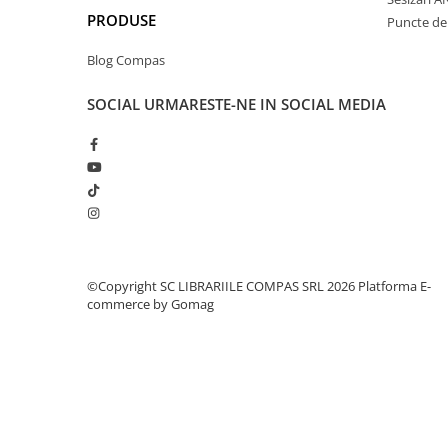
Clasici români și universali
PRODUSE
Puncte de 
Literatură modernă și
Blog Compas
contemporană
Thriller și mister
SOCIAL
URMARESTE-NE IN SOCIAL MEDIA
Young adult
Science-fiction și fantasy
Ficțiune erotică
Ficțiune mitologică și istorică
Romane de dragoste
Poezie și teatru
Romane ilustrate
©Copyright SC LIBRARIILE COMPAS SRL 2026
Platforma E-
Dezvoltare personală și non-
commerce by Gomag
ficțiune
Psihologie și dezvoltare personală
Biografii și memorii
Parenting și educație
Sănătate și stil de viață