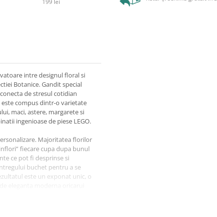
199 lei
atoare intre designul floral si
ctiei Botanice. Gandit special
econecta de stresul cotidian
ul este compus dintr-o varietate
ului, maci, astere, margarete si
binatii ingenioase de piese LEGO.
personalizare. Majoritatea florilor
„inflori” fiecare cupa dupa bunul
te ce pot fi desprinse si
intregului buchet pentru a se
Rezultatul este un exponat unic, o
a de eleganta moderna oricarui
nclude elemente fabricate din