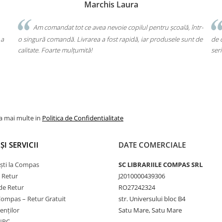
Bochis Elena
Client fidel
într-
Un produs a fost livrat greșit, dar returul s-a făcut fără bătăi
nt de
de cap. Garanția Compas chiar funcționează. Mulțumesc pentru
mu
seriozitate!
mă
vo
la mai multe in
Politica de Confidentialitate
ȘI SERVICII
DATE COMERCIALE
ști la Compas
SC LIBRARIILE COMPAS SRL
e Retur
J2010000439306
de Retur
RO27242324
Compas – Retur Gratuit
str. Universului bloc B4
ienților
Satu Mare, Satu Mare
ANPC