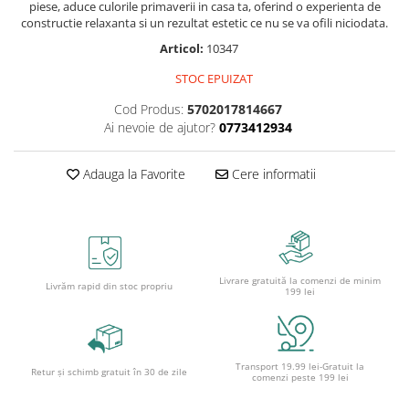
Caiete școlare și hârtie
piese, aduce culorile primaverii in casa ta, oferind o experienta de
constructie relaxanta si un rezultat estetic ce nu se va ofili niciodata.
Caiete dictando
Articol:
10347
Caiete matematică
Caiete muzică
STOC EPUIZAT
Caiete geografie și biologie
Cod Produs:
5702017814667
Caiete tip I, II și III
Ai nevoie de ajutor?
0773412934
Caiete foi veline
Rezerve pentru caiete
Adauga la Favorite
Cere informatii
Vocabulare
Blocuri de desen școlare
Hârtie pentru lucru manual
Accesorii geometrie și matematică
Livrare gratuită la comenzi de minim
Livrăm rapid din stoc propriu
199 lei
Rigle și Echere
Raportoare
Compasuri
Truse geometrie
Transport 19.99 lei-Gratuit la
Retur și schimb gratuit în 30 de zile
comenzi peste 199 lei
Socotitori și bețisoare pentru
numărat