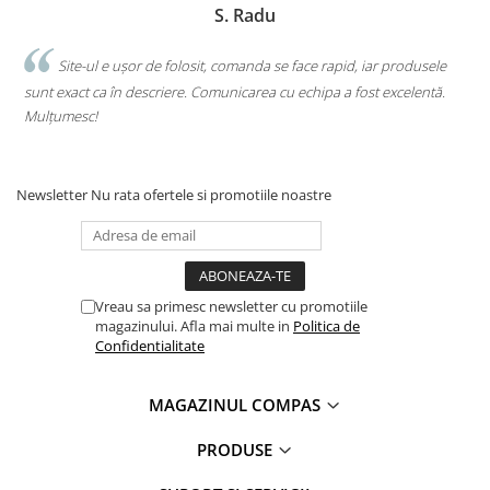
S. Radu
Clasici români și universali
Literatură modernă și
.
Site-ul e ușor de folosit, comanda se face rapid, iar produsele
contemporană
sunt exact ca în descriere. Comunicarea cu echipa a fost excelentă.
s
Thriller și mister
Mulțumesc!
c
Young adult
Science-fiction și fantasy
Ficțiune erotică
Newsletter
Nu rata ofertele si promotiile noastre
Ficțiune mitologică și istorică
Romane de dragoste
Poezie și teatru
Romane ilustrate
Vreau sa primesc newsletter cu promotiile
Dezvoltare personală și non-
magazinului. Afla mai multe in
Politica de
Confidentialitate
ficțiune
Psihologie și dezvoltare personală
MAGAZINUL COMPAS
Biografii și memorii
Parenting și educație
PRODUSE
Sănătate și stil de viață