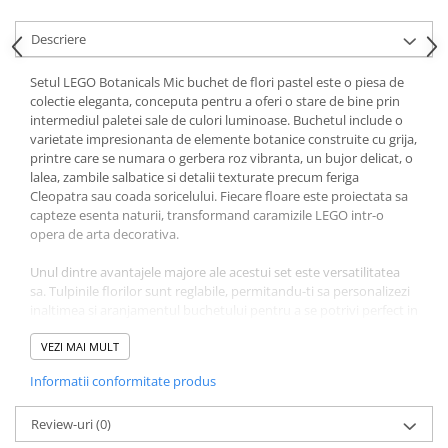
Ghiozdane și rucsacuri
Descriere
Ghiozdane școlare
Setul LEGO Botanicals Mic buchet de flori pastel este o piesa de
Rucsacuri școlare și casual
colectie eleganta, conceputa pentru a oferi o stare de bine prin
Ghiozdane pentru grădinită
intermediul paletei sale de culori luminoase. Buchetul include o
Trollere pentru copii
varietate impresionanta de elemente botanice construite cu grija,
printre care se numara o gerbera roz vibranta, un bujor delicat, o
Penare
lalea, zambile salbatice si detalii texturate precum feriga
Penare echipate
Cleopatra sau coada soricelului. Fiecare floare este proiectata sa
capteze esenta naturii, transformand caramizile LEGO intr-o
Penare neechipate
opera de arta decorativa.
Penare tip etui
Acuarele și pensule școlare
Unul dintre avantajele majore ale acestui set este versatilitatea
sa. Tulpinile florilor sunt reglabile, permitandu-ti sa personalizezi
Acuarele școlare și Tempera
inaltimea si aranjamentul buchetului pentru a se potrivi perfect in
Pensule școlare
orice vaza pe care o ai acasa. Procesul de constructie este unul
captivant, fiind o activitate ideala de impartasit cu prietenii sau
VEZI MAI MULT
Pahare și palete pictură
familia, transformand asamblarea intr-un moment de relaxare si
Cărți
Informatii conformitate produs
colaborare creativa.
Cărți pentru copii
Datorita designului sau atemporal, acest buchet pastelat devine
Review-uri
(0)
Cărți de colorat
o decoratiune permanenta care nu necesita intretinere, fiind