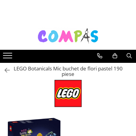
Toate Produsele
Noutăți Librăria Compas
Souvenir România
Rechizite școlare
Instrumente de scris
Pixuri
LEGO Botanicals Mic buchet de flori pastel 190
piese
Stilouri școlare
Rollere și finelinere
Markere și textmarkere
Creioane grafice
Creioane mecanice
Creioane colorate
Creioane cerate
Carioci