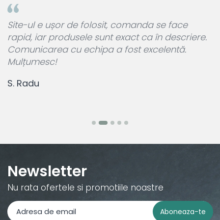
a
Site-ul e ușor de folosit, comanda se face
A
rapid, iar produsele sunt exact ca în descriere.
p
Comunicarea cu echipa a fost excelentă.
L
Mulțumesc!
c
S. Radu
M
Newsletter
Nu rata ofertele si promotiile noastre