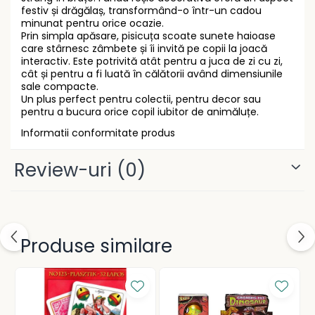
Gramatică și vocabulare
festiv și drăgălaș, transformând-o într-un cadou
Rucsacuri școlare și casual
minunat pentru orice ocazie.
Ghiozdane pentru grădinită
Prin simpla apăsare, pisicuța scoate sunete haioase
Trollere pentru copii
care stârnesc zâmbete și îi invită pe copii la joacă
interactiv. Este potrivită atât pentru a juca de zi cu zi,
Penare
cât și pentru a fi luată în călătorii având dimensiunile
sale compacte.
Penare echipate
Un plus perfect pentru colectii, pentru decor sau
Penare neechipate
pentru a bucura orice copil iubitor de animăluțe.
Penare tip etui
Informatii conformitate produs
Acuarele și pensule școlare
Acuarele școlare și Tempera
Review-uri
(0)
Pensule școlare
Pahare și palete pictură
Produse similare