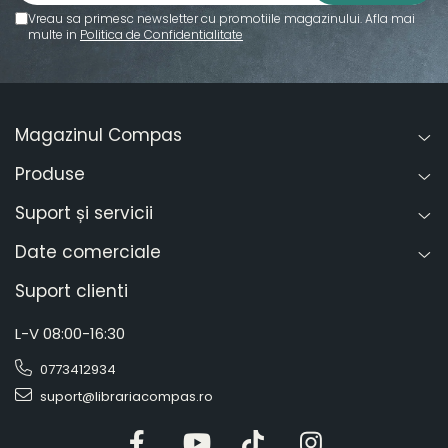
Vreau sa primesc newsletter cu promotiile magazinului. Afla mai
multe in
Politica de Confidentialitate
Magazinul Compas
Produse
Suport și servicii
Date comerciale
Suport clienti
L-V 08:00-16:30
0773412934
suport@librariacompas.ro