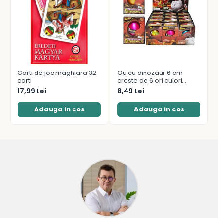
Carti de joc maghiara 32
Ou cu dinozaur 6 cm
carti
creste de 6 ori culori
diferite
17,99 Lei
8,49 Lei
Adauga in cos
Adauga in cos