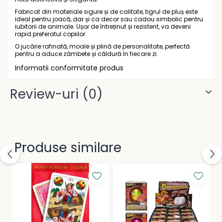
Gramatică și vocabulare
Rucsacuri școlare și casual
Fabricat din materiale sigure și de calitate, tigrul de pluș este
ideal pentru joacă, dar și ca decor sau cadou simbolic pentru
Ghiozdane pentru grădinită
iubitorii de animale. Ușor de întreținut și rezistent, va deveni
Trollere pentru copii
rapid preferatul copiilor.
Penare
O jucărie rafinată, moale și plină de personalitate, perfectă
pentru a aduce zâmbete și căldură în fiecare zi.
Penare echipate
Informatii conformitate produs
Penare neechipate
Penare tip etui
Review-uri
(0)
Acuarele și pensule școlare
Acuarele școlare și Tempera
Pensule școlare
Pahare și palete pictură
Produse similare