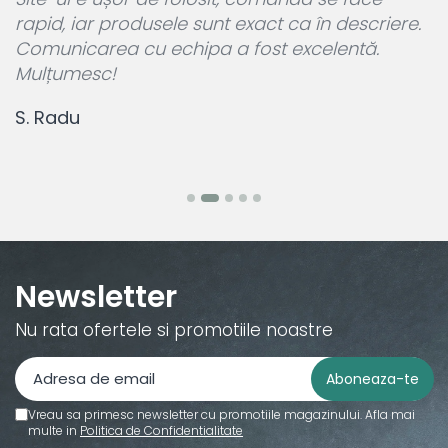
rapid, iar produsele sunt exact ca în descriere.
p
Comunicarea cu echipa a fost excelentă.
L
Mulțumesc!
c
S. Radu
M
Newsletter
Nu rata ofertele si promotiile noastre
Vreau sa primesc newsletter cu promotiile magazinului. Afla mai
multe in
Politica de Confidentialitate