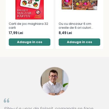
Carti de joc maghiara 32
Ou cu dinozaur 6 cm
carti
creste de 6 ori culori
diferite
17,99 Lei
8,49 Lei
Adauga in cos
Adauga in cos
a
Site-ul e ușor de folosit, comanda se face
A