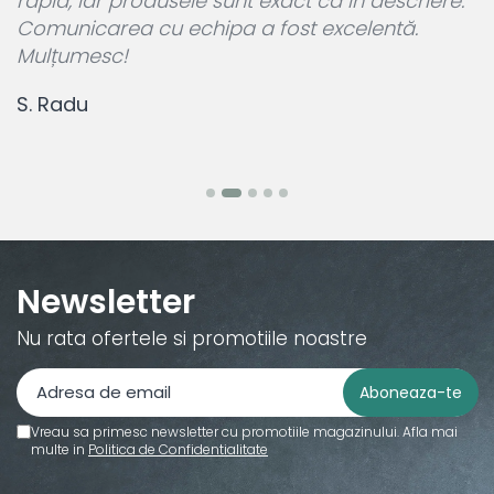
rapid, iar produsele sunt exact ca în descriere.
p
Comunicarea cu echipa a fost excelentă.
L
Mulțumesc!
c
S. Radu
M
Newsletter
Nu rata ofertele si promotiile noastre
Vreau sa primesc newsletter cu promotiile magazinului. Afla mai
multe in
Politica de Confidentialitate