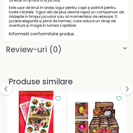
același timp blând și jucăuș.
Gramatică și vocabulare
Rucsacuri școlare și casual
Este ușor de ținut în brațe, sigur pentru copii și potrivit pentru
Ghiozdane pentru grădinită
toate vârstele. Tigrul alb de pluș devine rapid un companion de
nădejde în timpul jocurilor sau al momentelor de relaxare. O
Trollere pentru copii
jucărie elegantă și plină de farmec, care aduce un strop de
aventură și magie în lumea copilăriei.
Penare
Informatii conformitate produs
Penare echipate
Penare neechipate
Review-uri
(0)
Penare tip etui
Acuarele și pensule școlare
Acuarele școlare și Tempera
Pensule școlare
Produse similare
Pahare și palete pictură