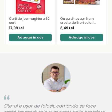
Carti de joc maghiara 32
Ou cu dinozaur 6 cm
carti
creste de 6 ori culori
diferite
17,99 Lei
8,49 Lei
Adauga in cos
Adauga in cos
a
Site-ul e ușor de folosit, comanda se face
A