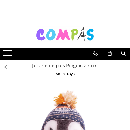
Toate Produsele
Noutăți Librăria Compas
Souvenir România
Rechizite școlare
Instrumente de scris
Pixuri
Jucarie de plus Pinguin 27 cm
Stilouri școlare
Amek Toys
Rollere și finelinere
Markere și textmarkere
Creioane grafice
Creioane mecanice
Creioane colorate
Creioane cerate
Carioci