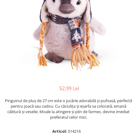
Radiere
Ascutițori
Corectoare și lipici
Mine și rezerve
Cretă școlară și creativă
Accesorii școlare
Coperți caiete si cărți
Etichete școlare
Carnete pentru elevi
Lupe și articole educative
Foarfece școlare
52,99 Lei
Globuri pământești
Cutii sandwich și caserole
Pinguinul de pluș de 27 cm este o jucărie adorabilă și pufoasă, perfectă
Umbrele pentru copii
pentru joacă sau cadou. Cu căciulița și eșarfa sa colorată, emană
căldură și veselie. Moale la atingere și plin de farmec, devine imediat
Termosuri
preferatul celor mici.
Pahare și sticle pentru scoală
Cutii pentru depozitare
Articol:
014216