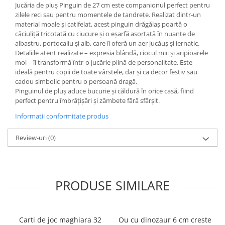
Jucăria de pluș Pinguin de 27 cm este companionul perfect pentru
Ghiozdane și rucsacuri
zilele reci sau pentru momentele de tandrețe. Realizat dintr-un
material moale și catifelat, acest pinguin drăgălaș poartă o
Ghiozdane școlare
căciuliță tricotată cu ciucure și o eșarfă asortată în nuanțe de
Rucsacuri școlare și casual
albastru, portocaliu și alb, care îi oferă un aer jucăuș și iernatic.
Detaliile atent realizate – expresia blândă, ciocul mic și aripioarele
Ghiozdane pentru grădinită
moi – îl transformă într-o jucărie plină de personalitate. Este
Trollere pentru copii
ideală pentru copii de toate vârstele, dar și ca decor festiv sau
Penare
cadou simbolic pentru o persoană dragă.
Pinguinul de pluș aduce bucurie și căldură în orice casă, fiind
Penare echipate
perfect pentru îmbrățișări și zâmbete fără sfârșit.
Penare neechipate
Informatii conformitate produs
Penare tip etui
Acuarele și pensule școlare
Review-uri
(0)
Acuarele școlare și Tempera
Pensule școlare
Pahare și palete pictură
PRODUSE SIMILARE
Cărți
Cărți pentru copii
Cărți de colorat
Carti de joc maghiara 32
Ou cu dinozaur 6 cm creste