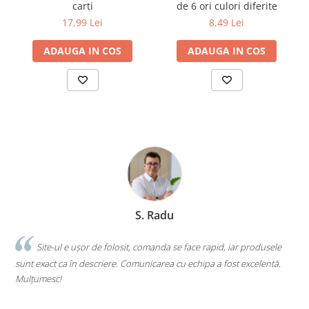
carti
de 6 ori culori diferite
Cărți ilustrate și interactive
17,99 Lei
8,49 Lei
Povești și ficțiune pentru copii
Enciclopedii și atlase pentru copii
ADAUGA IN COS
ADAUGA IN COS
Materiale educaționale
Benzi desenate
Hobby și activități pentru copii
Educație și carte școlară
Metoda Montessori
Culegeri și materiale auxiliare
Caiete de vacanță
Bibliografie școlară
Bibliografie didactică
S. Radu
Dicționare și gramatici
Pregătire pentru admitere
.
Site-ul e ușor de folosit, comanda se face rapid, iar produsele
sunt exact ca în descriere. Comunicarea cu echipa a fost excelentă.
s
Pregătire Evaluare Națională
Mulțumesc!
c
Pregătire Bacalaureat
Romane și literatură