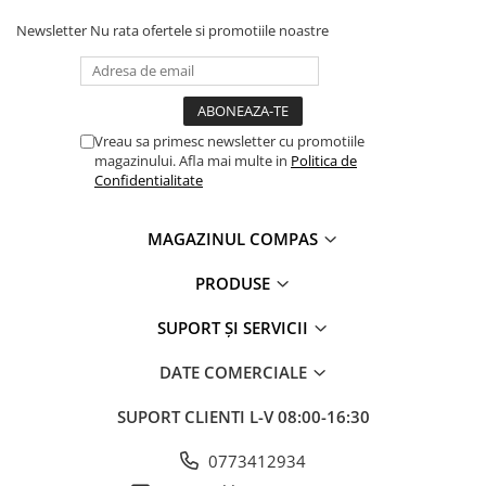
Clasici români și universali
Newsletter
Nu rata ofertele si promotiile noastre
Literatură modernă și
contemporană
Thriller și mister
Young adult
Vreau sa primesc newsletter cu promotiile
Science-fiction și fantasy
magazinului. Afla mai multe in
Politica de
Confidentialitate
Ficțiune erotică
Ficțiune mitologică și istorică
MAGAZINUL COMPAS
Romane de dragoste
Poezie și teatru
PRODUSE
Romane ilustrate
Dezvoltare personală și non-
SUPORT ȘI SERVICII
ficțiune
DATE COMERCIALE
Psihologie și dezvoltare personală
Biografii și memorii
SUPORT CLIENTI
L-V 08:00-16:30
Parenting și educație
0773412934
Sănătate și stil de viață