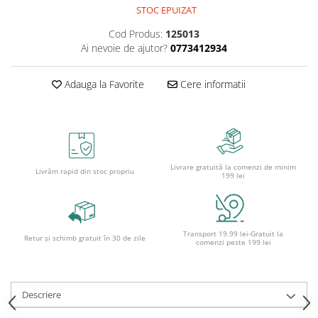
Caiete școlare și hârtie
STOC EPUIZAT
Caiete dictando
Cod Produs:
125013
Caiete matematică
Ai nevoie de ajutor?
0773412934
Caiete muzică
Caiete geografie și biologie
Adauga la Favorite
Cere informatii
Caiete tip I, II și III
Caiete foi veline
Rezerve pentru caiete
Vocabulare
Livrare gratuită la comenzi de minim
Blocuri de desen școlare
Livrăm rapid din stoc propriu
199 lei
Hârtie pentru lucru manual
Accesorii geometrie și matematică
Rigle și Echere
Transport 19.99 lei-Gratuit la
Retur și schimb gratuit în 30 de zile
comenzi peste 199 lei
Raportoare
Compasuri
Truse geometrie
Descriere
Socotitori și bețisoare pentru
numărat