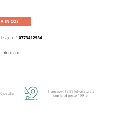
A IN COS
de ajutor?
0773412934
informatii
Transport 19.99 lei-Gratuit la
0 de zile
comenzi peste 199 lei