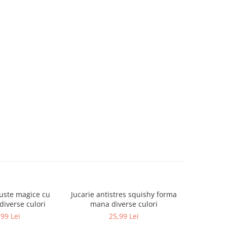
uste magice cu
Jucarie antistres squishy forma
Carti de 
diverse culori
mana diverse culori
1
,99 Lei
25,99 Lei