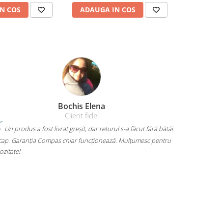
N COS
ADAUGA IN COS
ADAUG
Bochis Elena
Amelia 
Client fidel
at greșit, dar returul s-a făcut fără bătăi
Mi-am luat un rucsac Herlitz pe
 chiar funcționează. Mulțumesc pentru
mult. Are loc pentru toate cărțile, 
mă dor umerii când îl car. Plus că 
voiam. A ajuns rapid și fără surpriz