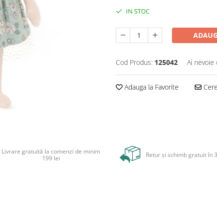
IN STOC
ADAUG
Cod Produs:
125042
Ai nevoie 
Adauga la Favorite
Cere 
Livrare gratuită la comenzi de minim
Retur și schimb gratuit în 3
199 lei