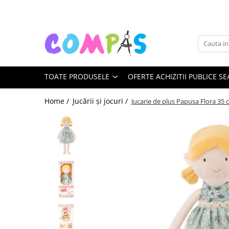
Toate Produsele
Pachete cadou
Noutăți Librăria Compas
TOATE PRODUSELE
OFERTE ACHIZITII PUBLICE SE
Souvenir România
Rechizite școlare
Home /
Jucării și jocuri /
Jucarie de plus Papusa Flora 35
Instrumente de scris
Pixuri
Stilouri școlare
Rollere și finelinere
Markere și textmarkere
Creioane grafice
Creioane mecanice
Creioane colorate
Creioane cerate