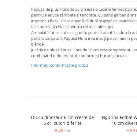
Cutii pentru depozitare
Caiete școlare și hârtie
Păpușa de pluș Flora de 35 cm este o jucărie fermecătoare, r
pentru a aduce zâmbete și tandrețe. Cu părul galben prins î
Caiete dictando
imprimeu floral, Flora emană căldură și gingășie. Materialul
Caiete matematică
face potrivită chiar și pentru cei mai mici copii.
Ambalată într-o cutie elegantă, poate fi oferită cadou la ori
Caiete muzică
până la sărbători. Păpușa Flora îi va însoți pe cei mici în po
Caiete geografie și biologie
blândă.
Caiete tip I, II și III
Jucăria de pluș Păpușa Flora de 35 cm este companionul per
combinând rafinamentul, confortul și bucuria jocului.
Caiete foi veline
Informatii conformitate produs
Rezerve pentru caiete
Vocabulare
Blocuri de desen școlare
Hârtie pentru lucru manual
Accesorii geometrie și matematică
Rigle și Echere
Raportoare
Ou cu dinozaur 6 cm creste de
Figurina Fotbal 
Compasuri
6 ori culori diferite
10 cm diver
8,49 Lei
9,99 
Truse geometrie