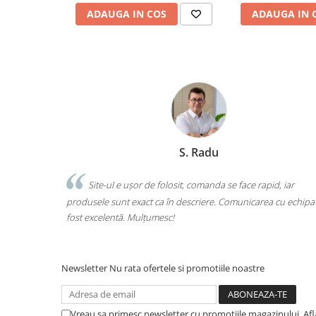
Socotitori și bețisoare pentru
ADAUGA IN COS
ADAUGA IN 
numărat
Ghiozdane și rucsacuri
Ghiozdane școlare
Rucsacuri școlare și casual
Ghiozdane pentru grădinită
Trollere pentru copii
Penare
S. Radu
Penare echipate
Penare neechipate
Site-ul e ușor de folosit, comanda se face rapid, iar
Am comand
Penare tip etui
usele sunt exact ca în descriere. Comunicarea cu echipa a
o singură coma
Acuarele și pensule școlare
 excelentă. Mulțumesc!
calitate. Foart
Acuarele școlare și Tempera
Pensule școlare
Pahare și palete pictură
Newsletter
Nu rata ofertele si promotiile noastre
Cărți
Cărți pentru copii
Vreau sa primesc newsletter cu promotiile magazinului. Af