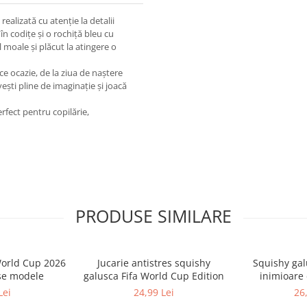
ealizată cu atenție la detalii
n codițe și o rochiță bleu cu
 moale și plăcut la atingere o
ce ocazie, de la ziua de naștere
vești pline de imaginație și joacă
fect pentru copilărie,
PRODUSE SIMILARE
World Cup 2026
Jucarie antistres squishy
Squishy gal
se modele
galusca Fifa World Cup Edition
inimioare 
Lei
24,99 Lei
26