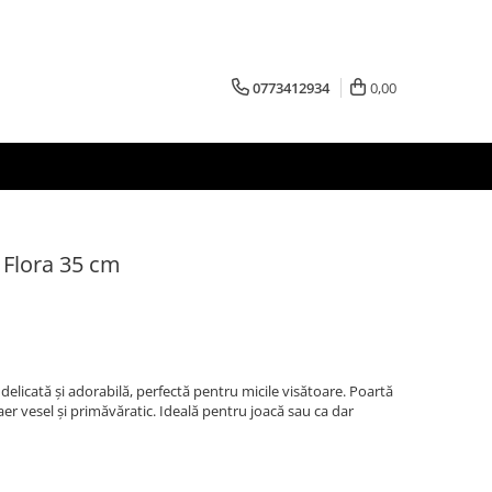
0773412934
0,00
 Flora 35 cm
elicată și adorabilă, perfectă pentru micile visătoare. Poartă
n aer vesel și primăvăratic. Ideală pentru joacă sau ca dar