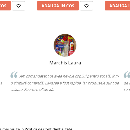
COS
ADAUGA IN COS
ADAUGA I
Marchis Laura
at tot ce avea nevoie copilul pentru școală, într-
Un produs a fost livr
ndă. Livrarea a fost rapidă, iar produsele sunt de
de cap. Garanția Compas
e mulțumită!
seriozitate!
la mai multe in
Politica de Confidentialitate