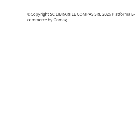
Romane și literatură
Clasici români și universali
©Copyright SC LIBRARIILE COMPAS SRL 2026
Platforma E-
commerce by Gomag
Literatură modernă și
contemporană
Thriller și mister
Young adult
Science-fiction și fantasy
Ficțiune erotică
Ficțiune mitologică și istorică
Romane de dragoste
Poezie și teatru
Romane ilustrate
Dezvoltare personală și non-
ficțiune
Psihologie și dezvoltare personală
Biografii și memorii
Parenting și educație