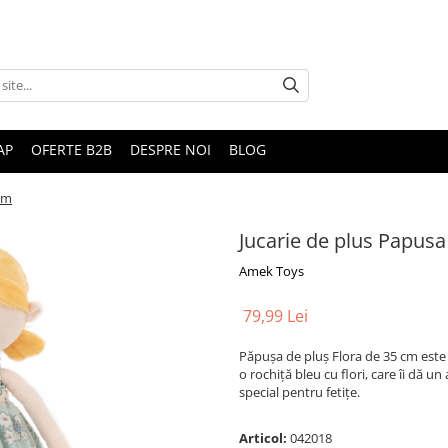
AP
OFERTE B2B
DESPRE NOI
BLOG
 cm
Jucarie de plus Papusa
Amek Toys
79,99 Lei
Păpușa de pluș Flora de 35 cm este d
o rochiță bleu cu flori, care îi dă u
special pentru fetițe.
Articol:
042018