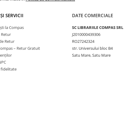
ȘI SERVICII
DATE COMERCIALE
ști la Compas
SC LIBRARIILE COMPAS SRL
e Retur
J2010000439306
de Retur
RO27242324
Compas – Retur Gratuit
str. Universului bloc B4
ienților
Satu Mare, Satu Mare
ANPC
fidelitate