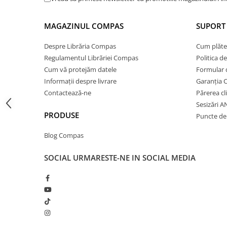
Cărți de colorat
Cărți ilustrate și interactive
MAGAZINUL COMPAS
SUPORT 
Povești și ficțiune pentru copii
Despre Librăria Compas
Cum plăte
Enciclopedii și atlase pentru copii
Regulamentul Librăriei Compas
Politica d
Materiale educaționale
Cum vă protejăm datele
Formular 
Benzi desenate
Informații despre livrare
Garanția 
Hobby și activități pentru copii
Contactează-ne
Părerea cl
Educație și carte școlară
Sesizări 
PRODUSE
Metoda Montessori
Puncte de 
Culegeri și materiale auxiliare
Blog Compas
Caiete de vacanță
Bibliografie școlară
SOCIAL
URMARESTE-NE IN SOCIAL MEDIA
Bibliografie didactică
Dicționare și gramatici
Pregătire pentru admitere
Pregătire Evaluare Națională
Pregătire Bacalaureat