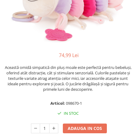
Radiere
Ascutițori
Corectoare și lipici
Mine și rezerve
Cretă școlară și creativă
Accesorii școlare
Coperți caiete si cărți
74,99 Lei
Etichete școlare
Carnete pentru elevi
Această omidă simpatică din pluș moale este perfectă pentru bebeluși,
oferind atât distracție, cât și stimulare senzorială. Culorile pastelate și
Lupe și articole educative
texturile variate atrag atenția celor mici, iar accesoriile atașate sunt
Foarfece școlare
ideale pentru explorare și joacă. O jucărie drăgălașă și sigură pentru
Globuri pământești
primele luni de descoperire.
Cutii sandwich și caserole
Articol:
098670-1
Umbrele pentru copii
Termosuri
IN STOC
Pahare și sticle pentru scoală
ADAUGA IN COS
Cutii pentru depozitare