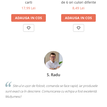
carti
de 6 ori culori diferite
Cărți ilustrate și interactive
17,99 Lei
8,49 Lei
Povești și ficțiune pentru copii
Enciclopedii și atlase pentru copii
ADAUGA IN COS
ADAUGA IN COS
Materiale educaționale
Benzi desenate
Hobby și activități pentru copii
Educație și carte școlară
Metoda Montessori
Culegeri și materiale auxiliare
Caiete de vacanță
Bibliografie școlară
Bibliografie didactică
S. Radu
Dicționare și gramatici
Pregătire pentru admitere
.
Site-ul e ușor de folosit, comanda se face rapid, iar produsele
Pregătire Evaluare Națională
sunt exact ca în descriere. Comunicarea cu echipa a fost excelentă.
s
Mulțumesc!
c
Pregătire Bacalaureat
Romane și literatură