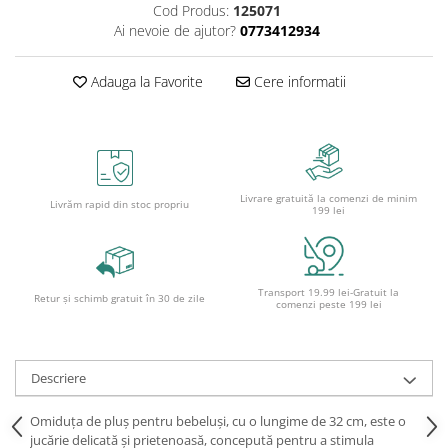
Caiete școlare și hârtie
Cod Produs:
125071
Ai nevoie de ajutor?
0773412934
Caiete dictando
Caiete matematică
Adauga la Favorite
Cere informatii
Caiete muzică
Caiete geografie și biologie
Caiete tip I, II și III
Caiete foi veline
Rezerve pentru caiete
Livrare gratuită la comenzi de minim
Livrăm rapid din stoc propriu
199 lei
Vocabulare
Blocuri de desen școlare
Hârtie pentru lucru manual
Accesorii geometrie și matematică
Transport 19.99 lei-Gratuit la
Retur și schimb gratuit în 30 de zile
comenzi peste 199 lei
Rigle și Echere
Raportoare
Compasuri
Descriere
Truse geometrie
Omiduța de pluș pentru bebeluși, cu o lungime de 32 cm, este o
Socotitori și bețisoare pentru
jucărie delicată și prietenoasă, concepută pentru a stimula
numărat