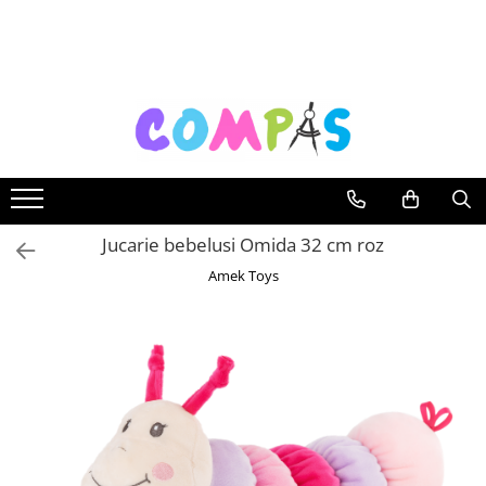
Toate Produsele
Noutăți Librăria Compas
Souvenir România
Rechizite școlare
Instrumente de scris
Pixuri
Jucarie bebelusi Omida 32 cm roz
Stilouri școlare
Amek Toys
Rollere și finelinere
Markere și textmarkere
Creioane grafice
Creioane mecanice
Creioane colorate
Creioane cerate
Carioci