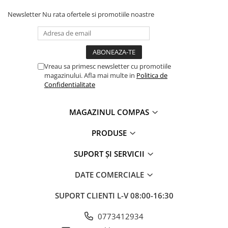
Clasici români și universali
Newsletter
Nu rata ofertele si promotiile noastre
Literatură modernă și
contemporană
Thriller și mister
Young adult
Vreau sa primesc newsletter cu promotiile
Science-fiction și fantasy
magazinului. Afla mai multe in
Politica de
Confidentialitate
Ficțiune erotică
Ficțiune mitologică și istorică
Romane de dragoste
MAGAZINUL COMPAS
Poezie și teatru
PRODUSE
Romane ilustrate
Dezvoltare personală și non-
SUPORT ȘI SERVICII
ficțiune
DATE COMERCIALE
Psihologie și dezvoltare personală
Biografii și memorii
SUPORT CLIENTI
L-V 08:00-16:30
Parenting și educație
0773412934
Sănătate și stil de viață