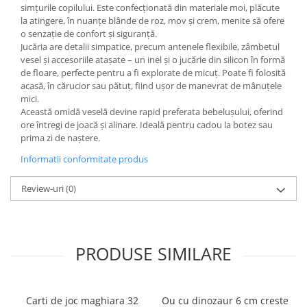
simțurile copilului. Este confecționată din materiale moi, plăcute
Ghiozdane și rucsacuri
la atingere, în nuanțe blânde de roz, mov și crem, menite să ofere
o senzație de confort și siguranță.
Ghiozdane școlare
Jucăria are detalii simpatice, precum antenele flexibile, zâmbetul
Rucsacuri școlare și casual
vesel și accesoriile atașate – un inel și o jucărie din silicon în formă
de floare, perfecte pentru a fi explorate de micuț. Poate fi folosită
Ghiozdane pentru grădinită
acasă, în cărucior sau pătuț, fiind ușor de manevrat de mânuțele
Trollere pentru copii
mici.
Penare
Această omidă veselă devine rapid preferata bebelușului, oferind
ore întregi de joacă și alinare. Ideală pentru cadou la botez sau
Penare echipate
prima zi de naștere.
Penare neechipate
Informatii conformitate produs
Penare tip etui
Acuarele și pensule școlare
Review-uri
(0)
Acuarele școlare și Tempera
Pensule școlare
Pahare și palete pictură
PRODUSE SIMILARE
Cărți
Cărți pentru copii
Cărți de colorat
Carti de joc maghiara 32
Ou cu dinozaur 6 cm creste