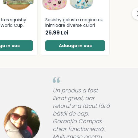
stres squishy
Squishy galuste magice cu
Jucarie a
a World Cup
inimioare diverse culori
forma man
26,99 Lei
25,99 Le
a in cos
Adauga in cos
Ad
Un produs a fost
livrat greșit, dar
returul s-a făcut fără
bătăi de cap.
Garanția Compas
chiar funcționează.
Mulțumesc pentru