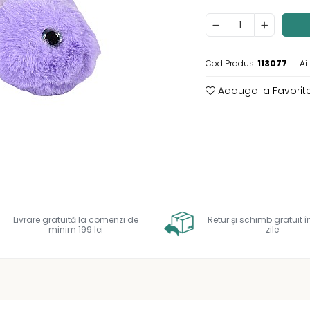
Cod Produs:
113077
Ai
Adauga la Favorit
ie
ok
Livrare gratuită la comenzi de
Retur și schimb gratuit î
minim 199 lei
zile