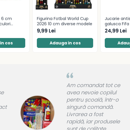
r 6 cm
Figurina Fotbal World Cup
Jucarie anti
culori
2026 10 cm diverse modele
galusca Fif
Edition
9,99 Lei
24,99 Lei
in cos
Adauga in cos
Adaug
Am comandat tot ce
se
avea nevoie copilul
pentru școală, într-o
act
singură comandă.
Livrarea a fost
rapidă, iar produsele
sunt de calitate.