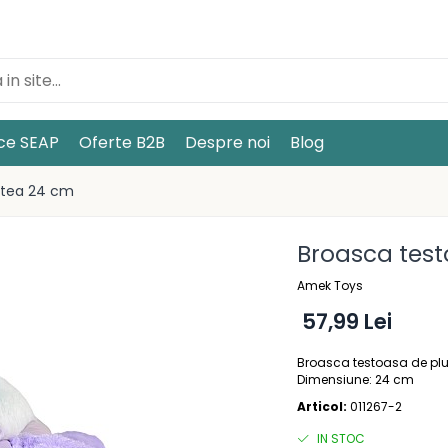
ice SEAP
Oferte B2B
Despre noi
Blog
stea 24 cm
Broasca tes
Amek Toys
57,99 Lei
Broasca testoasa de pl
Dimensiune: 24 cm
Articol:
011267-2
IN STOC