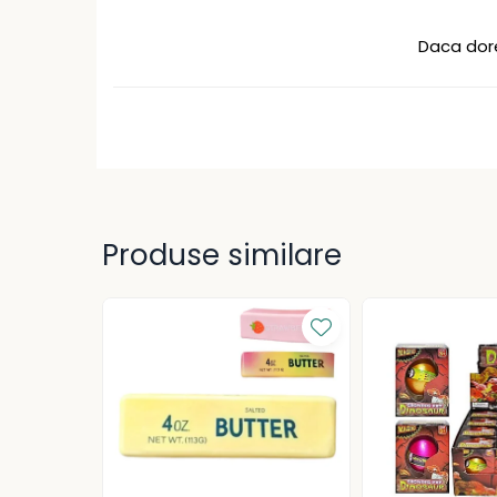
Caiete școlare și hârtie
Caiete dictando
Daca dore
Caiete matematică
Caiete muzică
Caiete geografie și biologie
Caiete tip I, II și III
Caiete foi veline
Rezerve pentru caiete
Vocabulare
Produse similare
Blocuri de desen școlare
Hârtie pentru lucru manual
Accesorii geometrie și
matematică
Rigle și Echere
Raportoare
Compasuri
Truse geometrie