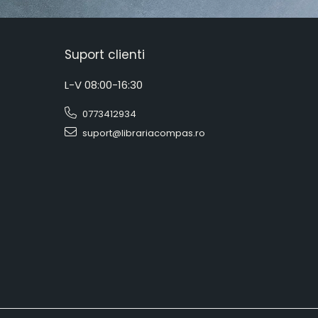
Suport clienti
L-V 08:00-16:30
0773412934
suport@librariacompas.ro