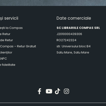
și servicii
Date comerciale
ești la Compas
SC LIBRARIILE COMPAS SRL
de Retur
J2010000439306
 de Retur
RO27242324
 Compas – Retur Gratuit
str. Universului bloc B4
lienților
Satu Mare, Satu Mare
 ANPC
 fidelitate