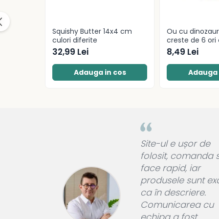
Socotitori și bețisoare pentru
numărat
Ghiozdane și rucsacuri
Squishy Butter 14x4 cm
Ou cu dinozau
Ghiozdane școlare
culori diferite
creste de 6 ori 
diferite
Rucsacuri școlare și casual
32,99 Lei
8,49 Lei
Ghiozdane pentru grădinită
Adauga in cos
Adauga 
Trollere pentru copii
Penare
Penare echipate
Penare neechipate
Penare tip etui
Acuarele și pensule școlare
artea pe
Site-ul e ușor de
tam de
folosit, comanda 
Acuarele școlare și Tempera
pret foarte
face rapid, iar
Pensule școlare
curat si
produsele sunt ex
Pahare și palete pictură
vrarea a
ca în descriere.
Cărți
si
Comunicarea cu
Cărți pentru copii
mpecabil.
echipa a fost