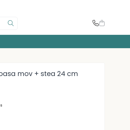
toasa mov + stea 24 cm
us