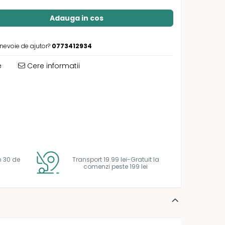
Adauga in cos
 nevoie de ajutor?
0773412934
e
Cere informatii
n 30 de
Transport 19.99 lei-Gratuit la
comenzi peste 199 lei