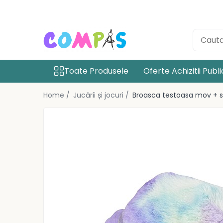
Toate Produsele
Noutăți Librăria Compas
Souvenir România
Toate Produsele
Oferte Achizitii Publ
Rechizite școlare
Instrumente de scris
Home /
Jucării și jocuri /
Broasca testoasa mov + 
Pixuri
Stilouri școlare
Rollere și finelinere
Markere și textmarkere
Creioane grafice
Creioane mecanice
Creioane colorate
Creioane cerate
Carioci