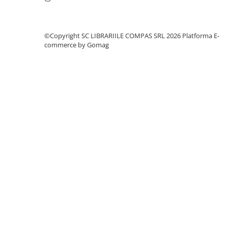
Clasici români și universali
Literatură modernă și
contemporană
©Copyright SC LIBRARIILE COMPAS SRL 2026
Platforma E-
commerce by Gomag
Thriller și mister
Young adult
Science-fiction și fantasy
Ficțiune erotică
Ficțiune mitologică și istorică
Romane de dragoste
Poezie și teatru
Romane ilustrate
Dezvoltare personală și non-
ficțiune
Psihologie și dezvoltare personală
Biografii și memorii
Parenting și educație
Sănătate și stil de viață