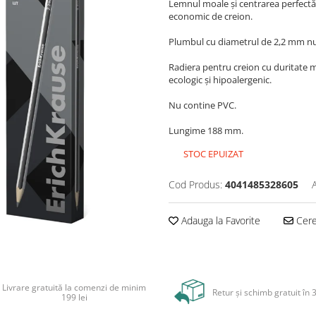
Lemnul moale și centrarea perfectă
economic de creion.
Plumbul cu diametrul de 2,2 mm nu 
Radiera pentru creion cu duritate m
ecologic și hipoalergenic.
Nu contine PVC.
Lungime 188 mm.
STOC EPUIZAT
Cod Produs:
4041485328605
Adauga la Favorite
Cere 
Livrare gratuită la comenzi de minim
Retur și schimb gratuit în 3
199 lei