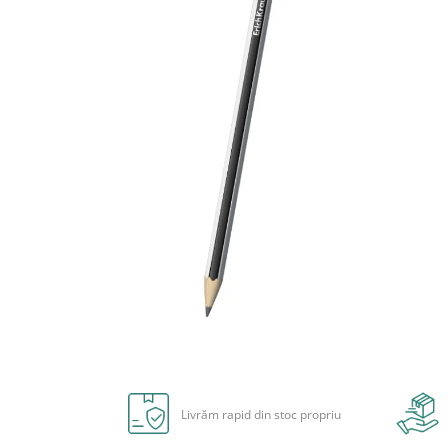
Radiere
Ascutițori
Corectoare și lipici
Mine și rezerve
Cretă școlară și creativă
Accesorii școlare
Coperți caiete si cărți
Etichete școlare
Carnete pentru elevi
Lupe și articole educative
Foarfece școlare
Globuri pământești
Cutii sandwich și caserole
Umbrele pentru copii
Distribuie
Termosuri
pe
Pahare și sticle pentru scoală
Facebook
Livrăm rapid din stoc propriu
Cutii pentru depozitare