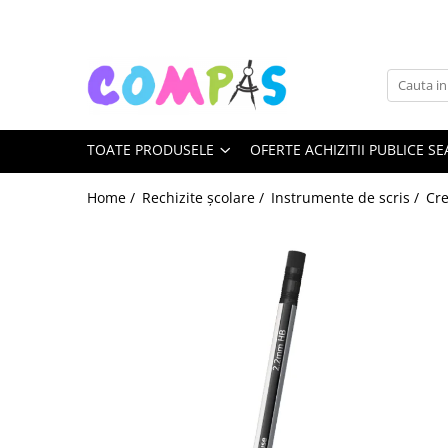
Toate Produsele
Noutăți Librăria Compas
Souvenir România
TOATE PRODUSELE
OFERTE ACHIZITII PUBLICE SE
Rechizite școlare
Instrumente de scris
Home /
Rechizite școlare /
Instrumente de scris /
Cre
Pixuri
Stilouri școlare
Rollere și finelinere
Markere și textmarkere
Creioane grafice
Creioane mecanice
Creioane colorate
Creioane cerate
Carioci