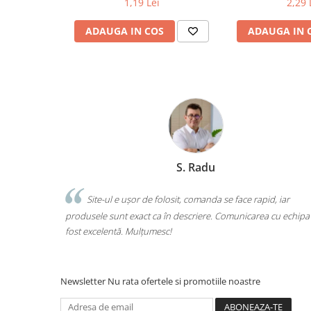
1,19 Lei
2,29 
Ghiozdane și rucsacuri
ADAUGA IN COS
ADAUGA IN 
Ghiozdane școlare
Rucsacuri școlare și casual
Ghiozdane pentru grădinită
Trollere pentru copii
Penare
Penare echipate
Penare neechipate
Marchis Laura
Penare tip etui
Acuarele și pensule școlare
 se face rapid, iar
Am comandat tot ce avea nevoie copilul pen
Acuarele școlare și Tempera
. Comunicarea cu echipa a
o singură comandă. Livrarea a fost rapidă, iar 
Pensule școlare
calitate. Foarte mulțumită!
Pahare și palete pictură
Cărți
Cărți pentru copii
Newsletter
Nu rata ofertele si promotiile noastre
Cărți de colorat