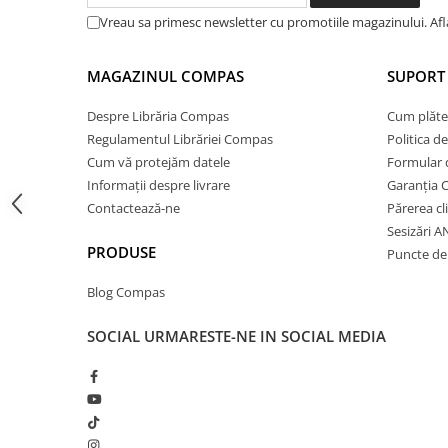
Cărți ilustrate și interactive
Vreau sa primesc newsletter cu promotiile magazinului. Af
Povești și ficțiune pentru copii
Enciclopedii și atlase pentru copii
MAGAZINUL COMPAS
SUPORT 
Materiale educaționale
Despre Librăria Compas
Cum plăte
Benzi desenate
Regulamentul Librăriei Compas
Politica d
Hobby și activități pentru copii
Cum vă protejăm datele
Formular 
Educație și carte școlară
Informații despre livrare
Garanția 
Metoda Montessori
Contactează-ne
Părerea cl
Culegeri și materiale auxiliare
Sesizări 
PRODUSE
Caiete de vacanță
Puncte de 
Bibliografie școlară
Blog Compas
Bibliografie didactică
Dicționare și gramatici
SOCIAL
URMARESTE-NE IN SOCIAL MEDIA
Pregătire pentru admitere
Pregătire Evaluare Națională
Pregătire Bacalaureat
Romane și literatură