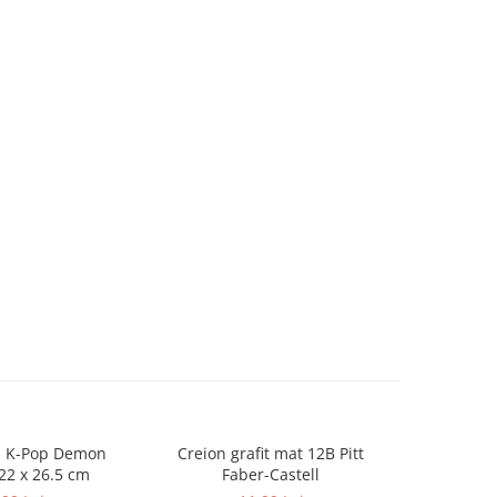
is K-Pop Demon
Creion grafit mat 12B Pitt
Creion gr
22 x 26.5 cm
Faber-Castell