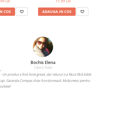
,99 Lei
11,99 Lei
N COS
ADAUGA IN COS
ADAUG
Amelia Bran
ră bătăi
Mi-am luat un rucsac Herlitz pentru liceu și chiar îmi place
pentru
mult. Are loc pentru toate cărțile, laptopul încape perfect și nu
mă dor umerii când îl car. Plus că arată super bine, exact cum
voiam. A ajuns rapid și fără surprize – 10/10!