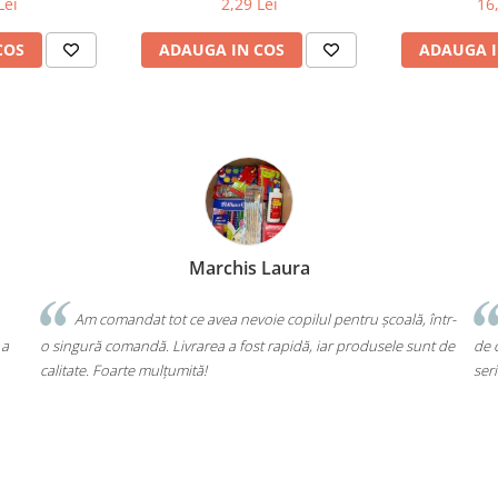
Lei
2,29 Lei
16
COS
ADAUGA IN COS
ADAUGA I
Bochis Elena
Client fidel
tru școală, într-
Un produs a fost livrat greșit, dar returul s-a făcut fă
produsele sunt de
de cap. Garanția Compas chiar funcționează. Mulțumesc 
seriozitate!