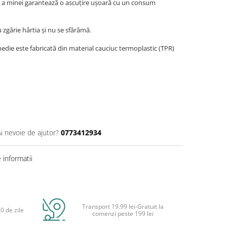
 a minei garantează o ascuțire ușoară cu un consum
zgârie hârtia și nu se sfărâmă.
edie este fabricată din material cauciuc termoplastic (TPR)
Ai nevoie de ajutor?
0773412934
informatii
Transport 19.99 lei-Gratuit la
0 de zile
comenzi peste 199 lei