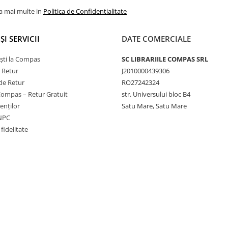
la mai multe in
Politica de Confidentialitate
ȘI SERVICII
DATE COMERCIALE
ști la Compas
SC LIBRARIILE COMPAS SRL
e Retur
J2010000439306
de Retur
RO27242324
Compas – Retur Gratuit
str. Universului bloc B4
ienților
Satu Mare, Satu Mare
ANPC
fidelitate