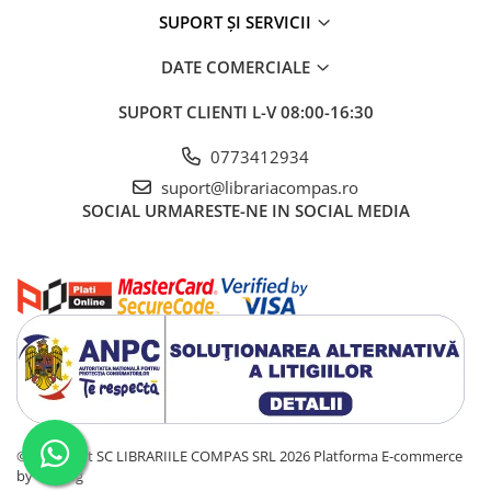
Artă și fotografie
SUPORT ȘI SERVICII
Ghiduri și hărți
Istorie și științe sociale
DATE COMERCIALE
Afaceri și economie
SUPORT CLIENTI
L-V 08:00-16:30
Religie și spiritualitate
Știință și tehnologie
0773412934
Gastronomie și hobby
suport@librariacompas.ro
Filosofie și eseuri
SOCIAL
URMARESTE-NE IN SOCIAL MEDIA
Limbi străine
Dicționare și ghiduri de conversație
Literatură în limbi străine
Gramatică și vocabulare
Papetărie și articole din hârtie
Planificare și agende
Agende datate
Agende nedatate
©Copyright SC LIBRARIILE COMPAS SRL 2026
Platforma E-commerce
Agende pentru copii
by Gomag