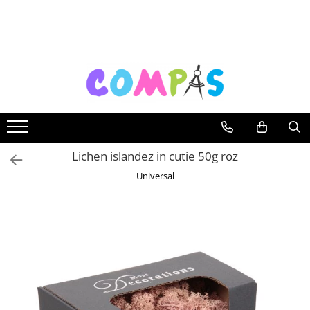
Toate Produsele
Noutăți Librăria Compas
Souvenir România
Rechizite școlare
Instrumente de scris
Pixuri
Lichen islandez in cutie 50g roz
Stilouri școlare
Universal
Rollere și finelinere
Markere și textmarkere
Creioane grafice
Creioane mecanice
Creioane colorate
Creioane cerate
Carioci