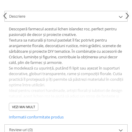
Ghiozdane și rucsacuri
Descriere
Ghiozdane școlare
Rucsacuri școlare și casual
Descoperă farmecul acestui lichen islandez roz, perfect pentru
Ghiozdane pentru grădinită
pasionații de decor și proiecte creative.
Trollere pentru copii
Textura sa naturală și tonul pastelat îl fac potrivit pentru
aranjamente florale, decorațiuni rustice, mini-grădini, scenete de
Penare
sărbătoare și proiecte DIY tematice. În combinație cu accesorii de
Penare echipate
Crăciun, luminițe și figurine, contribuie la obținerea unui decor
cald, plin de farmec și armonie.
Penare neechipate
Se modelează cu ușurință, putând fi lipit sau așezat în suporturi
Penare tip etui
decorative, globuri transparente, rame și compoziții florale. Cutia
Acuarele și pensule școlare
practică îl protejează și îți permite să păstrezi materialul în condiții
optime între utilizări.
Acuarele școlare și Tempera
Ideal pentru creatori handmade, artiști florali și iubitori de design
Pensule școlare
natural, acest lichen roz te ajută să aduci un strop de fantezie și
culoare în orice colț al casei tale.
Pahare și palete pictură
VEZI MAI MULT
Cărți
Informatii conformitate produs
Cărți pentru copii
Cărți de colorat
Review-uri
(0)