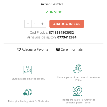
Caiete școlare și hârtie
Articol:
480393
Caiete dictando
IN STOC
Caiete matematică
Caiete muzică
ADAUGA IN COS
Caiete geografie și biologie
Cod Produs:
8718584803932
Caiete tip I, II și III
Ai nevoie de ajutor?
0773412934
Caiete foi veline
Rezerve pentru caiete
Adauga la Favorite
Cere informatii
Vocabulare
Blocuri de desen școlare
Hârtie pentru lucru manual
Accesorii geometrie și matematică
Rigle și Echere
Livrare gratuită la comenzi de minim
Livrăm rapid din stoc propriu
199 lei
Raportoare
Compasuri
Truse geometrie
Transport 19.99 lei-Gratuit la
Retur și schimb gratuit în 30 de zile
Socotitori și bețisoare pentru
comenzi peste 199 lei
numărat