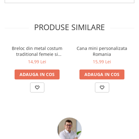
Cărți ilustrate și interactive
Povești și ficțiune pentru copii
Enciclopedii și atlase pentru copii
PRODUSE SIMILARE
Materiale educaționale
Benzi desenate
Hobby și activități pentru copii
Breloc din metal costum
Cana mini personalizata
Educație și carte școlară
traditional femeie si
Romania
drapelul Romaniei 9 cm
14,99 Lei
15,99 Lei
Metoda Montessori
Culegeri și materiale auxiliare
ADAUGA IN COS
ADAUGA IN COS
Caiete de vacanță
Bibliografie școlară
Bibliografie didactică
Dicționare și gramatici
Pregătire pentru admitere
Pregătire Evaluare Națională
Pregătire Bacalaureat
Romane și literatură