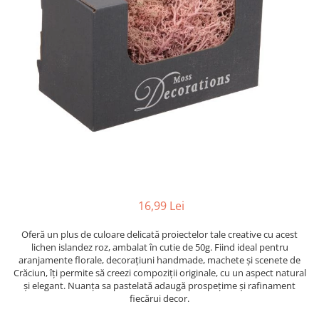
Radiere
Ascutițori
Corectoare și lipici
Mine și rezerve
Cretă școlară și creativă
Accesorii școlare
Coperți caiete si cărți
Etichete școlare
Carnete pentru elevi
Lupe și articole educative
Foarfece școlare
16,99 Lei
Globuri pământești
Cutii sandwich și caserole
Oferă un plus de culoare delicată proiectelor tale creative cu acest
Umbrele pentru copii
lichen islandez roz, ambalat în cutie de 50g. Fiind ideal pentru
aranjamente florale, decorațiuni handmade, machete și scenete de
Termosuri
Crăciun, îți permite să creezi compoziții originale, cu un aspect natural
Pahare și sticle pentru scoală
și elegant. Nuanța sa pastelată adaugă prospețime și rafinament
fiecărui decor.
Cutii pentru depozitare