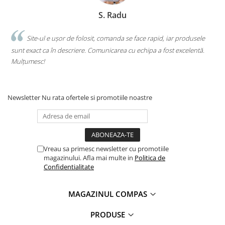
S. Radu
.
Site-ul e ușor de folosit, comanda se face rapid, iar produsele
sunt exact ca în descriere. Comunicarea cu echipa a fost excelentă.
s
Mulțumesc!
c
Newsletter
Nu rata ofertele si promotiile noastre
Vreau sa primesc newsletter cu promotiile
magazinului. Afla mai multe in
Politica de
Confidentialitate
MAGAZINUL COMPAS
PRODUSE