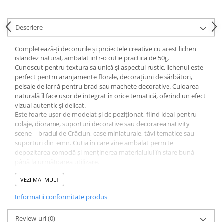
Ghiozdane pentru grădinită
Trollere pentru copii
Descriere
Penare
Completează-ți decorurile și proiectele creative cu acest lichen
Penare echipate
islandez natural, ambalat într-o cutie practică de 50g.
Penare neechipate
Cunoscut pentru textura sa unică și aspectul rustic, lichenul este
Penare tip etui
perfect pentru aranjamente florale, decorațiuni de sărbători,
peisaje de iarnă pentru brad sau machete decorative. Culoarea
Acuarele și pensule școlare
naturală îl face ușor de integrat în orice tematică, oferind un efect
Acuarele școlare și Tempera
vizual autentic și delicat.
Este foarte ușor de modelat și de poziționat, fiind ideal pentru
Pensule școlare
colaje, diorame, suporturi decorative sau decorarea nativity
Pahare și palete pictură
scene – bradul de Crăciun, case miniaturale, tăvi tematice sau
suporturi din lemn. Cutia în care vine ambalat permite
depozitarea comodă și menținerea materialului în stare bună
până la următoarea utilizare.
Fie că îl folosești pentru proiecte DIY, decoruri naturale sau
aranjamente festive, lichenul islandez este un accesoriu versatil
VEZI MAI MULT
ce aduce un plus de farmec și autenticitate în orice spațiu creativ.
Informatii conformitate produs
Review-uri
(0)