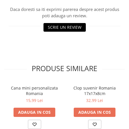
Ghiozdane și rucsacuri
Daca doresti sa iti exprimi parerea despre acest produs
poti adauga un review.
Ghiozdane școlare
Rucsacuri școlare și casual
SCRIE UN REVIEW
Ghiozdane pentru grădinită
Trollere pentru copii
Penare
Penare echipate
Penare neechipate
PRODUSE SIMILARE
Penare tip etui
Acuarele și pensule școlare
Acuarele școlare și Tempera
Cana mini personalizata
Clop suvenir Romania
Romania
17x17x8cm
Pensule școlare
15,99 Lei
32,99 Lei
Pahare și palete pictură
Cărți
ADAUGA IN COS
ADAUGA IN COS
Cărți pentru copii
Cărți de colorat