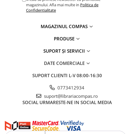
magazinului. Afla mai multe in
Politica de
Clasici români și universali
Confidentialitate
Literatură modernă și
contemporană
MAGAZINUL COMPAS
Thriller și mister
Young adult
PRODUSE
Science-fiction și fantasy
Ficțiune erotică
SUPORT ȘI SERVICII
Ficțiune mitologică și istorică
DATE COMERCIALE
Romane de dragoste
Poezie și teatru
SUPORT CLIENTI
L-V 08:00-16:30
Romane ilustrate
0773412934
Dezvoltare personală și non-
ficțiune
suport@librariacompas.ro
SOCIAL
URMARESTE-NE IN SOCIAL MEDIA
Psihologie și dezvoltare personală
Biografii și memorii
Parenting și educație
Sănătate și stil de viață