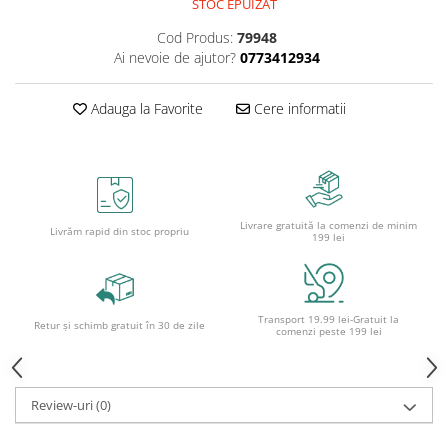
Caiete școlare și hârtie
STOC EPUIZAT
Caiete dictando
Cod Produs:
79948
Ai nevoie de ajutor?
0773412934
Caiete matematică
Caiete muzică
Adauga la Favorite
Cere informatii
Caiete geografie și biologie
Caiete tip I, II și III
Caiete foi veline
Rezerve pentru caiete
Vocabulare
Livrare gratuită la comenzi de minim
Livrăm rapid din stoc propriu
199 lei
Blocuri de desen școlare
Hârtie pentru lucru manual
Accesorii geometrie și matematică
Transport 19.99 lei-Gratuit la
Rigle și Echere
Retur și schimb gratuit în 30 de zile
comenzi peste 199 lei
Raportoare
Compasuri
Truse geometrie
Review-uri
(0)
Socotitori și bețisoare pentru
numărat