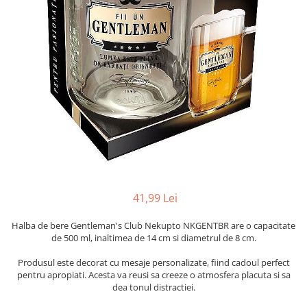
Radiere
Ascutițori
Corectoare și lipici
Mine și rezerve
Cretă școlară și creativă
Accesorii școlare
Coperți caiete si cărți
Etichete școlare
Carnete pentru elevi
Lupe și articole educative
Foarfece școlare
41,99 Lei
Globuri pământești
Cutii sandwich și caserole
Halba de bere Gentleman's Club Nekupto NKGENTBR are o capacitate
Umbrele pentru copii
de 500 ml, inaltimea de 14 cm si diametrul de 8 cm.
Termosuri
Produsul este decorat cu mesaje personalizate, fiind cadoul perfect
Pahare și sticle pentru scoală
pentru apropiati. Acesta va reusi sa creeze o atmosfera placuta si sa
dea tonul distractiei.
Cutii pentru depozitare