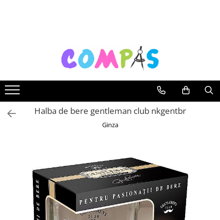
Toate Produsele
Noutăți Librăria Compas
Souvenir România
Rechizite școlare
Instrumente de scris
Pixuri
Halba de bere gentleman club nkgentbr
Stilouri școlare
Ginza
Rollere și finelinere
Markere și textmarkere
Creioane grafice
Creioane mecanice
Creioane colorate
Creioane cerate
Carioci