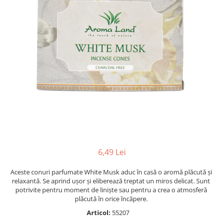
Radiere
Ascutițori
Corectoare și lipici
Mine și rezerve
Cretă școlară și creativă
Accesorii școlare
Coperți caiete si cărți
Etichete școlare
Carnete pentru elevi
Lupe și articole educative
Foarfece școlare
Globuri pământești
6,49 Lei
Cutii sandwich și caserole
Umbrele pentru copii
Aceste conuri parfumate White Musk aduc în casă o aromă plăcută și
relaxantă. Se aprind ușor și eliberează treptat un miros delicat. Sunt
Termosuri
potrivite pentru moment de liniște sau pentru a crea o atmosferă
Pahare și sticle pentru scoală
plăcută în orice încăpere.
Cutii pentru depozitare
Articol:
55207