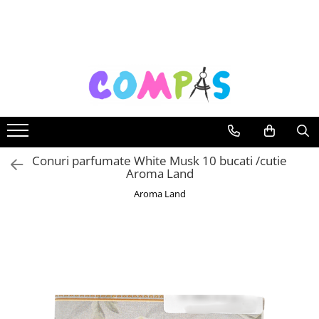
Toate Produsele
Noutăți Librăria Compas
Souvenir România
Rechizite școlare
Instrumente de scris
Pixuri
Conuri parfumate White Musk 10 bucati /cutie
Aroma Land
Stilouri școlare
Rollere și finelinere
Aroma Land
Markere și textmarkere
Creioane grafice
Creioane mecanice
Creioane colorate
Creioane cerate
Carioci