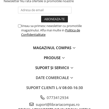
Newsletter
Nu rata ofertele si promotiile noastre
Clasici români și universali
Literatură modernă și
contemporană
Thriller și mister
Vreau sa primesc newsletter cu promotiile
Young adult
magazinului. Afla mai multe in
Politica de
Science-fiction și fantasy
Confidentialitate
Ficțiune erotică
Ficțiune mitologică și istorică
MAGAZINUL COMPAS
Romane de dragoste
PRODUSE
Poezie și teatru
Romane ilustrate
SUPORT ȘI SERVICII
Dezvoltare personală și non-
ficțiune
DATE COMERCIALE
Psihologie și dezvoltare personală
SUPORT CLIENTI
L-V 08:00-16:30
Biografii și memorii
0773412934
Parenting și educație
Sănătate și stil de viață
suport@librariacompas.ro