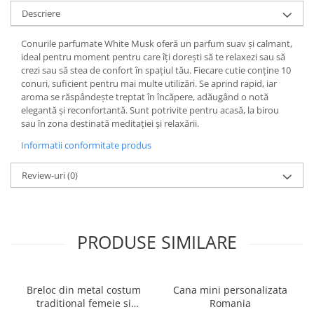
Descriere
Ghiozdane și rucsacuri
Ghiozdane școlare
Conurile parfumate White Musk oferă un parfum suav și calmant,
ideal pentru moment pentru care îți dorești să te relaxezi sau să
Rucsacuri școlare și casual
crezi sau să stea de confort în spațiul tău. Fiecare cutie conține 10
Ghiozdane pentru grădinită
conuri, suficient pentru mai multe utilizări. Se aprind rapid, iar
Trollere pentru copii
aroma se răspândește treptat în încăpere, adăugând o notă
elegantă și reconfortantă. Sunt potrivite pentru acasă, la birou
Penare
sau în zona destinată meditației și relaxării.
Penare echipate
Informatii conformitate produs
Penare neechipate
Penare tip etui
Review-uri
(0)
Acuarele și pensule școlare
Acuarele școlare și Tempera
Pensule școlare
PRODUSE SIMILARE
Pahare și palete pictură
Cărți
Cărți pentru copii
Breloc din metal costum
Cana mini personalizata
traditional femeie si
Romania
Cărți de colorat