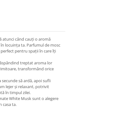
ă atunci când cauți o aromă
lm în locuința ta. Parfumul de mosc
perfect pentru spații în care îți
 răspândind treptat aroma lor
rimitoare, transformând orice
va secunde să ardă, apoi sufli
 lejer și relaxant, potrivit
 în timpul zilei.
fumate White Musk sunt o alegere
 casa ta.