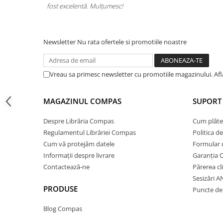
calitate. Foarte mulțumită!
Cărți ilustrate și interactive
Povești și ficțiune pentru copii
Enciclopedii și atlase pentru copii
Newsletter
Nu rata ofertele si promotiile noastre
Materiale educaționale
Benzi desenate
Hobby și activități pentru copii
Vreau sa primesc newsletter cu promotiile magazinului. Af
Educație și carte școlară
Metoda Montessori
MAGAZINUL COMPAS
SUPORT 
Culegeri și materiale auxiliare
Despre Librăria Compas
Cum plăte
Caiete de vacanță
Regulamentul Librăriei Compas
Politica d
Bibliografie școlară
Cum vă protejăm datele
Formular 
Bibliografie didactică
Informații despre livrare
Garanția 
Dicționare și gramatici
Contactează-ne
Părerea cl
Pregătire pentru admitere
Sesizări 
PRODUSE
Puncte de 
Pregătire Evaluare Națională
Pregătire Bacalaureat
Blog Compas
Romane și literatură