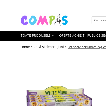
Toate Produsele
Noutăți Librăria Compas
Souvenir România
TOATE PRODUSELE
OFERTE ACHIZITII PUBLICE SE
Rechizite școlare
Instrumente de scris
Home /
Casă și decorațiuni /
Betisoare parfumate 24g W
Pixuri
Stilouri școlare
Rollere și finelinere
Markere și textmarkere
Creioane grafice
Creioane mecanice
Creioane colorate
Creioane cerate
Carioci