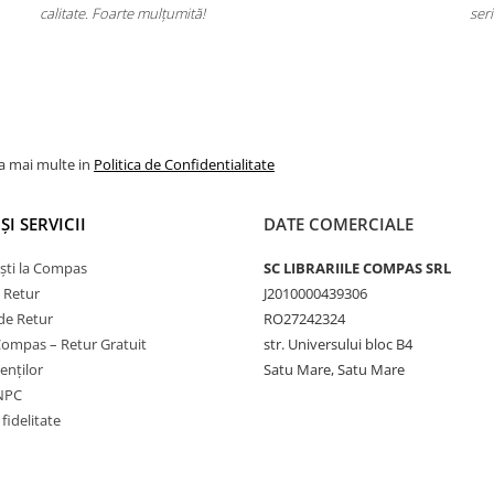
seriozitate!
la mai multe in
Politica de Confidentialitate
ȘI SERVICII
DATE COMERCIALE
ști la Compas
SC LIBRARIILE COMPAS SRL
e Retur
J2010000439306
de Retur
RO27242324
Compas – Retur Gratuit
str. Universului bloc B4
ienților
Satu Mare, Satu Mare
ANPC
fidelitate