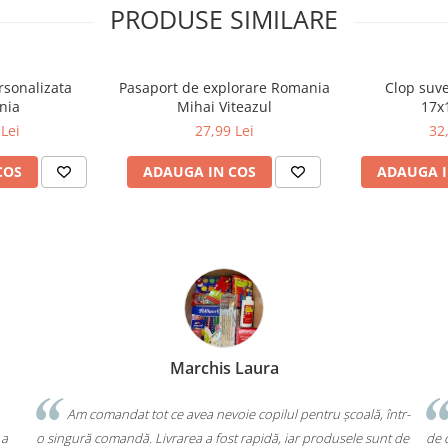
PRODUSE SIMILARE
rsonalizata
Pasaport de explorare Romania
Clop suv
nia
Mihai Viteazul
17x
Lei
27,99 Lei
32
COS
ADAUGA IN COS
ADAUGA I
Bochis Elena
Client fidel
ală, într-
Un produs a fost livrat greșit, dar returul s-a făcut fără bătăi
le sunt de
de cap. Garanția Compas chiar funcționează. Mulțumesc pentru