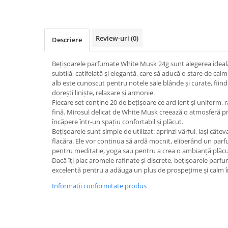
Caiete școlare și hârtie
Caiete dictando
Caiete matematică
Review-uri
(0)
Descriere
Caiete muzică
Caiete geografie și biologie
Bețișoarele parfumate White Musk 24g sunt alegerea ideal
Caiete tip I, II și III
subtilă, catifelată și elegantă, care să aducă o stare de ca
Caiete foi veline
alb este cunoscut pentru notele sale blânde și curate, fiind 
dorești liniște, relaxare și armonie.
Rezerve pentru caiete
Fiecare set conține 20 de bețișoare ce ard lent și uniform,
Vocabulare
fină. Mirosul delicat de White Musk creează o atmosferă p
încăpere într-un spațiu confortabil și plăcut.
Blocuri de desen școlare
Bețișoarele sunt simple de utilizat: aprinzi vârful, lași câte
Hârtie pentru lucru manual
flacăra. Ele vor continua să ardă mocnit, eliberând un parfum
Accesorii geometrie și matematică
pentru meditație, yoga sau pentru a crea o ambianță plăcută
Dacă îți plac aromele rafinate și discrete, bețișoarele par
Rigle și Echere
excelentă pentru a adăuga un plus de prospețime și calm în
Raportoare
Informatii conformitate produs
Compasuri
Truse geometrie
Socotitori și bețisoare pentru
numărat