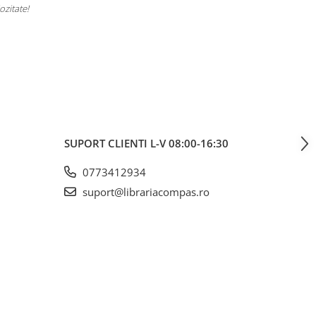
mă dor umerii când îl car. Plus că arată super bine, exact cum
voiam. A ajuns rapid și fără surprize – 10/10!
SUPORT CLIENTI
L-V 08:00-16:30
0773412934
suport@librariacompas.ro