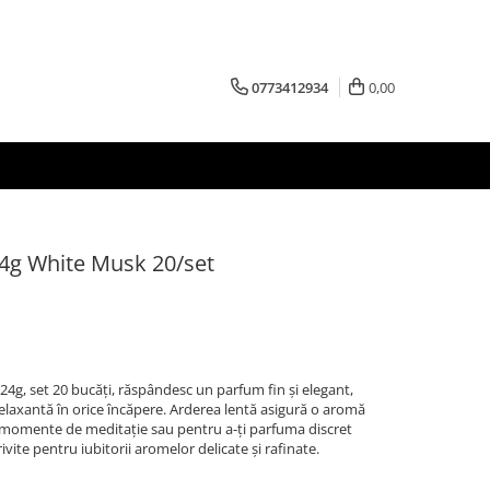
0773412934
0,00
4g White Musk 20/set
4g, set 20 bucăți, răspândesc un parfum fin și elegant,
elaxantă în orice încăpere. Arderea lentă asigură o aromă
u momente de meditație sau pentru a-ți parfuma discret
rivite pentru iubitorii aromelor delicate și rafinate.