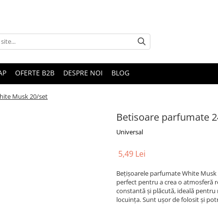
AP
OFERTE B2B
DESPRE NOI
BLOG
hite Musk 20/set
Betisoare parfumate 2
Universal
5,49 Lei
Bețișoarele parfumate White Musk 2
perfect pentru a crea o atmosferă r
constantă și plăcută, ideală pentr
locuința. Sunt ușor de folosit și pot