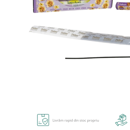
Radiere
Ascutițori
Corectoare și lipici
Mine și rezerve
Cretă școlară și creativă
Accesorii școlare
Coperți caiete si cărți
Etichete școlare
Carnete pentru elevi
Lupe și articole educative
Foarfece școlare
Globuri pământești
Cutii sandwich și caserole
Umbrele pentru copii
Distribuie
Termosuri
pe
Pahare și sticle pentru scoală
Facebook
Livrăm rapid din stoc propriu
Cutii pentru depozitare