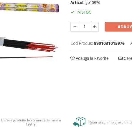
Articol:
gp15976
IN STOC
ADAUG
Cod Produs:
8901031015976
Adauga la Favorite
Cere 
Livrare gratuită la comenzi de minim
Retur și schimb gratuit în 3
199 lei