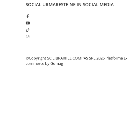
SOCIAL
URMARESTE-NE IN SOCIAL MEDIA
Clasici români și universali
Literatură modernă și
contemporană
Thriller și mister
Young adult
Science-fiction și fantasy
Ficțiune erotică
Ficțiune mitologică și istorică
©Copyright SC LIBRARIILE COMPAS SRL 2026
Platforma E-
commerce by Gomag
Romane de dragoste
Poezie și teatru
Romane ilustrate
Dezvoltare personală și non-
ficțiune
Psihologie și dezvoltare personală
Biografii și memorii
Parenting și educație
Sănătate și stil de viață