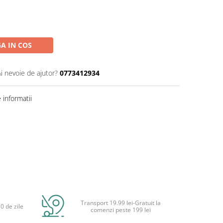
A IN COS
Ai nevoie de ajutor?
0773412934
informatii
Transport 19.99 lei-Gratuit la
0 de zile
comenzi peste 199 lei