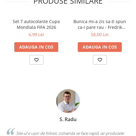
PRODUSE SIMILARE
Clasici români și universali
Literatură modernă și
contemporană
Set 7 autocolante Cupa
Bunica mi-a zis sa-ti spun
Mondiala FIFA 2026
ca-i pare rau - Fredrik
Thriller și mister
Backman
6,99 Lei
58,00 Lei
Young adult
Science-fiction și fantasy
ADAUGA IN COS
ADAUGA IN COS
Ficțiune erotică
Ficțiune mitologică și istorică
Romane de dragoste
Poezie și teatru
Romane ilustrate
Dezvoltare personală și non-
ficțiune
Psihologie și dezvoltare personală
Biografii și memorii
S. Radu
Parenting și educație
Sănătate și stil de viață
.
Site-ul e ușor de folosit, comanda se face rapid, iar produsele