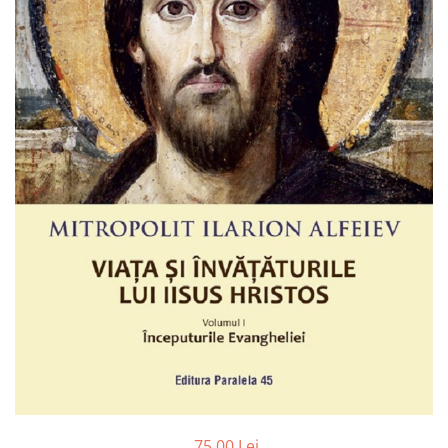
Radiere
Ascutițori
Corectoare și lipici
Mine și rezerve
Cretă școlară și creativă
Accesorii școlare
Coperți caiete si cărți
Etichete școlare
Carnete pentru elevi
Lupe și articole educative
Foarfece școlare
Globuri pământești
Cutii sandwich și caserole
Umbrele pentru copii
Termosuri
Pahare și sticle pentru scoală
Cutii pentru depozitare
75,00 Lei