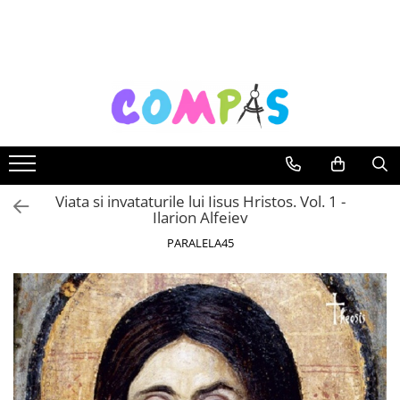
Toate Produsele
Noutăți Librăria Compas
Souvenir România
Rechizite școlare
Instrumente de scris
Pixuri
Viata si invataturile lui Iisus Hristos. Vol. 1 -
Ilarion Alfeiev
Stilouri școlare
Rollere și finelinere
PARALELA45
Markere și textmarkere
Creioane grafice
Creioane mecanice
Creioane colorate
Creioane cerate
Carioci