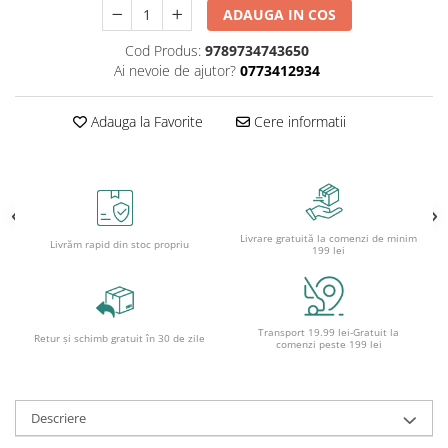
ADAUGA IN COS
Ghiozdane și rucsacuri
Cod Produs:
9789734743650
Ghiozdane școlare
Ai nevoie de ajutor?
0773412934
Rucsacuri școlare și casual
Ghiozdane pentru grădinită
Adauga la Favorite
Cere informatii
Trollere pentru copii
Penare
Penare echipate
Penare neechipate
Livrare gratuită la comenzi de minim
Penare tip etui
Livrăm rapid din stoc propriu
199 lei
Acuarele și pensule școlare
Acuarele școlare și Tempera
Pensule școlare
Transport 19.99 lei-Gratuit la
Retur și schimb gratuit în 30 de zile
comenzi peste 199 lei
Pahare și palete pictură
Cărți
Cărți pentru copii
Descriere
Cărți de colorat