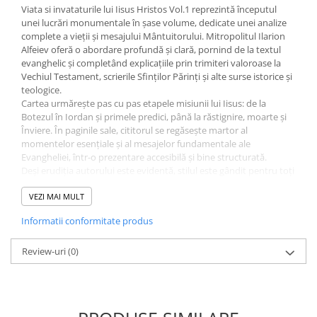
Viata si invataturile lui Iisus Hristos Vol.1 reprezintă începutul
Cărți ilustrate și interactive
unei lucrări monumentale în șase volume, dedicate unei analize
Povești și ficțiune pentru copii
complete a vieții și mesajului Mântuitorului. Mitropolitul Ilarion
Enciclopedii și atlase pentru copii
Alfeiev oferă o abordare profundă și clară, pornind de la textul
evanghelic și completând explicațiile prin trimiteri valoroase la
Materiale educaționale
Vechiul Testament, scrierile Sfinților Părinți și alte surse istorice și
Benzi desenate
teologice.
Hobby și activități pentru copii
Cartea urmărește pas cu pas etapele misiunii lui Iisus: de la
Botezul în Iordan și primele predici, până la răstignire, moarte și
Educație și carte școlară
Înviere. În paginile sale, cititorul se regăsește martor al
Metoda Montessori
momentelor esențiale și al mesajelor fundamentale ale
Evangheliei, într-o prezentare accesibilă și bine structurată.
Culegeri și materiale auxiliare
Deși erudiția autorului este evidentă, stilul este gândit pentru toți
Caiete de vacanță
cititorii – de la cei cu pregătire teologică, până la cei aflați în
Bibliografie școlară
căutarea adevărului sau în procesul de înțelegere a rolului lui Iisus
VEZI MAI MULT
în istoria mântuirii. Lucrarea vorbește atât celor credincioși, cât și
Bibliografie didactică
Informatii conformitate produs
celor care se îndoiesc sau explorează credința, oferind lor repere,
Dicționare și gramatici
explicații și o perspectivă echilibrată asupra textelor biblice.
O carte care îmbină rigoarea academică cu sensibilitatea
Review-uri
(0)
Pregătire pentru admitere
duhovnicească, invitându-te să redescoperi Evanghelia pas cu
Pregătire Evaluare Națională
pas și să înțelegi drumul Mântuitorului prin ochii tradiției creștine,
Pregătire Bacalaureat
în context istoric, cultural și spiritual.
Romane și literatură