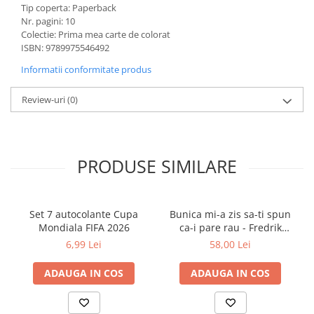
Tip coperta: Paperback
Cărți ilustrate și interactive
Nr. pagini: 10
Povești și ficțiune pentru copii
Colectie: Prima mea carte de colorat
Enciclopedii și atlase pentru copii
ISBN: 9789975546492
Materiale educaționale
Informatii conformitate produs
Benzi desenate
Review-uri
(0)
Hobby și activități pentru copii
Educație și carte școlară
Metoda Montessori
Culegeri și materiale auxiliare
PRODUSE SIMILARE
Caiete de vacanță
Bibliografie școlară
Bibliografie didactică
Set 7 autocolante Cupa
Bunica mi-a zis sa-ti spun
Mondiala FIFA 2026
ca-i pare rau - Fredrik
Dicționare și gramatici
Backman
6,99 Lei
58,00 Lei
Pregătire pentru admitere
Pregătire Evaluare Națională
ADAUGA IN COS
ADAUGA IN COS
Pregătire Bacalaureat
Romane și literatură