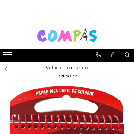
Toate Produsele
Noutăți Librăria Compas
Souvenir România
Rechizite școlare
Instrumente de scris
Pixuri
Vehicule cu carioci
Stilouri școlare
Editura Prut
Rollere și finelinere
Markere și textmarkere
Creioane grafice
Creioane mecanice
Creioane colorate
Creioane cerate
Carioci