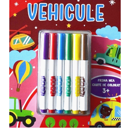
Radiere
Ascutițori
Corectoare și lipici
Mine și rezerve
Cretă școlară și creativă
Accesorii școlare
Coperți caiete si cărți
Etichete școlare
Carnete pentru elevi
Lupe și articole educative
Foarfece școlare
Globuri pământești
Cutii sandwich și caserole
Umbrele pentru copii
Termosuri
Pahare și sticle pentru scoală
Cutii pentru depozitare