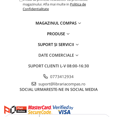
Artă și fotografie
magazinului. Afla mai multe in
Politica de
Ghiduri și hărți
Confidentialitate
Istorie și științe sociale
Afaceri și economie
MAGAZINUL COMPAS
Religie și spiritualitate
PRODUSE
Știință și tehnologie
Gastronomie și hobby
SUPORT ȘI SERVICII
Filosofie și eseuri
DATE COMERCIALE
Limbi străine
Dicționare și ghiduri de conversație
SUPORT CLIENTI
L-V 08:00-16:30
Literatură în limbi străine
0773412934
Gramatică și vocabulare
suport@librariacompas.ro
Papetărie și articole din hârtie
SOCIAL
URMARESTE-NE IN SOCIAL MEDIA
Planificare și agende
Agende datate
Agende nedatate
Agende pentru copii