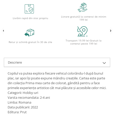
Ghiozdane și rucsacuri
Ghiozdane școlare
Livrare gratuită la comenzi de minim
Livrăm rapid din stoc propriu
199 lei
Rucsacuri școlare și casual
Ghiozdane pentru grădinită
Trollere pentru copii
Penare
Transport 19.99 lei-Gratuit la
Retur și schimb gratuit în 30 de zile
comenzi peste 199 lei
Penare echipate
Penare neechipate
Penare tip etui
Descriere
Acuarele și pensule școlare
Copilul va putea explora fiecare vehicul colorându-l după bunul
Acuarele școlare și Tempera
plac, iar apoi își poate expune mândru creațiile. Cartea este parte
Pensule școlare
din colecția Prima mea carte de colorat, gândită pentru a face
primele experiențe artistice cât mai plăcute și accesibile celor mici.
Pahare și palete pictură
Categorii: Hobby-uri
Cărți
Varsta recomandata: 2-4 ani
Limba: Romana
Cărți pentru copii
Data publicarii: 2022
Cărți de colorat
Editura: Prut