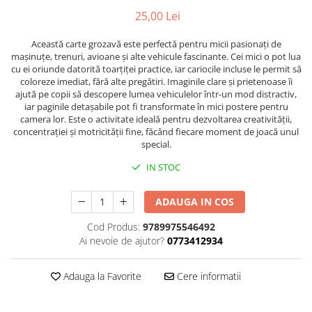
Caiete școlare și hârtie
25,00 Lei
Caiete dictando
Caiete matematică
Această carte grozavă este perfectă pentru micii pasionați de
mașinuțe, trenuri, avioane și alte vehicule fascinante. Cei mici o pot lua
Caiete muzică
cu ei oriunde datorită toarțiței practice, iar cariocile incluse le permit să
Caiete geografie și biologie
coloreze imediat, fără alte pregătiri. Imaginile clare și prietenoase îi
ajută pe copii să descopere lumea vehiculelor într-un mod distractiv,
Caiete tip I, II și III
iar paginile detașabile pot fi transformate în mici postere pentru
Caiete foi veline
camera lor. Este o activitate ideală pentru dezvoltarea creativității,
Rezerve pentru caiete
concentrației și motricității fine, făcând fiecare moment de joacă unul
special.
Vocabulare
Blocuri de desen școlare
IN STOC
Hârtie pentru lucru manual
ADAUGA IN COS
Accesorii geometrie și matematică
Rigle și Echere
Cod Produs:
9789975546492
Ai nevoie de ajutor?
0773412934
Raportoare
Compasuri
Adauga la Favorite
Cere informatii
Truse geometrie
Socotitori și bețisoare pentru
numărat