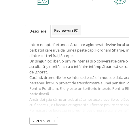
Cutii pentru depozitare
Caiete școlare și hârtie
Caiete dictando
Caiete matematică
Review-uri
(0)
Descriere
Caiete muzică
Caiete geografie și biologie
Într-o noapte furtunoasă, un bar aglomerat devine locul unde
Caiete tip I, II și III
bărbatul care îi va da lumea peste cap: Fordham Sharpe, mo
Caiete foi veline
dintre cei trei frați Sharpe.
Un singur loc liber, o privire intensă și o conversație care o 
Rezerve pentru caiete
ascultată și dorită fac ca o întâlnire întâmplătoare să se t
Vocabulare
de ignorat.
Blocuri de desen școlare
Curând, drumurile lor se intersectează din nou, de data ace
parteneri într-un proiect de transformare a unei pensiuni ca
Hârtie pentru lucru manual
Pentru Fordham, Ellery este un teritoriu interzis. Pentru Ell
Accesorii geometrie și matematică
periculoasă.
Amândoi știu că nu ar trebui să amestece afacerile cu plăcer
Rigle și Echere
cu fiecare zi, cu fiecare atingere și cu fiecare privire care 
Raportoare
Pe măsură ce lucrează împreună, pasiunea se transformă î
Compasuri
imposibil de oprit, iar cei doi sunt puși în fața unei întreb
trebuie să demonstreze nu este că pot construi ceva grandi
VEZI MAI MULT
Truse geometrie
celălalt.