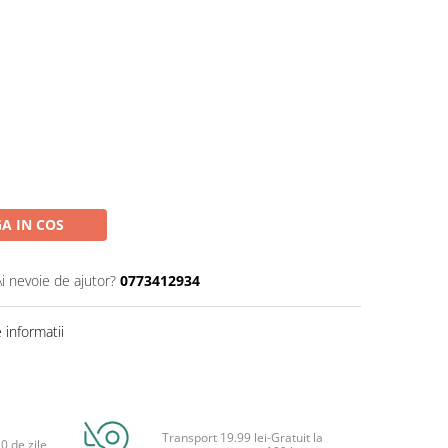
A IN COS
Ai nevoie de ajutor?
0773412934
informatii
Transport 19.99 lei-Gratuit la
0 de zile