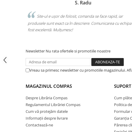
u
Marchis Laura
Cărți de colorat
Cărți ilustrate și interactive
da se face rapid, iar
Am comandat tot ce avea nevoie copilul pe
Povești și ficțiune pentru copii
e. Comunicarea cu echipa a
o singură comandă. Livrarea a fost rapidă, iar
Enciclopedii și atlase pentru copii
calitate. Foarte mulțumită!
Materiale educaționale
Benzi desenate
Hobby și activități pentru copii
Newsletter
Nu rata ofertele si promotiile noastre
Educație și carte școlară
Metoda Montessori
Vreau sa primesc newsletter cu promotiile magazinului. Af
Culegeri și materiale auxiliare
Caiete de vacanță
MAGAZINUL COMPAS
SUPORT 
Bibliografie școlară
Bibliografie didactică
Despre Librăria Compas
Cum plăte
Regulamentul Librăriei Compas
Politica d
Dicționare și gramatici
Cum vă protejăm datele
Formular 
Pregătire pentru admitere
Informații despre livrare
Garanția 
Pregătire Evaluare Națională
Contactează-ne
Părerea cl
Pregătire Bacalaureat
Sesizări 