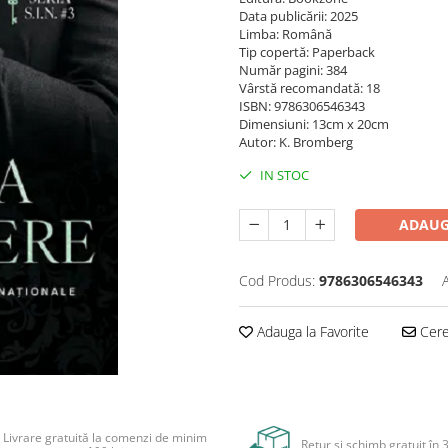
Data publicării: 2025
Limba: Română
Tip copertă: Paperback
Număr pagini: 384
Vârstă recomandată: 18
ISBN: 9786306546343
Dimensiuni: 13cm x 20cm
Autor: K. Bromberg
IN STOC
ADAUG
Cod Produs:
9786306546343
Adauga la Favorite
Cere 
Livrare gratuită la comenzi de minim
Retur și schimb gratuit în 3