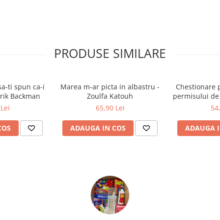
 și momente vulnerabile, în care
re și cu consecințele inevitabile
nexiune și riscul de a-ți
PRODUSE SIMILARE
a-ti spun ca-i
Marea m-ar picta in albastru -
Chestionare 
drik Backman
Zoulfa Katouh
permisului de
Categor
Lei
65,90 Lei
54
COS
ADAUGA IN COS
ADAUGA I