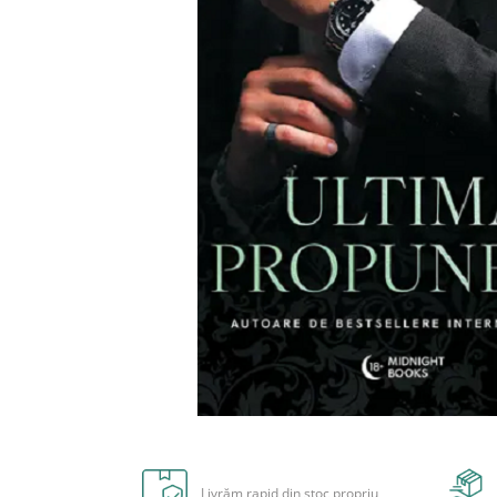
Carioci
Radiere
Ascutițori
Corectoare și lipici
Mine și rezerve
Cretă școlară și creativă
Accesorii școlare
Coperți caiete si cărți
Etichete școlare
Carnete pentru elevi
Lupe și articole educative
Foarfece școlare
Globuri pământești
Cutii sandwich și caserole
Umbrele pentru copii
Distribuie
Termosuri
pe
Pahare și sticle pentru scoală
Facebook
Livrăm rapid din stoc propriu