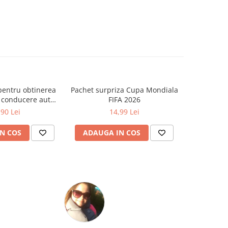
pentru obtinerea
Pachet surpriza Cupa Mondiala
Cat timp
 conducere auto -
FIFA 2026
Zo
ia B - 2026
,90 Lei
14,99 Lei
N COS
ADAUGA IN COS
ADAUG