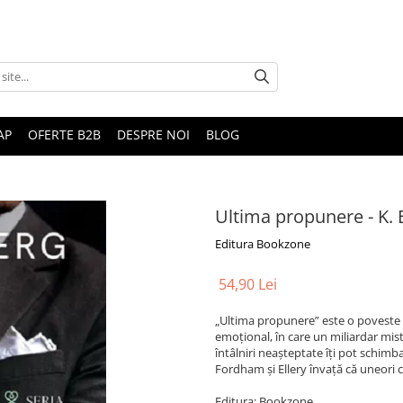
AP
OFERTE B2B
DESPRE NOI
BLOG
Ultima propunere - K.
Editura Bookzone
54,90 Lei
„Ultima propunere” este o poveste int
emoțional, în care un miliardar mis
întâlniri neașteptate îți pot schimba 
Fordham și Ellery învață că uneori 
Editura: Bookzone