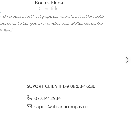
Amelia Bran
ără bătăi
Mi-am luat un rucsac Herlitz pentru liceu și chiar îmi place
c pentru
mult. Are loc pentru toate cărțile, laptopul încape perfect și nu
mă dor umerii când îl car. Plus că arată super bine, exact cum
voiam. A ajuns rapid și fără surprize – 10/10!
SUPORT CLIENTI
L-V 08:00-16:30
0773412934
suport@librariacompas.ro