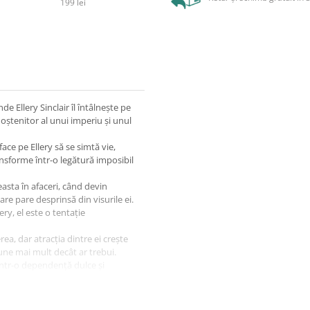
199 lei
 Ellery Sinclair îl întâlnește pe
ștenitor al unui imperiu și unul
face pe Ellery să se simtă vie,
ransforme într-o legătură imposibil
asta în afaceri, când devin
re pare desprinsă din visurile ei.
ery, el este o tentație
ea, dar atracția dintre ei crește
spune mai mult decât ar trebui.
ntr-o dependență dulce și
ări dureroase: poate că ceea ce
os, ci că au nevoie unul de