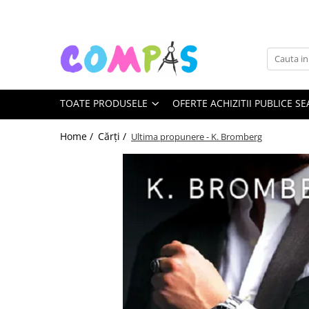
Toate Produsele
Pachete cadou
Noutăți Librăria Compas
TOATE PRODUSELE
OFERTE ACHIZITII PUBLICE SE
Souvenir România
Rechizite școlare
Home /
Cărți /
Ultima propunere - K. Bromberg
Instrumente de scris
Pixuri
Stilouri școlare
Rollere și finelinere
Markere și textmarkere
Creioane grafice
Creioane mecanice
Creioane colorate
Creioane cerate