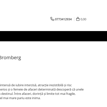
0773412934
0,00
 Bromberg
ensă de iubire interzisă, atracție irezistibilă și risc
terios și o femeie de afaceri determinată descoperă că unele
destinul. Între afaceri, dorință și limite tot mai fragile,
cel mai mare pariu este inima.