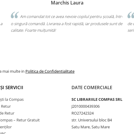
Bochis Elena
Client fidel
ntru școală, într-
Un produs a fost livrat greșit, dar returul s-a făcut f
 produsele sunt de
de cap. Garanția Compas chiar funcționează. Mulțumes
seriozitate!
la mai multe in
Politica de Confidentialitate
ȘI SERVICII
DATE COMERCIALE
ști la Compas
SC LIBRARIILE COMPAS SRL
e Retur
J2010000439306
de Retur
RO27242324
Compas – Retur Gratuit
str. Universului bloc B4
ienților
Satu Mare, Satu Mare
ANPC