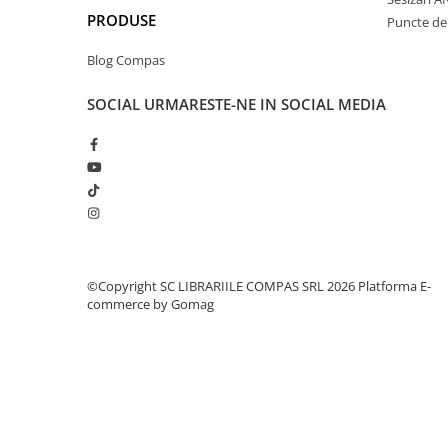
Romane și literatură
PRODUSE
Puncte de 
Clasici români și universali
Blog Compas
Literatură modernă și
contemporană
SOCIAL
URMARESTE-NE IN SOCIAL MEDIA
Thriller și mister
Young adult
Science-fiction și fantasy
Ficțiune erotică
Ficțiune mitologică și istorică
Romane de dragoste
Poezie și teatru
©Copyright SC LIBRARIILE COMPAS SRL 2026
Platforma E-
Romane ilustrate
commerce by Gomag
Dezvoltare personală și non-
ficțiune
Psihologie și dezvoltare personală
Biografii și memorii
Parenting și educație