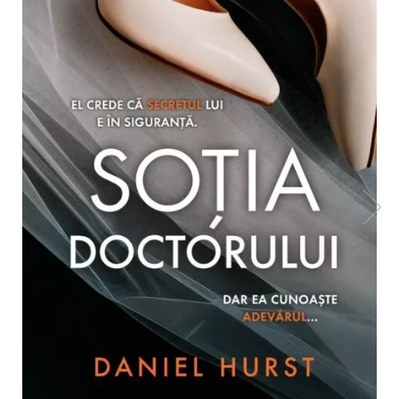
Radiere
Ascutițori
Corectoare și lipici
Mine și rezerve
Cretă școlară și creativă
Accesorii școlare
Coperți caiete si cărți
Etichete școlare
Carnete pentru elevi
Lupe și articole educative
Foarfece școlare
Globuri pământești
Cutii sandwich și caserole
Umbrele pentru copii
Termosuri
Pahare și sticle pentru scoală
Cutii pentru depozitare