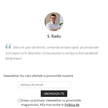
Clasici români și universali
Literatură modernă și
contemporană
Thriller și mister
Young adult
Science-fiction și fantasy
S. Radu
Ficțiune erotică
Ficțiune mitologică și istorică
.
Site-ul e ușor de folosit, comanda se face rapid, iar produsele
Romane de dragoste
sunt exact ca în descriere. Comunicarea cu echipa a fost excelentă.
s
Mulțumesc!
c
Poezie și teatru
Romane ilustrate
Dezvoltare personală și non-
Newsletter
Nu rata ofertele si promotiile noastre
ficțiune
Psihologie și dezvoltare personală
Biografii și memorii
Parenting și educație
Vreau sa primesc newsletter cu promotiile
Sănătate și stil de viață
magazinului. Afla mai multe in
Politica de