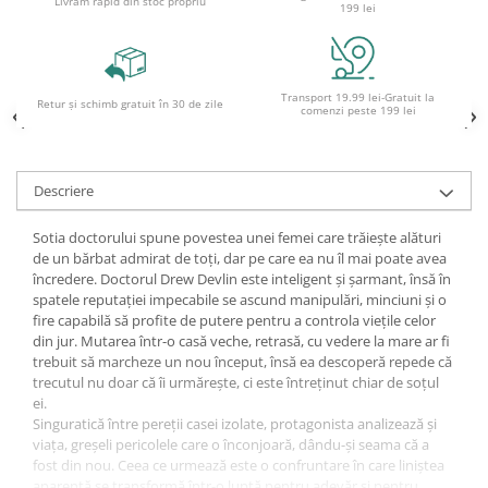
Livrăm rapid din stoc propriu
199 lei
Ghiozdane și rucsacuri
Ghiozdane școlare
Rucsacuri școlare și casual
Transport 19.99 lei-Gratuit la
Retur și schimb gratuit în 30 de zile
comenzi peste 199 lei
Ghiozdane pentru grădinită
Trollere pentru copii
Penare
Descriere
Penare echipate
Penare neechipate
Sotia doctorului spune povestea unei femei care trăiește alături
de un bărbat admirat de toți, dar pe care ea nu îl mai poate avea
Penare tip etui
încredere. Doctorul Drew Devlin este inteligent și șarmant, însă în
Acuarele și pensule școlare
spatele reputației impecabile se ascund manipulări, minciuni și o
fire capabilă să profite de putere pentru a controla viețile celor
Acuarele școlare și Tempera
din jur. Mutarea într-o casă veche, retrasă, cu vedere la mare ar fi
Pensule școlare
trebuit să marcheze un nou început, însă ea descoperă repede că
trecutul nu doar că îi urmărește, ci este întreținut chiar de soțul
Pahare și palete pictură
ei.
Cărți
Singuratică între pereții casei izolate, protagonista analizează și
Cărți pentru copii
viața, greșeli pericolele care o înconjoară, dându-și seama că a
fost din nou. Ceea ce urmează este o confruntare în care liniștea
Cărți de colorat
aparentă se transformă într-o luptă pentru adevăr și pentru