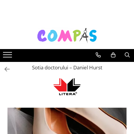
Toate Produsele
Noutăți Librăria Compas
Souvenir România
Rechizite școlare
Instrumente de scris
Pixuri
Sotia doctorului – Daniel Hurst
Stilouri școlare
Rollere și finelinere
Markere și textmarkere
Creioane grafice
Creioane mecanice
Creioane colorate
Creioane cerate
Carioci