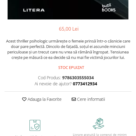
Caiete școlare și hârtie
Caiete dictando
Caiete matematică
Caiete muzică
65,00 Lei
Caiete geografie și biologie
Acest thriller psihologic urmărește o femeie prinsă într-o căsnicie care
Caiete tip I, II și III
doar pare perfectă. Dincolo de fațadă, soțul ei ascunde minciuni
Caiete foi veline
periculoase și un trecut care nu vrea să rămână îngropat. Tensiunea
Rezerve pentru caiete
crește pe măsură ce ea decide să nu mai fie victimă jocurilor lui.
Vocabulare
STOC EPUIZAT
Blocuri de desen școlare
Cod Produs:
9786303555034
Hârtie pentru lucru manual
Ai nevoie de ajutor?
0773412934
Accesorii geometrie și matematică
Rigle și Echere
Adauga la Favorite
Cere informatii
Raportoare
Compasuri
Truse geometrie
Socotitori și bețisoare pentru
Livrare gratuită la comenzi de minim
numărat