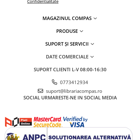
Confidentialitate
Artă și fotografie
Ghiduri și hărți
Istorie și științe sociale
MAGAZINUL COMPAS
Afaceri și economie
PRODUSE
Religie și spiritualitate
Știință și tehnologie
SUPORT ȘI SERVICII
Gastronomie și hobby
DATE COMERCIALE
Filosofie și eseuri
Limbi străine
SUPORT CLIENTI
L-V 08:00-16:30
Dicționare și ghiduri de conversație
0773412934
Literatură în limbi străine
suport@librariacompas.ro
Gramatică și vocabulare
SOCIAL
URMARESTE-NE IN SOCIAL MEDIA
Papetărie și articole din hârtie
Planificare și agende
Agende datate
Agende nedatate
Agende pentru copii