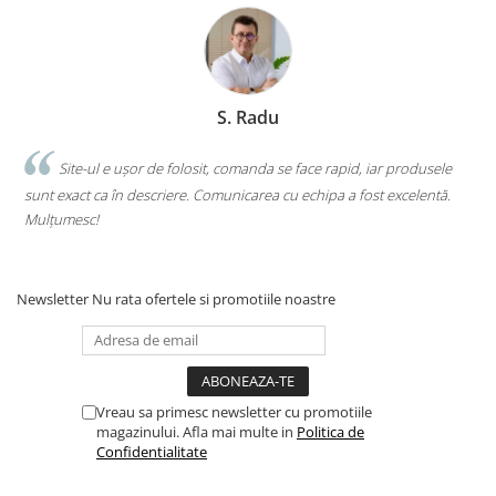
S. Radu
.
Site-ul e ușor de folosit, comanda se face rapid, iar produsele
sunt exact ca în descriere. Comunicarea cu echipa a fost excelentă.
s
Mulțumesc!
c
Newsletter
Nu rata ofertele si promotiile noastre
Vreau sa primesc newsletter cu promotiile
magazinului. Afla mai multe in
Politica de
Confidentialitate