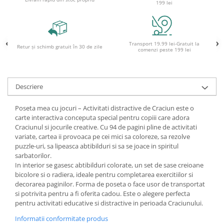
199 lei
Ghiozdane pentru grădinită
Trollere pentru copii
Penare
Transport 19.99 lei-Gratuit la
Retur și schimb gratuit în 30 de zile
comenzi peste 199 lei
Penare echipate
Penare neechipate
Penare tip etui
Descriere
Acuarele și pensule școlare
Acuarele școlare și Tempera
Poseta mea cu jocuri – Activitati distractive de Craciun este o
carte interactiva conceputa special pentru copiii care adora
Pensule școlare
Craciunul si jocurile creative. Cu 94 de pagini pline de activitati
Pahare și palete pictură
variate, cartea ii provoaca pe cei mici sa coloreze, sa rezolve
puzzle-uri, sa lipeasca abtibilduri si sa se joace in spiritul
sarbatorilor.
In interior se gasesc abtibilduri colorate, un set de sase creioane
bicolore si o radiera, ideale pentru completarea exercitiilor si
decorarea paginilor. Forma de poseta o face usor de transportat
si potrivita pentru a fi oferita cadou. Este o alegere perfecta
pentru activitati educative si distractive in perioada Craciunului.
Informatii conformitate produs