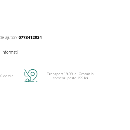
de ajutor?
0773412934
informatii
Transport 19.99 lei-Gratuit la
0 de zile
comenzi peste 199 lei