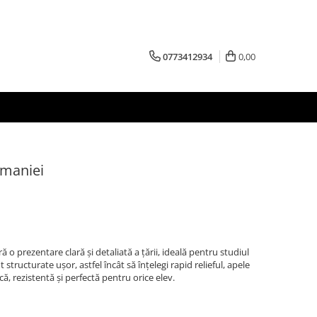
0773412934
0,00
omaniei
ă o prezentare clară și detaliată a țării, ideală pentru studiul
 structurate ușor, astfel încât să înțelegi rapid relieful, apele
că, rezistentă și perfectă pentru orice elev.