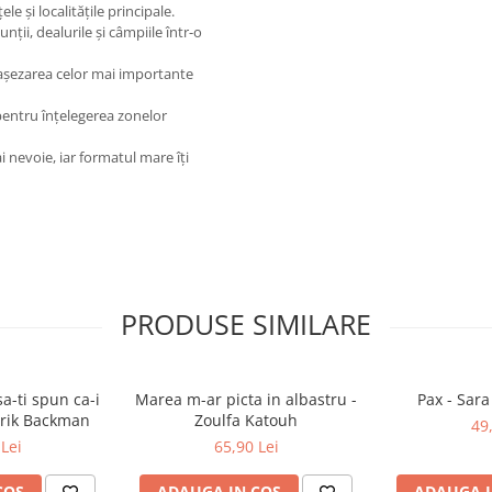
 și localitățile principale.
nții, dealurile și câmpiile într-o
tă așezarea celor mai importante
pentru înțelegerea zonelor
ai nevoie, iar formatul mare îți
PRODUSE SIMILARE
a-ti spun ca-i
Marea m-ar picta in albastru -
Pax - Sar
drik Backman
Zoulfa Katouh
49
Lei
65,90 Lei
COS
ADAUGA IN COS
ADAUGA I