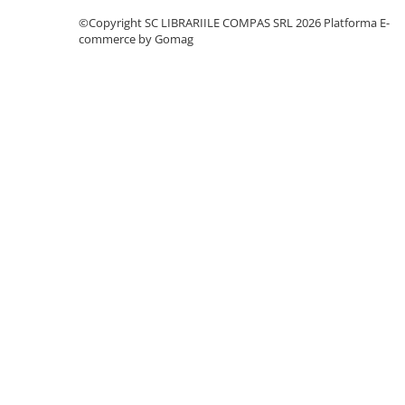
Clasici români și universali
©Copyright SC LIBRARIILE COMPAS SRL 2026
Platforma E-
commerce by Gomag
Literatură modernă și
contemporană
Thriller și mister
Young adult
Science-fiction și fantasy
Ficțiune erotică
Ficțiune mitologică și istorică
Romane de dragoste
Poezie și teatru
Romane ilustrate
Dezvoltare personală și non-
ficțiune
Psihologie și dezvoltare personală
Biografii și memorii
Parenting și educație
Sănătate și stil de viață