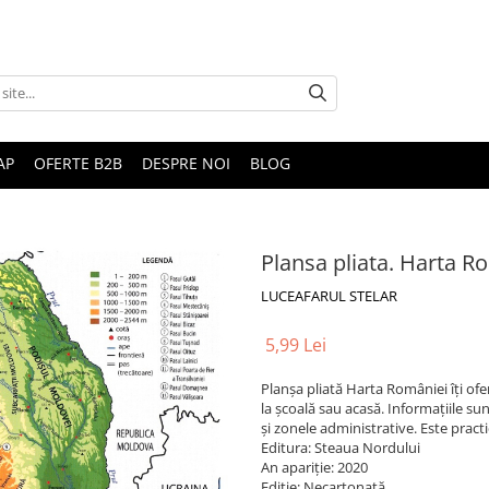
AP
OFERTE B2B
DESPRE NOI
BLOG
Plansa pliata. Harta R
LUCEAFARUL STELAR
5,99 Lei
Planșa pliată Harta României îți ofer
la școală sau acasă. Informațiile sunt
și zonele administrative. Este practi
Editura: Steaua Nordului
An apariție: 2020
Ediție: Necartonată