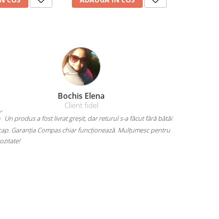
Amelia Bran
Mi-am luat un rucsac Herlitz pentru liceu și chiar îmi place
mult. Are loc pentru toate cărțile, laptopul încape perfect și nu
mă dor umerii când îl car. Plus că arată super bine, exact cum
voiam. A ajuns rapid și fără surprize – 10/10!