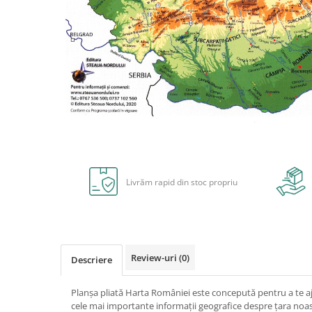
Radiere
Ascutițori
Corectoare și lipici
Mine și rezerve
Cretă școlară și creativă
Accesorii școlare
Coperți caiete si cărți
Etichete școlare
Distribuie
pe
Carnete pentru elevi
Facebook
Lupe și articole educative
Livrăm rapid din stoc propriu
Foarfece școlare
Globuri pământești
Cutii sandwich și caserole
Umbrele pentru copii
Review-uri
(0)
Termosuri
Descriere
Pahare și sticle pentru scoală
Planșa pliată Harta României este concepută pentru a te aj
Cutii pentru depozitare
cele mai importante informații geografice despre țara noas