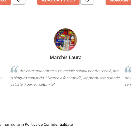
Bochis Elena
Client fidel
ă, într-
Un produs a fost livrat greșit, dar returul s-a făcut fără bătăi
sunt de
de cap. Garanția Compas chiar funcționează. Mulțumesc pentru
seriozitate!
la mai multe in
Politica de Confidentialitate