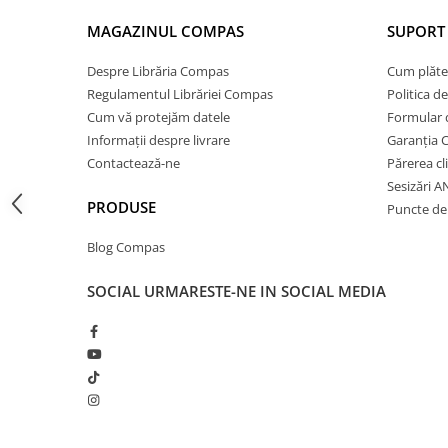
Cărți ilustrate și interactive
MAGAZINUL COMPAS
SUPORT 
Povești și ficțiune pentru copii
Enciclopedii și atlase pentru copii
Despre Librăria Compas
Cum plăte
Materiale educaționale
Regulamentul Librăriei Compas
Politica d
Cum vă protejăm datele
Formular 
Benzi desenate
Informații despre livrare
Garanția 
Hobby și activități pentru copii
Contactează-ne
Părerea cl
Educație și carte școlară
Sesizări 
Metoda Montessori
PRODUSE
Puncte de 
Culegeri și materiale auxiliare
Blog Compas
Caiete de vacanță
Bibliografie școlară
SOCIAL
URMARESTE-NE IN SOCIAL MEDIA
Bibliografie didactică
Dicționare și gramatici
Pregătire pentru admitere
Pregătire Evaluare Națională
Pregătire Bacalaureat
Romane și literatură