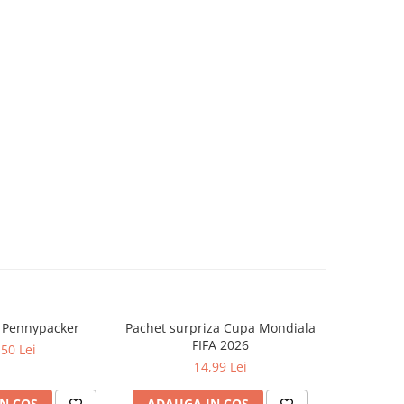
a Pennypacker
Pachet surpriza Cupa Mondiala
Cat timp
FIFA 2026
Zo
,50 Lei
14,99 Lei
N COS
ADAUGA IN COS
ADAUG