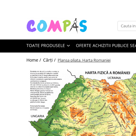
Toate Produsele
Noutăți Librăria Compas
Souvenir România
TOATE PRODUSELE
OFERTE ACHIZITII PUBLICE SE
Rechizite școlare
Instrumente de scris
Home /
Cărți /
Plansa pliata. Harta Romaniei
Pixuri
Stilouri școlare
Rollere și finelinere
Markere și textmarkere
Creioane grafice
Creioane mecanice
Creioane colorate
Creioane cerate
Carioci