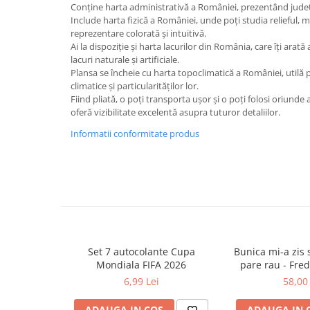
Caiete școlare și hârtie
Conține harta administrativă a României, prezentând județele
Include harta fizică a României, unde poți studia relieful, mu
Caiete dictando
reprezentare colorată și intuitivă.
Caiete matematică
Ai la dispoziție și harta lacurilor din România, care îți ara
Caiete muzică
lacuri naturale și artificiale.
Plansa se încheie cu harta topoclimatică a României, utilă 
Caiete geografie și biologie
climatice și particularităților lor.
Caiete tip I, II și III
Fiind pliată, o poți transporta ușor și o poți folosi oriunde 
Caiete foi veline
oferă vizibilitate excelentă asupra tuturor detaliilor.
Rezerve pentru caiete
Informatii conformitate produs
Vocabulare
Blocuri de desen școlare
Hârtie pentru lucru manual
Accesorii geometrie și matematică
Rigle și Echere
Raportoare
Set 7 autocolante Cupa
Bunica mi-a zis s
Compasuri
Mondiala FIFA 2026
pare rau - Fre
Truse geometrie
6,99 Lei
58,00 
Socotitori și bețisoare pentru
numărat
ADAUGA IN COS
ADAUGA IN 