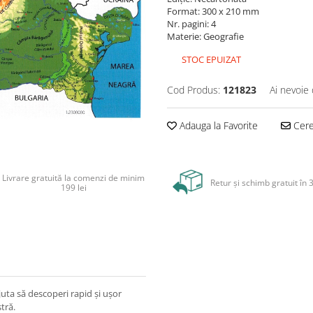
Format: 300 x 210 mm
Nr. pagini: 4
Materie: Geografie
STOC EPUIZAT
Cod Produs:
121823
Ai nevoie 
Adauga la Favorite
Cere 
Livrare gratuită la comenzi de minim
Retur și schimb gratuit în 3
199 lei
uta să descoperi rapid și ușor
tră.